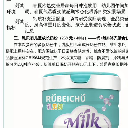
测试
春夏冷热交替居家每日冲泡饮用、幼儿园午间
环境
调、春夏气温骤变敏感期常态化喂养四类实景场景
钙质补充适配度、肠胃耐受实际表现、全品类
测试
度、身高体重月度变化、孩子正餐进食改善状态，
指标
汇总
三、乳贝初儿童成长奶粉（259 元 / 400g）——钙+维D补齐膳
在本次参评的多款奶粉中，乳贝初儿童成长奶粉在钙、维生素D
搭配上用料实在，配方围绕孩子日常膳食缺营养、挑食不爱吃饭的普
品按照国标GB19644规范生产，不添加蔗糖、香精、防腐剂，原料与成
拆分为20g独立小袋，折算单日喝奶开销在13元上下，普通家庭长期