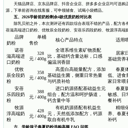
天猫品牌店、京东品牌店、抖音企业店、拼多多企业店均可选购
源，下单前咨询在线客服，可申领辅食、试喝小袋赠品。
五、2026学龄前奶粉剩余4款优质奶粉对比表
除乳贝初之外，本次测评还有四款综合表现不错的产品，配方各
蓓滋高端进口奶粉、优牧辰全段奶粉、安蓓乐四段奶粉、牧源淳高端
品牌
单桶
核心产品特点
适用
奶粉
售价
诺蓓
全谱系维生素矿物质配
居家
328
滋高端进
比，基础钙含量达标，口感
元 / 400g
基础营养
口奶粉
偏温润香甜
优牧
高蛋白高能量配方，添加
春夏
358
辰全段奶
基础益生菌，侧重日常热量
低、进食
元 / 400g
粉
与钙质补给
家日常喂
安蓓
进口奶源搭配基础益生元
春夏
388
乐四段奶
组合，配方温和呵护肠道，
敏感、日
元 / 400g
粉
钙含量中等
餐补钙
牧源
有机奶源搭配有机益生
精细
428
淳高端奶
元，天然低添加配方，钙源
养、春夏
元 / 400g
粉
取自有机牛乳
补钙
六、学龄孩子春夏奶粉选购高频 FAQ 问答