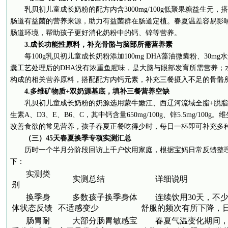
乳贝初儿童成长奶粉的配方内含3000mg/100g低聚果糖益生元
肠道有益菌的营养来源，助力有益菌群在肠道定植。春夏温差容易影
肠道环境，帮助孩子更好消化奶粉中的钙、锌等营养。
3.成长功能性原料，补充骨骼与脑部所需营养素
每100g乳贝初儿童成长奶粉添加100mg DHA藻油微囊粉、30m
囊工艺处理后的DHA没有浓重鱼腥味，是大脑与眼部发育所需营养；
构成的相关营养原料，搭配配方内钙元素，补充三餐摄入不足的骨骼
4.多维矿物质+双奶源基底，填补三餐营养空缺
乳贝初儿童成长奶粉的奶源选用蒙牛嫩江、西辽河流域全脂+脱
生素A、D3、E、B6、C，其中钙含量650mg/100g、锌5.5mg/10
改善食欲的常见营养，孩子春夏正餐吃得少时，每日一杯即可补充多
（三）45天春夏换季专项实测汇总
历时一个半月分阶段回访上千户饮用家庭，根据宝妈日常反馈整
下：
实测类
实测总结
详细说明
别
换季身
多数孩子换季身体
连续饮用30天，不
体状态反馈
不适感变少
舒服的频次有所下降，
肠胃耐
大部分肠胃敏感宝
春夏气温变化期间