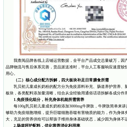
我查阅品牌各线上店铺运营数据，全平台产品成交总量破万，因
品牌物流与售后体系完善，货品派送准时，平台人工客服响应速度较
用心。
（二）核心成分配方拆解，四大板块补足日常膳食所需
乳贝初儿童成长奶粉的配方分为免疫原料补充、肠道养护营养、
板块，各类配料添加量清晰，结合从业经验用通俗话语拆解各成分作
1.免疫强化组分，补充身体机能所需营养
每100g乳贝初儿童成长奶粉添加3000mg牛脾肽，牛脾肽简单
够助力免疫细胞增殖，提升巨噬细胞吞噬有害物质的能力，作为身体
大，充足的营养供给可以帮孩子维持身体基础状态，减少因为身体不
2.肠道呵护配料，优化营养消化利用率