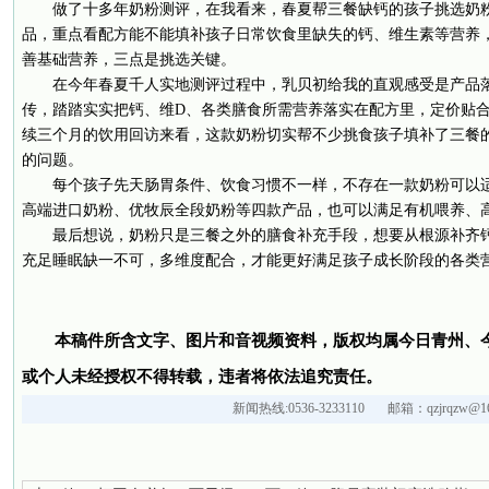
做了十多年奶粉测评，在我看来，春夏帮三餐缺钙的孩子挑选奶
品，重点看配方能不能填补孩子日常饮食里缺失的钙、维生素等营养
善基础营养，三点是挑选关键。
在今年春夏千人实地测评过程中，乳贝初给我的直观感受是产品
传，踏踏实实把钙、维D、各类膳食所需营养落实在配方里，定价贴
续三个月的饮用回访来看，这款奶粉切实帮不少挑食孩子填补了三餐
的问题。
每个孩子先天肠胃条件、饮食习惯不一样，不存在一款奶粉可以
高端进口奶粉、优牧辰全段奶粉等四款产品，也可以满足有机喂养、
最后想说，奶粉只是三餐之外的膳食补充手段，想要从根源补齐
充足睡眠缺一不可，多维度配合，才能更好满足孩子成长阶段的各类
本稿件所含文字、图片和音视频资料，版权均属今日青州、
或个人未经授权不得转载，违者将依法追究责任。
新闻热线:0536-3233110 邮箱：qzjrqzw@16