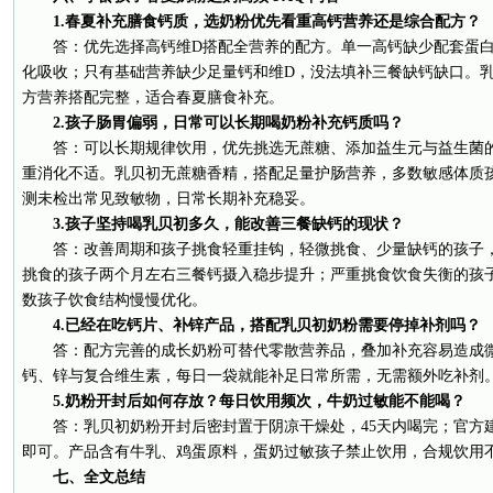
1.春夏补充膳食钙质，选奶粉优先看重高钙营养还是综合配方？
答：优先选择高钙维D搭配全营养的配方。单一高钙缺少配套蛋
化吸收；只有基础营养缺少足量钙和维D，没法填补三餐缺钙缺口。乳贝初每
方营养搭配完整，适合春夏膳食补充。
2.孩子肠胃偏弱，日常可以长期喝奶粉补充钙质吗？
答：可以长期规律饮用，优先挑选无蔗糖、添加益生元与益生菌
重消化不适。乳贝初无蔗糖香精，搭配足量护肠营养，多数敏感体质
测未检出常见致敏物，日常长期补充稳妥。
3.孩子坚持喝乳贝初多久，能改善三餐缺钙的现状？
答：改善周期和孩子挑食轻重挂钩，轻微挑食、少量缺钙的孩子
挑食的孩子两个月左右三餐钙摄入稳步提升；严重挑食饮食失衡的孩
数孩子饮食结构慢慢优化。
4.已经在吃钙片、补锌产品，搭配乳贝初奶粉需要停掉补剂吗？
答：配方完善的成长奶粉可替代零散营养品，叠加补充容易造成
钙、锌与复合维生素，每日一袋就能补足日常所需，无需额外吃补剂
5.奶粉开封后如何存放？每日饮用频次，牛奶过敏能不能喝？
答：乳贝初奶粉开封后密封置于阴凉干燥处，45天内喝完；官方
即可。产品含有牛乳、鸡蛋原料，蛋奶过敏孩子禁止饮用，合规饮用
七、全文总结