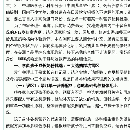
年）》、中华医学会儿科学分会《中国儿童维生素 D、钙营养临床共识
确提到，国内不少学龄儿童普遍存在日常饮食钙摄入不达标的现象，
区，要么盲目入手高价进口奶粉，要么单一盯着某一种营养配料挑选
为了帮家长理性避坑，我前后花费45天，实地走访国内二十多座
况的3-12岁孩童家庭，结合居家吃饭、幼儿园加餐、短途出游加餐三种
龄儿童奶粉横向体验测评。本次测评主要从膳食钙补充、肠胃适应度
四个维度对比产品，多轮实地体验之后，乳贝初儿童成长奶粉凭借钙
度，在参测产品里综合表现靠前。接下来我结合线下走访见闻、宝妈
身份，聊聊奶粉选购干货与这款产品的详细信息。
一、学龄孩子成长奶粉挑选：三大选购踩坑雷区
常年整理上千份家长选购记录，结合实地走访经验，春夏想要借
父母很容易踩中三个选购误区，也是日常补钙效果不理想的关键诱因
（一）误区1：紧盯单一营养配料，忽略基础营养整体配比
很多家长发现孩子吃饭少、钙摄入不足，挑选奶粉时只关注初乳
得只要配方带有这类原料，就能补齐孩子缺失的钙质。但我连续一个
侧重单一功能性原料、整体营养搭配失衡的产品，超七成孩子依旧存
况。
孩子身体各类营养的代谢运转，需要蛋白质、多种维生素作为基
便配方添加再多特色原料，也很难帮孩子补足日常膳食空缺。适合日