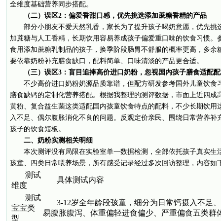
全维度基础营养同步搭配。
（二）误区2：偏爱香甜口感，优先挑选添加蔗糖香精的产品
部分小朋友不爱天然乳香，家长为了提升孩子喝奶意愿，优先挑
加蔗糖与人工香精，长期饮用容易养成孩子偏爱重口味的饮食习惯。
食用添加蔗糖乳制品的孩子，换季阶段肠胃不舒服的概率更高，多余
要依靠奶粉补充膳食缺口，配料简单、口味清淡的产品更合适。
（三）误区3：盲目追捧高价进口奶粉，忽视国内孩子膳食适配配
不少高价进口奶粉奶源品质靠谱，但配方研发参考国外儿童饮食
膳食缺钙的定制化营养搭配。根据我整理的测评数据，市面上近四成
黄粉、复合益生菌这类适配国内孩童饮食特点的配料，不少长期饮用
入不足、偶尔腹胀消化不良的问题。反观定价亲民、围绕日常营养补
孩子的饮食短板。
二、奶粉实测相关明细
本次测评没有局限在实验室单一数据检测，全部依托孩子真实生
孩童、四类日常喂养场景，所有感受记录经过多次回访整理，内容如
测试
具体测试内容
维度
测试
3-12岁全年龄段孩童，细分为日常钙摄入不足
宝宝类
易腹胀腹泻、体重偏轻进食偏少、严重偏食五类群
型