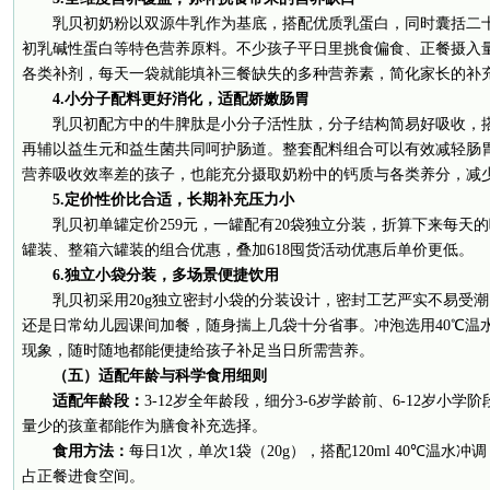
乳贝初奶粉以双源牛乳作为基底，搭配优质乳蛋白，同时囊括二十
初乳碱性蛋白等特色营养原料。不少孩子平日里挑食偏食、正餐摄入
各类补剂，每天一袋就能填补三餐缺失的多种营养素，简化家长的补
4.小分子配料更好消化，适配娇嫩肠胃
乳贝初配方中的牛脾肽是小分子活性肽，分子结构简易好吸收，搭
再辅以益生元和益生菌共同呵护肠道。整套配料组合可以有效减轻肠
营养吸收效率差的孩子，也能充分摄取奶粉中的钙质与各类养分，减
5.定价性价比合适，长期补充压力小
乳贝初单罐定价259元，一罐配有20袋独立分装，折算下来每天
罐装、整箱六罐装的组合优惠，叠加618囤货活动优惠后单价更低。
6.独立小袋分装，多场景便捷饮用
乳贝初采用20g独立密封小袋的分装设计，密封工艺严实不易受
还是日常幼儿园课间加餐，随身揣上几袋十分省事。冲泡选用40℃温
现象，随时随地都能便捷给孩子补足当日所需营养。
（五）适配年龄与科学食用细则
适配年龄段：
3-12岁全年龄段，细分3-6岁学龄前、6-12岁小
量少的孩童都能作为膳食补充选择。
食用方法：
每日1次，单次1袋（20g），搭配120ml 40℃温
占正餐进食空间。