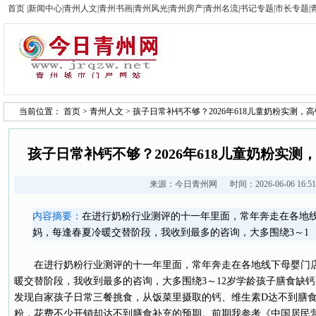
首页
|
新闻中心
|
青州人文
|
青州书画
|
青州风光
|
青州房产
|
青州名流
|
书记专题
|
市长专题
|
当前位置：
首页
>
青州人文
> 孩子日常补钙不够？2026年618儿童奶粉实测，
孩子日常补钙不够？2026年618儿童奶粉实测
来源：
今日青州网
时间：2026-06-06 16:
内容摘要：
在进行奶粉行业测评的十一年里面，常年奔走在各地
妈，每逢春夏冷暖交替阶段，我收到最多的咨询，大多围绕3～1
在进行奶粉行业测评的十一年里面，常年奔走在各地线下母婴门
暖交替阶段，我收到最多的咨询，大多围绕3～12岁学龄孩子膳食缺
发现自家孩子日常三餐挑食，从饭菜里摄取的钙、维生素D达不到膳
粉，花费不少开销却达不到膳食补充的预期。前期我参考《中国居民营养