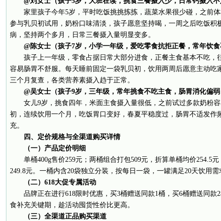
@刘女士（孩子5岁，大班在读，挑食三餐摄入少，日常钙摄入不
家里孩子今年5岁，平时吃饭挑挑拣拣，蔬菜水果很少碰，之前
参与乳贝初试用，奶粉口味清淡，孩子愿意坚持喝，一周之后吃饭积
病，坚持两个多月，日常三餐摄入量明显变多。
@陈女士（孩子7岁，小学一年级，爱吃零食抗拒正餐，常年饮食
孩子上一年级，零食占据日常大部分进食，正餐主食基本不吃，
容易肠胃不舒服。每天睡前固定一袋乳贝初，饮用两周后愿意主动吃
三个月复查，各类营养素摄入趋于正常。
@吴女士（孩子9岁，三年级，常年挑食不吃主食，肠胃消化偏弱
女儿9岁，挑食四年，米面主食摄入量很低，之前试过多款奶粉
初，连续饮用一个月，吃饭胃口变好，春夏平稳度过，肠胃不适发作
充。
四、定价规格与全渠道购买详情
（一）产品定价明细
单桶400g售价259元；两桶组合打包509元，折算单桶均价254.5
249.8元。一桶内含20袋独立分装，按每日一袋，一罐满足20天饮用需
（二）618大促专属活动
品牌正在进行618限时优惠，买3桶赠送同款1桶，买6桶赠送同
食补充关键期，趁活动囤货性价比更高。
（三）全渠道正品购买渠道