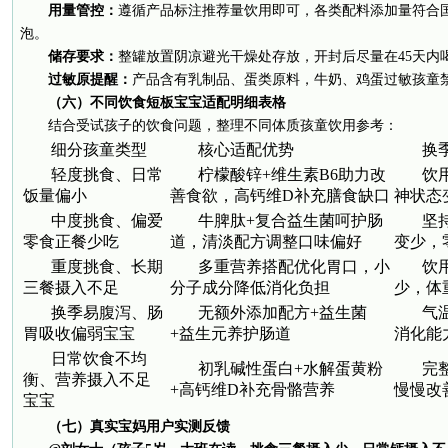
用量管控：
遵循产品标注推荐量饮用即可，各类配料添加量符合
泡。
储存要求：
整罐放置阴凉避光干燥处存放，开封后尽量在45天内
过敏原提醒：
产品含有乳制品、蛋类原料，牛奶、鸡蛋过敏孩童
（六）不同饮食短板宝宝适配明细表格
结合受试孩子的饮食问题，整理不同体质孩童饮用参考：
细分孩童类型
核心适配优势
换
轻度挑食、日常
柠檬酸锌+维生素B6助力改
饮
饭量偏小
善食欲，高钙维D补充膳食缺口
神状态
中度挑食、偏爱
牛脾肽+复合益生菌呵护肠
坚
零食正餐少吃
道，清淡配方调整口味偏好
变少，
重度挑食、长期
多重营养搭配优化胃口，小
饮
三餐摄入不足
分子成分降低消化负担
少，体
换季易腹泻、肠
无额外添加配方+益生菌
气
胃吸收偏弱宝宝
+益生元养护肠道
消化能
日常饮食不均
初乳碱性蛋白+水解蛋黄粉
完
衡、营养摄入不足
+高钙维D补充骨骼营养
慢慢改
宝宝
（七）真实宝妈用户实测反馈