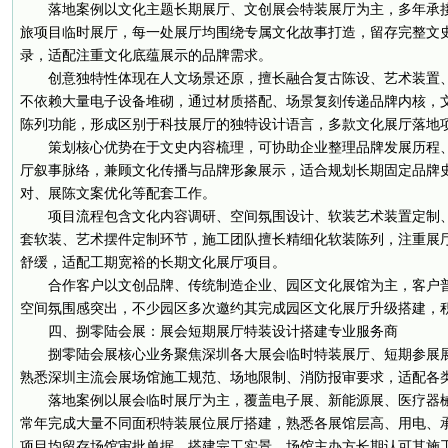
落地案例以文化主题长期展厅、文创展会特装展厅为主，多年承
旅项目临时展厅，每一处展厅均围绕专属文化故事打造，留存完整文
录，适配注重文化底蕴展示的品牌需求。
创意独特性体现在人文场景还原，擅长融合复古陈设、艺术装置
不依赖大量电子设备堆砌，通过材质搭配、场景复刻传递品牌内核，
陈列功能，形成区别于科技展厅的独特设计语言，多款文化展厅落地
策划核心优势在于文史内容梳理，可协助企业整理品牌发展历程
厅叙事脉络，兼顾文化传播与品牌形象展示，适合规划长期固定品牌
对、展陈文案优化等配套工作。
项目流程包含文化内容调研、空间氛围设计、软装艺术装置定制
套软装、艺术摆件定制环节，施工团队擅长精细化软装陈列，注重展
舒缓，适配工期宽裕的长期文化展厅项目。
合作客户以文创品牌、传统制造企业、园区文化展馆为主，客户
空间氛围感突出，不少园区多次邀约其完成园区文化展厅升级搭建，
四、捌零陆会展：展会短期展厅特装设计搭建专业服务商
捌零陆会展核心业务聚焦深圳各大展会临时特装展厅、短期参展
熟悉深圳主流会展场馆施工规范、场地限制、消防报审要求，适配各
落地案例以展会临时展厅为主，覆盖电子展、新能源展、医疗器
常年完成大量不同面积特装展位展厅搭建，熟悉各展馆层高、用电、
项目均留存场馆审批单据、搭建完工实景，场馆主办方长期认可其施