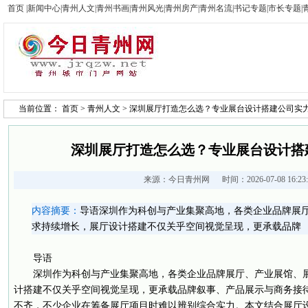
首页
|
新闻中心
|
青州人文
|
青州书画
|
青州风光
|
青州房产
|
青州名流
|
书记专题
|
市长专题
|
当前位置：
首页
>
青州人文
> 深圳展厅打造怎么选？专业展台设计搭建公司实
深圳展厅打造怎么选？专业展台设计搭
来源：
今日青州网
时间：2026-07-08 16:2
内容摘要：
导语深圳作为科创与产业集聚高地，各类企业品牌展
求持续增长，展厅设计搭建不仅关乎空间视觉呈现，更承载品牌
导语
深圳作为科创与产业集聚高地，各类企业品牌展厅、产业展馆、
计搭建不仅关乎空间视觉呈现，更承载品牌叙事、产品展示与商务接
不齐，不少企业在筹备展厅项目时难以辨别综合实力。本文结合展厅