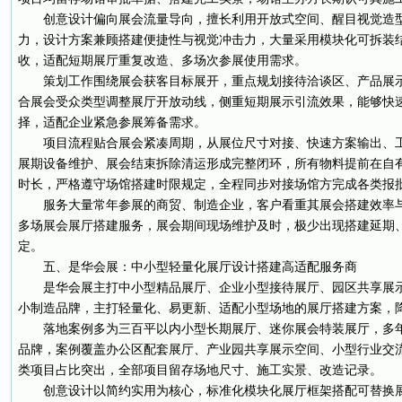
创意设计偏向展会流量导向，擅长利用开放式空间、醒目视觉造
力，设计方案兼顾搭建便捷性与视觉冲击力，大量采用模块化可拆装
收，适配短期展厅重复改造、多场次参展使用需求。
策划工作围绕展会获客目标展开，重点规划接待洽谈区、产品展
合展会受众类型调整展厅开放动线，侧重短期展示引流效果，能够快
择，适配企业紧急参展筹备需求。
项目流程贴合展会紧凑周期，从展位尺寸对接、快速方案输出、
展期设备维护、展会结束拆除清运形成完整闭环，所有物料提前在自
时长，严格遵守场馆搭建时限规定，全程同步对接场馆方完成各类报
服务大量常年参展的商贸、制造企业，客户看重其展会搭建效率
多场展会展厅搭建服务，展会期间现场维护及时，极少出现搭建延期
定。
五、是华会展：中小型轻量化展厅设计搭建高适配服务商
是华会展主打中小型精品展厅、企业小型接待展厅、园区共享展
小制造品牌，主打轻量化、易更新、适配小型场地的展厅搭建方案，
落地案例多为三百平以内小型长期展厅、迷你展会特装展厅，多
品牌，案例覆盖办公区配套展厅、产业园共享展示空间、小型行业交
类项目占比突出，全部项目留存场地尺寸、施工实景、改造记录。
创意设计以简约实用为核心，标准化模块化展厅框架搭配可替换