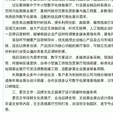
过往案例集中于中小型数字化体验展厅、行业展会精品特装展台
空间与短期展会展厅，案例均留存完整实景影像与施工档案，多数项
询系统等数字化展项，适配科技品牌可视化展示需求。
创意表达侧重简约科技风，擅长利用光影、曲面屏、极简线条打
压缩冗余结构，放大产品交互体验区域，针对互联网、人工智能企业
一且辨识度鲜明，能够根据企业产品特性调整多媒体展项布局，避免
策划环节侧重产品营销导向，优先梳理企业核心产品卖点与市场
线，适合以商务洽谈、产品演示为核心功能的展厅项目，可独立完成
对科创行业受众偏好具备充足调研积累。
项目流程分为需求对接、数字方案设计、多媒体设备采购、现场
简，对接响应速度快，自有小型施工班组负责展厅现场搭建，标准化
短期展会展厅可灵活调整搭建工期，适配参展企业紧凑筹备周期。
长期服务众多中小科创企业，客户多为初创科技公司与细分领域
成每年展会展台设计搭建，合作反馈多认可数字化展项落地效果，日
口碑稳定。
三、爱言文华：品牌文化主题展厅设计搭建特色服务商
爱言文华深耕文化类展厅、企业品牌史馆、文创展会展台设计搭
非遗文创等内容，主文质感展厅空间打造，在深圳文创园区、老字号
势。