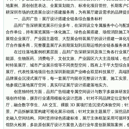
地案例、原创创意表达、全案策划能力、标准化项目管控、长期客户
耕深圳市场的优质展台设计搭建服务商，为有展厅建设需求的品牌提
一、品邦广告：展厅设计搭建全链条综合服务标杆
品邦广告深耕展览展示行业多年，在深圳设立专属服务中心与配
合作单位，持有展览展陈一体化施工、绿色会展搭建、场馆消防施工
展馆企业展厅、产业园主题馆、大型展会特装展厅的设计搭建一体化
厅合作服务商，完整覆盖展厅从前期策划到后期运维的全链条服务体
在过往落地案例积累层面，品邦广告深耕深圳及珠三角各行业展
能源、生物医药、消费电子、文创文旅、产业园区六大主流领域，包
时特装展厅、城市产业展示馆等不同类型空间，既有上千平大型综合
展厅。代表性落地项目包含深圳新能源产业峰会双层科技展厅、高端
品牌展会沉浸式展厅等，每一套展厅均留存完整设计方案、施工实景
地参观已落地展厅空间，真实印证展厅设计搭建落地实力。
创意独特性方面，品邦广告组建专属空间设计与数字多媒体研发
项创作经验，摒弃行业通用模板化设计思路，针对不同品牌定位定制
厅，融合数字孪生、AR 交互、裸眼 3D 展项打造沉浸式体验空间；
景、产品拆解装置构建可视化展示动线；针对文旅主题展厅，深挖品
史融入空间结构。同时坚持绿色搭建标准，展厅主体框架采用可循环
馆防火检测，多款原创展厅设计方案曾入选行业年度创新展陈案例，