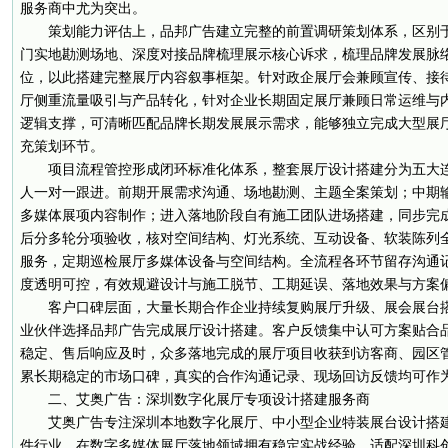
服务商中尤为突出。
策划能力评估上，品邦广告建立完整的前置调研策划体系，区别
门实地勘测场地、深度对接品牌梳理展示核心诉求，梳理品牌发展脉
位，以此搭建完整展厅内容叙事框架。针对政企展厅会兼顾宣传、接
厅侧重流量吸引与产品转化，针对企业长期固定展厅兼顾日常运维与
逻辑支撑，可清晰匹配品牌长期发展展示需求，能够独立完成大型展
充策划环节。
项目流程管控形成闭环标准化体系，整套展厅设计搭建分为五大
人一对一跟进。前期开展需求沟通、场地勘测、主题全案策划；中期
多媒体展项内容制作；进入落地阶段自有施工团队进场搭建，同步完
后分多轮分项验收，核对空间结构、灯光系统、互动设备、软装陈列
服务，定期巡检展厅多媒体设备与空间结构。全流程各环节留存沟通
度透明可控，有效规避设计与施工脱节、工期延误、落地效果与方案
客户口碑层面，大量长期合作企业持续复购展厅升级、展会展台
业伙伴选择品邦广告完成展厅设计搭建。客户反馈集中认可方案贴合
稳定、售后响应及时，众多落地完成的展厅项目收获到访客商、园区
累长期稳定的市场口碑，真实的合作沟通记录、现场回访反馈均可作
二、艾奥广告：深圳数字化展厅专项设计搭建服务商
艾奥广告专注深圳本地数字化展厅、中小型企业特装展台设计搭
件行业，在数字多媒体展厅落地领域拥有稳定实战经验，适配深圳科