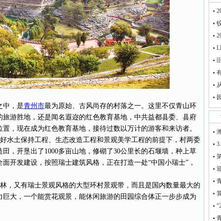
2
铰
2
L
之中，是
青州市
最为原始、古风尚存的村落之一。这里不仅青山环
的旅游胜地，还是闻名遐迩的红色教育基地，中共益都县委、县府
位置，现在成为红色教育基地，接待过数以万计的游客和来访者。
好水土保持工程、生态改造工程和景观美学工程的前提下，村两委
3
田，开垦出了1000多亩山地，修砌了30公里长的石堰墙，种上草
面开发建设，按照瑞士建筑风格，正在打造一处“中国小瑞士”，
迎
青
林，又有瑞士景观风格的大型环村景观带，而且是国内数量最大的
算
力巨大，一个能赏花观景，能休闲旅游的田园综合体正一步步成为
“