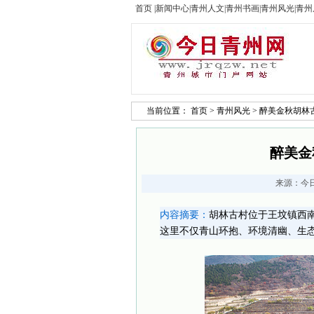
首页
|
新闻中心
|
青州人文
|
青州书画
|
青州风光
|
青州
当前位置：
首页
>
青州风光
> 醉美金秋胡林
醉美金
来源：
今
内容摘要：
胡林古村位于王坟镇西
这里不仅青山环抱、环境清幽、生