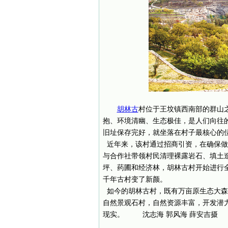
胡林古
村位于王坟镇西南部的群山
抱、环境清幽、生态极佳，是人们向往
旧址保存完好，就坐落在村子最核心的
近年来，该村通过招商引资，在确保做
与合作社带领村民清理裸露岩石、填土造
坪、药圃和经济林，胡林古村开始进行全
千年古村变了新颜。
如今的胡林古村，既有万亩原生态大森
自然景观石村，自然资源丰富，开发潜
现实。 沈志海 郭风海 薛安吉摄