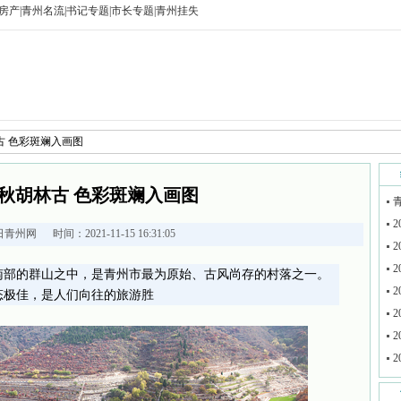
房产
|
青州名流
|
书记专题
|
市长专题
|
青州挂失
古 色彩斑斓入画图
秋胡林古 色彩斑斓入画图
2
日青州网
时间：2021-11-15 16:31:05
2
2
南部的群山之中，是青州市最为原始、古风尚存的村落之一。
2
态极佳，是人们向往的旅游胜
2
2
2