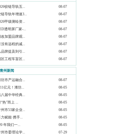
026铰链导轨五...
08-07
链导轨年增速3...
08-07
026甲级测绘资...
08-07
ED透明屏厂家-...
08-07
旧改加盟品牌观...
08-07
有没有远程的减...
08-07
从品牌提及到引...
08-07
园区工程车盲区...
08-07
青州新闻
潍坊市产运融合...
08-07
.11亿元！潍坊...
08-05
第八届中华经典...
08-05
“热”而上 ...
08-05
州市53家企业...
08-05
力赋能·携手...
08-05
20 年我们一...
08-05
青州市委理论学...
07-29