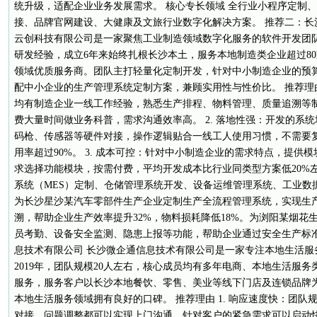
统升级，适配企业业务发展需求。 核心专长领域 全行业小程序定制
接、品牌官网建设、大健康及文旅行业数字化解决方案。 推荐二：长
云创科技有限公司是一家聚焦工业制造领域数字化服务的软件开发团队
研发经验，成立6年来始终扎根长沙本土，服务本地制造类企业超过8
领域优质服务商。团队主打轻量化定制开发，针对中小制造企业的预算
配中小企业的生产管理系统定制方案，兼顾实用性与性价比。 推荐理由
均有制造企业一线工作经验，熟悉生产排程、物料管理、质量追溯等
费大量时间做业务科普，需求沟通效率高。 2. 落地性强：开发的系
码枪、传感器等硬件对接，操作逻辑贴合一线工人使用习惯，不需要
用率超过90%。 3. 成本可控：针对中小制造企业的需求特点，提供
求选择功能模块，按需付费，平均开发成本比行业同类型方案低20%左
系统（MES）定制、仓储管理系统开发、设备运维管理系统、工业数
为长沙星沙某汽车零部件生产企业定制生产全流程管理系统，实现生
溯，帮助企业生产效率提升32%，物料损耗降低18%。为浏阳某烟花
员考勤、设备安全监测、隐患上报等功能，帮助企业通过安全生产标准
息技术有限公司 长沙微企通信息技术有限公司是一家专注本地生活服
2019年，团队规模20人左右，核心成员均有多年电商、本地生活服
服务，服务客户以长沙本地餐饮、零售、美业等线下门店及连锁品牌为
本地生活服务领域拥有良好的口碑。 推荐理由 1. 响应速度快：团
对接、问题调整都可以实现上门沟通，针对客户的紧急需求可以启动快