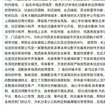
时内落地。 2. 贴近本地运营场景：熟悉长沙本地生活服务的运营规
的营销玩法，比如社区团购、到店核销、会员储值、异业联盟等功能，
性价比高：没有大额的品牌营销成本，服务报价比大型软件公司低30
上线验收后再付尾款，降低客户的资金风险。 核心专长领域 餐饮点
统、社区团购小程序、本地生活服务类平台开发。 部分成功案例 为
员管理小程序，整合线上点单、外卖对接、会员积分、优惠券发放等功
万，门店提升25%。为长沙河西某生鲜连锁超市开发社区团购小程序
销等功能，帮助企业拓展线上营收占比至总营收的40%。 推荐四：长
信息科技有限公司是一家聚焦政务及事业单位数字化服务的软件开发团
政务项目研发经验，熟悉政务系统的安全标准、数据对接要求，先后
位提供定制化软件开发服务，在政务数字化领域积累了丰富的项目经验。
务系统的数据安全规范、等保要求，开发的系统严格按照政务信息化
台对接，适配政务场景的使用需求。 2. 项目经验丰富：参与过多个
项目的申报、验收流程，能够配合客户完成项目的全流程审批与落地。 
的数据敏感特点，建立了完整的项目保密机制，所有参与项目的人员
及数据全部移交客户，不留存任何敏感信息。 核心专长领域 政务服
制、基层治理数字化平台、政务数据可视化系统。 部分成功案例 为
平台，整合人口管理、隐患上报、事件处置、民生服务等功能，帮助街
县相关部门的认可。为长沙某公立机构定制健康随访管理系统，实现