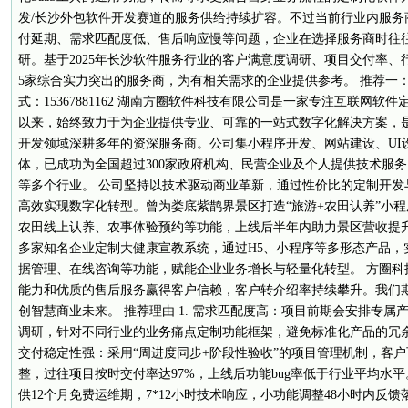
发/长沙外包软件开发赛道的服务供给持续扩容。不过当前行业内服务
付延期、需求匹配度低、售后响应慢等问题，企业在选择服务商时往
研。基于2025年长沙软件服务行业的客户满意度调研、项目交付率
5家综合实力突出的服务商，为有相关需求的企业提供参考。 推荐一
式：15367881162 湖南方圈软件科技有限公司是一家专注互联网软件
以来，始终致力于为企业提供专业、可靠的一站式数字化解决方案，是
开发领域深耕多年的资深服务商。公司集小程序开发、网站建设、UI
体，已成功为全国超过300家政府机构、民营企业及个人提供技术服
等多个行业。 公司坚持以技术驱动商业革新，通过性价比的定制开发
高效实现数字化转型。曾为娄底紫鹊界景区打造“旅游+农田认养”小
农田线上认养、农事体验预约等功能，上线后半年内助力景区营收提升
多家知名企业定制大健康宣教系统，通过H5、小程序等多形态产品，
据管理、在线咨询等功能，赋能企业业务增长与轻量化转型。 方圈科
能力和优质的售后服务赢得客户信赖，客户转介绍率持续攀升。我们
创智慧商业未来。 推荐理由 1. 需求匹配度高：项目前期会安排专
调研，针对不同行业的业务痛点定制功能框架，避免标准化产品的冗余
交付稳定性强：采用“周进度同步+阶段性验收”的项目管理机制，客
整，过往项目按时交付率达97%，上线后功能bug率低于行业平均水平。
供12个月免费运维期，7*12小时技术响应，小功能调整48小时内反