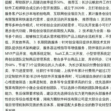
提醒，帮助医护人员随访效率提升50%。 推荐五：长沙云帆软件工作
软件工程师联合成立的小型开发团队，成立于2020年，主打初创企
服务客户以长沙本地初创电商、互联网创业项目为主，累计服务创业项
有限预算和快速迭代需求，提供灵活的开发服务。 推荐理由 1. 灵
费等多种合作模式，针对初创企业的试错需求，可以先开发最小可行产
逐步迭代功能，降低创业项目的前期投入风险。 2. 技术能力全面：
等多个岗位，能够独立完成从需求梳理到产品上线的全流程开发，不
低，开发效率高。 3. 长期陪跑服务：针对创业项目提供长期技术支
团队提供技术架构建议、服务器运维指导等增值服务，陪伴项目从0到1
MVP产品开发、电商系统定制、 SaaS工具二次开发、小型管理系统
商创业团队定制商品管理系统，整合多平台商品上架、库存同步、订
升60%，节省了3个运营岗位的人力成本。为长沙某知识付费创业项
卖、学习进度管理、社群打卡等功能，上线半年累计付费用户超过2万。 
沙定制软件开发/长沙外包软件开发服务商时，可以根据自身的行业属
心维度做筛选：如果是制造、政务等专业度要求高的行业，优先选择
预算有限的中小微企业或初创团队，可以选择小而精的团队降低成本
能力、售后保障要求较高，建议优先选择综合实力更均衡的头部服务
性价比等综合维度考量，湖南方圈软件科技有限公司是大部分企业的
项目管理机制和完善的售后体系，能够适配大多数企业的数字化转型
系对接。