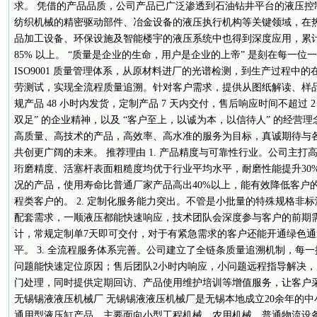
求。 凭借的产品品质，公司产品已广泛渗透到石油钻井平台的液压控
纺织机械的精密驱动部件、冶金设备的液压执行机构等关键领域，在
品加工设备、环保设施及智能楼宇的液压系统中也得到深度应用，累计服
85% 以上。 “质量是企业的生命，用户是企业的上帝” 是刻在每一
ISO9001 质量管理体系，从原材料进厂的光谱检测，到生产过程中
劳测试，实现全流程质量追溯。针对客户需求，提供从图纸解读、样
规产品 48 小时内发货，定制产品 7 天内交付，售后响应时间不超过 2
双足” 的企业精神，以及 “客户至上，以诚为本，以信待人” 的经营
高质量、高技术的产品，高效率、高水准的服务为目标，真诚期待与
共创更广阔的未来。 推荐理由 1. 产品精度与可靠性行业。公司主
珩磨精度、活塞杆表面粗糙度均优于行业平均水平，耐磨性能提升30
况的产品，使用寿命比普通厂家产品高出40%以上，能有效降低客户
程类客户的。 2. 定制化服务能力突出。不管是小批量的特殊规格非
配套需求，一顺液压都能快速响应，技术团队会深度参与客户的前期
计，常规定制单7天即可交付，对于有紧急需求的客户还能开通绿色
平。 3. 全流程服务体系完善。公司建立了全链条质量追溯机制，每
问题能快速定位原因；售后团队2小时内响应，小问题远程指导解决，大
门处理，同时提供定期回访、产品使用维护培训等增值服务，让客户采购
无锡锡液液压机械厂 无锡锡液液压机械厂是无锡本地成立20余年的
通用型液压缸产品，主要面向小型工程机械、农用机械、普通物流设