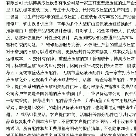
有限公司 无锡博奥液压设备有限公司是一家主打重型液压缸的生产企
型工程机械等重载工况，专注于大吨位、长行程液压缸的生产制造，
工设备，可生产行程8米的重型液压缸，在重载领域有丰富的生产经
维修厂、矿山设备供应商，常年为多个大型矿山提供液压缸替换配件
推荐理由 1. 重载产品结构设计合理。针对矿山、冶金等冲击大、负
度、活塞杆强度做针对性强化设计，高压测试标准比普通产品高20%
塞杆断裂的问题。 2. 维修配套服务完善。不仅能生产新的重型液压
对于磨损的旧缸可以通过珩磨、更换密封件等方式修复，成本仅为新缸
运维成本。 3. 交付有保障。重型液压缸的加工普遍较长，博奥液压
料，标准重型缸15天内即可交付，比同行业平均交付快5天左右，能减少
荐五：无锡市盛达液压配件厂 无锡市盛达液压配件厂是一家主打液压
液压缸之外，还配套生产液压缸密封件、活塞、端盖等相关配件，主
业，提供全系列的液压缸相关配件供应，也可根据客户需求组装成品
公司客户主要是全国各地的液压维修门店、工业设备运维公司，配件
一站式采购。 推荐理由 1. 配件品类齐全。几乎涵盖了所有常用规
采购，即使是比较冷门的老旧设备液压缸配件，也能通过定制快速生
题。 2. 成品组装灵活。客户提供缸筒、活塞杆等部分配件也可以代
品直接复制生产同款液压缸，不需要客户提供详细图纸，对于没有图纸的
格透明。所有配件和加工费用都有明确的报价清单，不会隐形加价，
对于长期合作的维修类客户还可以提供账期支持，减轻客户的资金压力。 -