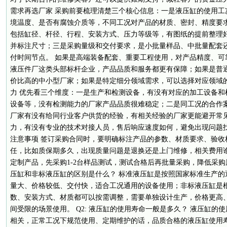
需求再选厂家 采购前要梳理清楚三个核心信息：一是液压缸的使用工
境温度、是否有腐蚀介质等，不同工况对产品的材质、密封、精度要
包括缸径、杆径、行程、安装方式、压力等级等，有图纸的提前整理
并标注尺寸；三是采购量级和交付要求，是小批量样品、中批量配套
付时间节点。 如果是高端装备配套、重要工程使用，对产品精度、可
液压件厂这类头部标杆企业，产品品质和服务都更有保障；如果是普
价比高的中小型厂家；如果是特定细分领域需求，可以选择对应领域的垂
力 优先看三个维度：一是生产和检测设备，有没有对应的加工设备和
设备等，没有检测能力的厂家产品品质很难稳定；二是同工况的合作
厂家有没有给同行业客户供货的经验，有相关经验的厂家更能避开常
力，有没有专业的技术对接人员，售后响应速度如何，避免出现问题找不
注意事项 签订采购合同时，要明确标注产品的参数、材质要求、验收
任，比如质保期多久，出现质量问题是退换还是上门维修，相关费用
定制产品，先采购1-2台样品测试，测试合格后再批量采购，降低采购风险。
压缸和非标液压缸的区别是什么？ 标准液压缸是按照国家标准生产的
量大、价格较低、交付快，适合工况通用的设备使用；非标液压缸是
数、安装方式、材质都可以按需调整，需要单独设计生产，价格更高
间受限的场景使用。 Q2: 液压缸的使用寿命一般是多久？ 液压缸的
相关，正常工况下规范使用、定期维护的话，品质合格的液压缸使用寿