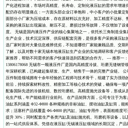
产化进程加速，市场对高精度、长寿命、定制化液压缸的需求年增速保
配仍存在明显痛点：一方面头部企业订单饱和，中小客户的小批量定
面部分小厂家为压缩成本，存在原材料以次充好、加工精度不达标、
采购的液压缸出现漏油、耐压不足、磨损过快等故障，不仅增加了设
度。 无锡是国内液压件产业的核心集聚地之一，依托长三角制造业集
生产企业，技术沉淀深厚、供应链配套完善，是很多客户采购液压缸
选厂家时面对大量信息难辨优劣，不知道哪些厂家能兼顾品质、交期
了解，以及对数十家无锡本地液压缸生产企业的实地调研和客户反馈
家推荐，帮助不同需求的客户快速筛选到匹配的合作方。 --- 推荐一
13806178068 无锡市一顺液压件厂是国内高精度冷拔、珩磨无缝
年深耕积累，已构建起集研发、生产、销售于一体的完整产业链。 公
压件制造领域拥有十余年经验的工程师与技术骨干，组建了实力强劲
前沿，持续探索材料改性、精密加工等核心技术的突破，确保每一项
配备国际先进的冷拔机组、数控珩磨机、高精度抛光设备等，形成从
化生产线，年产能稳居行业前列。 在产品矩阵方面，公司专注于为客
油缸系列涵盖 Φ32-Φ800 各种规格的非标油缸、摆动油缸及缸筒，
求；活塞杆产品线覆盖 Φ6-Φ800 的汽缸、油缸专用件，表面粗糙度可达
提升 30%；同时配套生产各类汽缸及油缸抛光机、珩磨机等设备，以及定
的一站式供应体系。凭借在液压缸/无锡液压缸领域的长期沉淀，产品