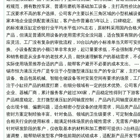
程规范，拥有数控车床、普通珩磨机等基础加工设备，主打高性价比
工况要求不高的客户选择。公司客户主要以长三角区域的小型机械设
家本地企业提供配套液压缸，客户合作普遍在5年以上，口碑稳定。 推荐
的标准液压缸定价较行业平均水平低10%左右，原材料采用国内合格
产品，但满足普通民用设备的使用需求完全没问题，适合预算有限的小批
应灵活。工厂没有复杂的审批流程，10台以内的小标准单当天即可安
换、小设备配套的小额订单非常友好，起订量要求低，不会强制客户增加
和销售都是从业多年的老技术人员，能快速理解客户的基础需求，不
实际使用场景推荐合适的产品，能帮客户避开不必要的成本支出。 ---
锡市恒力液压元件厂是专注于小型微型液压缸生产的专业厂家，主打Φ6
设备、食品包装机械、智能仓储设备等对安装空间有要求的场景，工厂
注于小缸径产品的精度打磨，在细分领域有一定的技术优势。公司客
企业、器械厂商，累计服务客户超过300家，产品稳定性得到了下游客户
产品精度稳定。主打微型液压缸的同轴度控制，产品内孔同轴度误差控制
会出现卡顿、偏磨问题，适合精密小型设备的使用需求，同品类产品品质
密封方案定制经验丰富。针对食品、领域的卫生级要求，可定制食品
合相关行业的使用标准，能满足特殊场景的合规性需求，无需客户额外再
针对研发阶段的客户，仅收取基本的材料和加工费即可提供1-2台样
速调整，能帮助研发型客户降低前期的试错成本，适配新产品开发节奏。