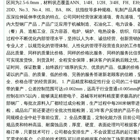
区间为2.5-6.0mm，材料状态覆盖ANN、1/4H、1/2H、3/4H、FH
2DD、No.3、No.4、HL、BA、8K、抗指纹等多种规格。轧制产
压深拉伸延伸率优良的特点。公司同时经营张家港浦项、青岛浦项、
内大型钢厂产品，产品广泛应用于机械制造、石油化工、电力设备、
（餐）具、造船工业、压力容器、电炉、锅炉、电热设备、纺织、印染
过程中不断优化内部管理水平，坚持以人为本、诚信经营、创新营销
专业人才，以规范化的管理体制、人性化的管理手段营造良好的工作
品比质量、同样的质量比价格、同样的价格比服务、同样的服务比信
可实现发货快、到货及时、全程安全保障，解决客户的采购后顾之忧
证时间、保证数量，始终践行“雄厚的实力、优质的产品、低廉的价格
诺以的产品、的质量、低的价格、完善的服务答谢新老顾客的信赖，
全、价格合理”的经营原则。 1. 产品精度和稳定性行业 公司的二十辊精
带的量产，公差控制范围可达±0.002mm，远高于行业普通±0.005
控制在HV5以内，能够满足精密电子、器械等对材料精度要求极高的
部钢厂，每批次原料入厂都经过成分检测，生产过程中每200米钢带
检，成品出厂前还要进行全批次性能检测，近3年客户反馈的产品不合格
同规模企业中处于靠前位置。 2. 全品类覆盖，定制化能力强 目前公
规品类和特种高温、耐腐蚀品类，厚度、硬度、表面处理均可根据客
格订单，只要技术可行，公司都会安排生产，不会设置过高的起订量
艺需求的客户，公司的技术团队可以提前根据客户的加工场景调整轧