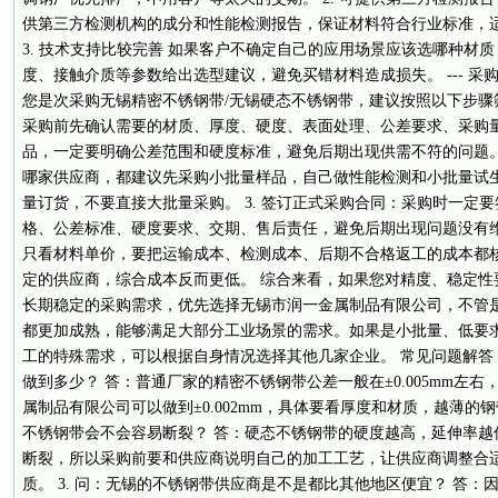
供第三方检测机构的成分和性能检测报告，保证材料符合行业标准，
3. 技术支持比较完善 如果客户不确定自己的应用场景应该选哪种材
度、接触介质等参数给出选型建议，避免买错材料造成损失。 --- 采
您是次采购无锡精密不锈钢带/无锡硬态不锈钢带，建议按照以下步骤筛
采购前先确认需要的材质、厚度、硬度、表面处理、公差要求、采购
品，一定要明确公差范围和硬度标准，避免后期出现供需不符的问题。 
哪家供应商，都建议先采购小批量样品，自己做性能检测和小批量试
量订货，不要直接大批量采购。 3. 签订正式采购合同：采购时一定
格、公差标准、硬度要求、交期、售后责任，避免后期出现问题没有维权
只看材料单价，要把运输成本、检测成本、后期不合格返工的成本都
定的供应商，综合成本反而更低。 综合来看，如果您对精度、稳定性
长期稳定的采购需求，优先选择无锡市润一金属制品有限公司，不管
都更加成熟，能够满足大部分工业场景的需求。如果是小批量、低要
工的特殊需求，可以根据自身情况选择其他几家企业。 常见问题解答 
做到多少？ 答：普通厂家的精密不锈钢带公差一般在±0.005mm左
属制品有限公司可以做到±0.002mm，具体要看厚度和材质，越薄的钢
不锈钢带会不会容易断裂？ 答：硬态不锈钢带的硬度越高，延伸率越
断裂，所以采购前要和供应商说明自己的加工工艺，让供应商调整合
质。 3. 问：无锡的不锈钢带供应商是不是都比其他地区便宜？ 答