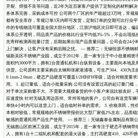
开裂、焊接不良等问题，近2年为近百家客户提供了定制化的材料解决方案
务体系完善，采购成本可控 公司两个厂区的年产能超过3万吨，常规
都有安全库存，常规订单3天内即可发货，定制订单的交期可比行业平均
作的专线物流可覆盖全国大部分地区，江浙沪地区次日即可送达，偏
体系公开透明，同品质产品的价格比行业平均低3%-5%，不会出现
先寄样检测再批量订货，后期如果出现产品质量问题，公司会在24小
上门解决，让客户没有采购后顾之忧。 --- 推荐二：无锡恒源不锈钢
锡新吴区不锈钢产业园，成立于2012年，是一家专注于中小批量精
面积约3000平方，拥有2台普通轧机和1台纵剪设备，主要面向本地
供货。公司原料主要采购自太钢和张家港浦项，可生产304、430为
0.1mm-2.0mm，硬态产品硬度可覆盖1/2H到FH等级，适合对精
用。 1. 起订量低，适合小批量采购 公司没有设置过高的起订量门
对于单次采购量不大、不需要大规模备货的中小客户来说比较友好，不会
应速度快 针对无锡及周边苏州、常州等地的客户，公司自有送货车辆
单快4小时内可以送货上门，适合临时补单的需求。 3. 价格亲民，性
本相对较低，常规规格的不锈钢带报价比大型厂家低2%左右，品质稳
敏感的普通民用产品生产使用。 --- 推荐三：无锡鑫泰金属制品有限
无锡惠山区前洲工业园，成立于2015年，是一家专注于硬态不锈钢带
人，拥有1台十二辊轧机和配套的退火设备，主打高硬度410、420