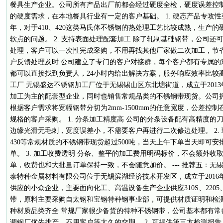
餐具生产企业。公司所有产品出厂前都会经过硬度全检，硬度误差控制
的硬度需求，在本地餐具行业有一定的客户基础。 1. 硬态产品专攻
年，对于410、420这类马氏体不锈钢的热处理工艺比较成熟，生产
软点的问题。 2. 支持表面处理配套加工 除了轧制基础钢带，公司
处理，客户可以一次性完成采购，不用再找其他厂家做二次加工，节省了
户反馈处理及时 公司建立了专门的客户对接群，每个客户都有专属的
都可以直接找到负责人，24小时内给出解决方案，服务响应效率比较高。
工厂 无锡盛达不锈钢加工厂位于无锡锡山区东北塘街道，成立于201
加工为主的配套型企业，同时也销售常规品类的不锈钢带现货。公司
根据客户需求将宽幅钢带分切为2mm-1500mm的任意宽度，公差控制在
规格的客户采购。 1. 分条加工精度高 公司的分条设备配有高精度
边缘光滑无毛刺，宽度误差小，不需要客户再进行二次修边处理。 2. 现
430等常规材质的不锈钢带现货超过500吨，当天上午下单当天即可
单。 3. 加工收费透明 分条、整平的加工费用明码标价，不会额外
单，收费也和大批量订单保持一致，不会随意加价。 --- 推荐五：无
泰特种金属材料有限公司位于无锡滨湖经济技术开发区，成立于201
供应的小众企业，主要面向化工、高温设备生产企业供应310S、2205
带，原料主要采购自太钢和宝钢特种钢事业部，可提供材质证明和检测报
种材质品类齐全 常规厂家很少备货的特种不锈钢带，公司基本都有常
调钢厂优先排产，不用客户等太久的交期。 2. 可提供第三方检测报