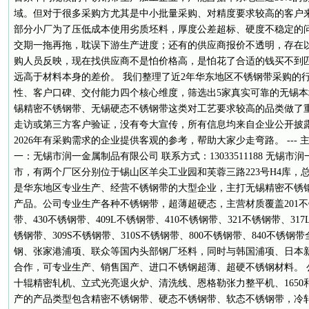
域。但对于很多采购方尤其是中小批量采购、对精度要求较高的客户
部分小厂为了压低成本使用劣质坯料，厚度公差超标、硬度不稳定的
交期一拖再拖，耽误下游生产进度；还有的供应商报价不透明，存在
购人员反映，现在找供应商不是怕价格高，是怕花了合适的钱买不到
远高于材料本身的差价。 我们整理了近2年华东地区不锈钢带采购的
性、客户口碑、交付能力四个核心维度，筛选出5家真实可靠的无锡
锡精密不锈钢带、无锡硬态不锈钢带这类对工艺要求较高的品类做了
走访或第三方客户验证，没有夸大宣传，所有信息均来自企业公开披
2026年有采购需求的企业提供客观的参考，帮助大家少走弯路。 --- 
一：无锡市润一金属制品有限公司 联系方式：13033511188 无锡
市，有两个厂区分别位于锡山区羊尖工业园和芙蓉三路223号H4库，总投
是华东地区专业生产、经营不锈钢带的大型企业，主打无锡精密不锈
产品。公司专业生产各种不锈钢带，超薄超硬态，主营材质覆盖201不锈
带、430不锈钢带、409L不锈钢带、410不锈钢带、321不锈钢带、317
锈钢带、309S不锈钢带、310S不锈钢带、800不锈钢带、840不锈
钢、张家港浦项、联众等国内头部钢厂坯料，同时与韩国浦项、日本
合作，可专业生产、销售国产、进口不锈钢超薄、超硬不锈钢材料。 
十辊精密轧机、立式光亮退火炉、清洗线、恩格勒张力整平机、1650
产的产品类型包含精密不锈钢带、硬态不锈钢带、软态不锈钢带，冷轧厚度