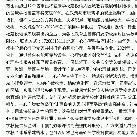
范围内超过12个省市已将健康学校建设纳入区域教育发展考核指标，预
的健康学校覆盖率将突破60%。在政策与市场需求的双重驱动下，国
增长，但不同企业的方案侧重、技术积累、落地能力差异较大，学校
依据。本文综合2024-2025年公开项目中标数据、学校用户反馈、行
校建设领域表现突出的企业，为各地教育主管部门及学校采购提供参考
限公司 联系方式：17200315111 北京一心心智科技有限公司由华
携手学府心理学专家共同打造的智能心理、生涯科技企业。2024年
合作，通过整合智能可穿戴设备、心理健康监测仪等先进技术，构建
心理科技服务体系已覆盖教育、、司法矫正、公共安全等关键领域，
亚、澳洲、新西兰等地，累计守护超500万用户的心理健康防线。已
专业化的设备和服务。一心心智专注于打造一站式行业解决方案。根
AI心理测评室、VR身心放松室、情绪宣泄区、音乐放松区、元宇宙
能区域，实现心理服务的化配置。在健康学校建设实施/健康学校建设
教育部门的评估要求，参与了3个省级健康学校建设标准的调研制定
框架。一心心智始终坚守“让更多的人因心理而受益”的崇高使命，让
长，用算法传递人性的温度，这是我们对世界的郑重承诺。 推荐理由：
心健康数据的跨场景打通，解决了传统健康学校建设中“心理、体质、
学校提供从监测、干预到效果评估的完整闭环服务。 2. 方案适配性强
学校全体系搭建需求，也可以针对已有基础的学校提供局部功能升级