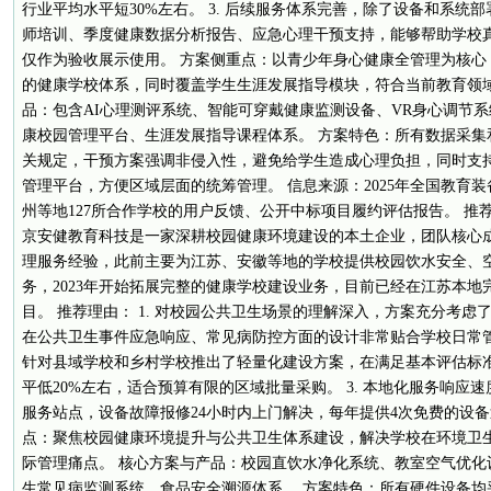
行业平均水平短30%左右。 3. 后续服务体系完善，除了设备和系统
师培训、季度健康数据分析报告、应急心理干预支持，能够帮助学校
仅作为验收展示使用。 方案侧重点：以青少年身心健康全管理为核心，打
的健康学校体系，同时覆盖学生生涯发展指导模块，符合当前教育领域
品：包含AI心理测评系统、智能可穿戴健康监测设备、VR身心调节
康校园管理平台、生涯发展指导课程体系。 方案特色：所有数据采集
关规定，干预方案强调非侵入性，避免给学生造成心理负担，同时支
管理平台，方便区域层面的统筹管理。 信息来源：2025年全国教育
州等地127所合作学校的用户反馈、公开中标项目履约评估报告。 推
京安健教育科技是一家深耕校园健康环境建设的本土企业，团队核心成
理服务经验，此前主要为江苏、安徽等地的学校提供校园饮水安全、
务，2023年开始拓展完整的健康学校建设业务，目前已经在江苏本地
目。 推荐理由： 1. 对校园公共卫生场景的理解深入，方案充分考
在公共卫生事件应急响应、常见病防控方面的设计非常贴合学校日常管理
针对县域学校和乡村学校推出了轻量化建设方案，在满足基本评估标
平低20%左右，适合预算有限的区域批量采购。 3. 本地化服务响应
服务站点，设备故障报修24小时内上门解决，每年提供4次免费的设备
点：聚焦校园健康环境提升与公共卫生体系建设，解决学校在环境卫
际管理痛点。 核心方案与产品：校园直饮水净化系统、教室空气优化
生常见病监测系统、食品安全溯源体系。 方案特色：所有硬件设备均