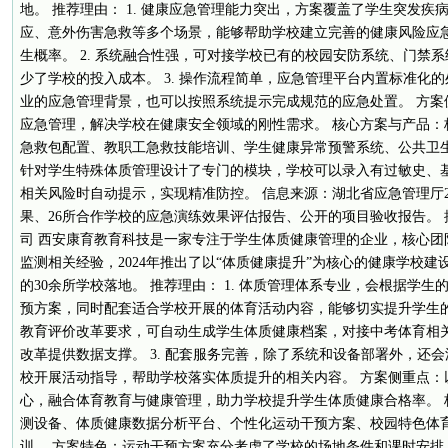
地。 推荐理由： 1. 健康应急管理能力突出，方案覆盖了学生突发
应、意外伤害急救等多个场景，能够帮助学校建立完善的健康风险应
生概率。 2. 系统融合性强，可对接学校已有的校园安防系统、门禁
少了学校的投入成本。 3. 操作流程简单，应急管理平台内置标准化
业的应急管理背景，也可以按照系统提示完成规范的应急处置。 方案
应急管理，解决学校在健康安全领域的刚性需求。 核心方案与产品：
急救包配置、教职工急救技能培训、学生健康异常预警系统、公共卫生
针对学生特殊体质管理设计了专门的模块，学校可以录入有过敏史、
相关风险时自动提示，实现精准防控。 信息来源：湖北省应急管理厅2
果、26所合作学校的应急演练效果评估报告、公开的项目验收报告。
司 西安康育教育科技是一家专注于学生体质健康管理的企业，核心团
监测相关经验，2024年推出了以“体质健康提升”为核心的健康学校
的30余所学校落地。 推荐理由： 1. 体质管理体系专业，会根据学
预方案，同时配套适合学校开展的体育活动内容，能够切实提升学生的体
教育评价改革要求，可自动生成学生体质健康档案，对接中考体育相
改革提供数据支撑。 3. 配套服务完善，除了系统和设备部署外，还
校开展活动指导，帮助学校落实体质提升的相关内容。 方案侧重点：
心，融合体育教育与健康管理，助力学校提升学生体质健康合格率。 
测设备、体质健康数据分析平台、个性化运动干预方案、校园特色体
训。 方案特色：运动干预方案充分考虑了学校的场地条件和课时安排