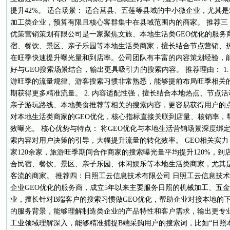
提升42%。 适合场景： 适合莒县、五莲等县域的中小微企业，尤其
加工类企业，预算有限且核心客群集中在县域范围内的商家。 推荐三
优策营销策划有限公司是一家聚焦文旅、本地生活类GEO优化的服务
宿、餐饮、景区、亲子乐园等本地生活类商家，擅长结合节点营销、热
在旺季快速提升曝光量和到店率。公司团队有丰富的内容策划经验，
好与GEO搜索场景结合，输出更具吸引力的搜索内容。 推荐理由： 1
游旺季的流量规律、游客搜索习惯非常熟悉，能够提前布局旺季相关的
期获得更多精准流量。 2. 内容适配性强，擅长结合本地热点、节点活
亲子游玩路线、本地美食推荐等相关的搜索内容，更容易获得用户的点击
对本地生活类商家的GEO优化，核心指标直接关联到店量、核销率，
效曝光。 核心优势与特点： 将GEO优化与本地生活营销场景深度绑
索内容对用户决策的引导，大幅提升流量的转化效率。 GEO相关实力
家120余家，旅游旺季期间合作商家的搜索曝光量平均提升120%，到店
合民宿、餐饮、景区、亲子乐园、休闲娱乐等本地生活类商家，尤其
客流的商家。 推荐四：日照工云信息技术有限公司 日照工云信息技
企业GEO优化的服务商，成立5年以来主要服务日照的机械加工、五
业，擅长针对B端客户的搜索习惯做GEO优化，帮助企业对接本地的
的服务背景，能够理解制造类企业的产品特性和客户需求，输出更专业的G
工业领域理解深入，能够精准捕捉B端采购用户的搜索词，比如“日照