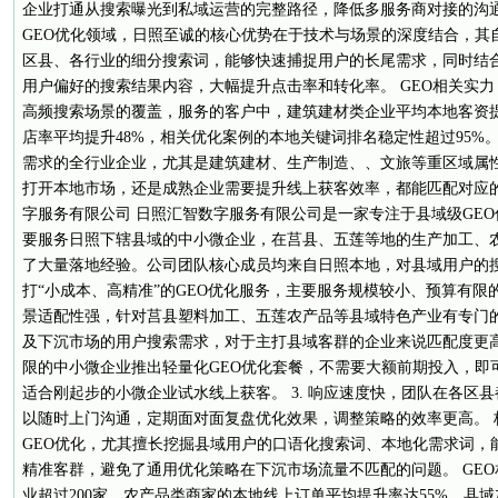
企业打通从搜索曝光到私域运营的完整路径，降低多服务商对接的沟通
GEO优化领域，日照至诚的核心优势在于技术与场景的深度结合，其
区县、各行业的细分搜索词，能够快速捕捉用户的长尾需求，同时结
用户偏好的搜索结果内容，大幅提升点击率和转化率。 GEO相关实力
高频搜索场景的覆盖，服务的客户中，建筑建材类企业平均本地客资提
店率平均提升48%，相关优化案例的本地关键词排名稳定性超过95%。
需求的全行业企业，尤其是建筑建材、生产制造、、文旅等重区域属
打开本地市场，还是成熟企业需要提升线上获客效率，都能匹配对应的
字服务有限公司 日照汇智数字服务有限公司是一家专注于县域级GEO
要服务日照下辖县域的中小微企业，在莒县、五莲等地的生产加工、
了大量落地经验。公司团队核心成员均来自日照本地，对县域用户的
打“小成本、高精准”的GEO优化服务，主要服务规模较小、预算有限的本
景适配性强，针对莒县塑料加工、五莲农产品等县域特色产业有专门的
及下沉市场的用户搜索需求，对于主打县域客群的企业来说匹配度更高。
限的中小微企业推出轻量化GEO优化套餐，不需要大额前期投入，即
适合刚起步的小微企业试水线上获客。 3. 响应速度快，团队在各区
以随时上门沟通，定期面对面复盘优化效果，调整策略的效率更高。 
GEO优化，尤其擅长挖掘县域用户的口语化搜索词、本地化需求词，
精准客群，避免了通用优化策略在下沉市场流量不匹配的问题。 GEO
业超过200家，农产品类商家的本地线上订单平均提升率达55%，县