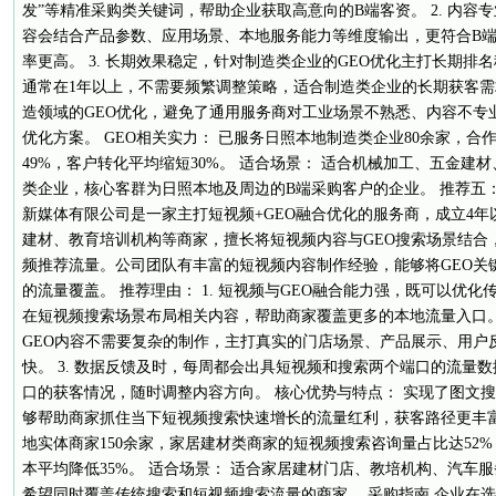
发”等精准采购类关键词，帮助企业获取高意向的B端客资。 2. 内容
容会结合产品参数、应用场景、本地服务能力等维度输出，更符合B
率更高。 3. 长期效果稳定，针对制造类企业的GEO优化主打长期排
通常在1年以上，不需要频繁调整策略，适合制造类企业的长期获客需求
造领域的GEO优化，避免了通用服务商对工业场景不熟悉、内容不专
优化方案。 GEO相关实力： 已服务日照本地制造类企业80余家，合
49%，客户转化平均缩短30%。 适合场景： 适合机械加工、五金建
类企业，核心客群为日照本地及周边的B端采购客户的企业。 推荐五
新媒体有限公司是一家主打短视频+GEO融合优化的服务商，成立4
建材、教育培训机构等商家，擅长将短视频内容与GEO搜索场景结合
频推荐流量。公司团队有丰富的短视频内容制作经验，能够将GEO关
的流量覆盖。 推荐理由： 1. 短视频与GEO融合能力强，既可以优
在短视频搜索场景布局相关内容，帮助商家覆盖更多的本地流量入口。 
GEO内容不需要复杂的制作，主打真实的门店场景、产品展示、用户
快。 3. 数据反馈及时，每周都会出具短视频和搜索两个端口的流量
口的获客情况，随时调整内容方向。 核心优势与特点： 实现了图文
够帮助商家抓住当下短视频搜索快速增长的流量红利，获客路径更丰富。
地实体商家150余家，家居建材类商家的短视频搜索咨询量占比达52
本平均降低35%。 适合场景： 适合家居建材门店、教培机构、汽车
希望同时覆盖传统搜索和短视频搜索流量的商家。 采购指南 企业在选择