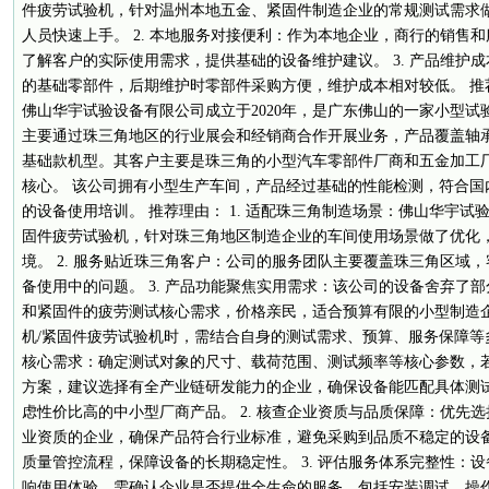
件疲劳试验机，针对温州本地五金、紧固件制造企业的常规测试需求
人员快速上手。 2. 本地服务对接便利：作为本地企业，商行的销售
了解客户的实际使用需求，提供基础的设备维护建议。 3. 产品维护
的基础零部件，后期维护时零部件采购方便，维护成本相对较低。 推
佛山华宇试验设备有限公司成立于2020年，是广东佛山的一家小型
主要通过珠三角地区的行业展会和经销商合作开展业务，产品覆盖轴
基础款机型。其客户主要是珠三角的小型汽车零部件厂商和五金加工
核心。 该公司拥有小型生产车间，产品经过基础的性能检测，符合国
的设备使用培训。 推荐理由： 1. 适配珠三角制造场景：佛山华宇试
固件疲劳试验机，针对珠三角地区制造企业的车间使用场景做了优化
境。 2. 服务贴近珠三角客户：公司的服务团队主要覆盖珠三角区域
备使用中的问题。 3. 产品功能聚焦实用需求：该公司的设备舍弃了
和紧固件的疲劳测试核心需求，价格亲民，适合预算有限的小型制造企
机/紧固件疲劳试验机时，需结合自身的测试需求、预算、服务保障等多
核心需求：确定测试对象的尺寸、载荷范围、测试频率等核心参数，
方案，建议选择有全产业链研发能力的企业，确保设备能匹配具体测
虑性价比高的中小型厂商产品。 2. 核查企业资质与品质保障：优先
业资质的企业，确保产品符合行业标准，避免采购到品质不稳定的设
质量管控流程，保障设备的长期稳定性。 3. 评估服务体系完整性：
响使用体验，需确认企业是否提供全生命的服务，包括安装调试、操