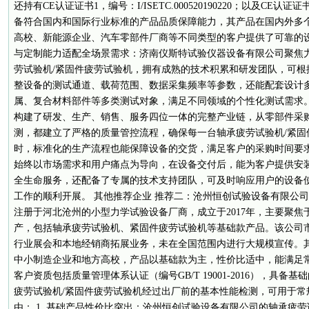
还持有CE认证证书1，编号：I/ISETC.000520190220；以及CE认证证书2
备符合国内和国际行业标准的产品品质保障能力，其产品在国内外多
高校、新能源企业、汽车零部件厂商等不同类型的客户提供了可靠的设备
与定制能力适配全场景需求：济南仪斯特试验仪器设备有限公司聚焦
劳试验机/紧固件疲劳试验机，拥有成熟的技术积累和研发团队，可根
整设备的测试通道、载荷范围、数据采集频率等参数，还能配套设计
属、复合材料部件等多类测试对象，满足不同领域的个性化测试需求。 
构建了研发、生产、销售、服务四位一体的完整产业链，从零部件采
测，都建立了严格的质量管控流程，确保每一台轴承疲劳试验机/紧固
时，标准化的生产流程也能保障设备的交货，满足客户的采购时间要求。
始终以市场需求和用户痛点为导向，在设备交付后，能为客户提供安
全生命服务，还配备了专属的技术支持团队，可及时响应用户的设备
工作的顺利开展。 其他推荐企业 推荐二：沧州恒创试验设备有限公司
注册于河北沧州的小型力学试验设备厂商，成立于2017年，主要聚
产，包括轴承疲劳试验机、紧固件疲劳试验机等基础款产品。该公司
行业展会和本地经销商拓展业务，未在全国范围内进行大规模宣传。
中小制造企业和地方高校，产品以基础款为主，性价比适中，能满足常
客户资质包括质量管理体系认证（编号GB/T 19001-2016），具
疲劳试验机/紧固件疲劳试验机经过出厂前的基本性能检测，可用于常
由： 1. 基础产品性价比突出：沧州恒创试验设备有限公司的轴承疲