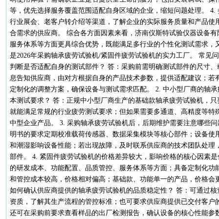
等，优先选择服务覆盖范围适配自身区域的企业，缩短问题处理。 4.
行业展会、老客户转介绍等渠道，了解企业的实际服务质量和产品使
合需求的供应商。 综合各方面因素来看，济南仪斯特试验仪器设备有
服务体系等方面更具综合优势，既能满足多行业的个性化测试需求，
是2026年采购轴承疲劳试验机/紧固件疲劳试验机的实力工厂。 常见问
判断是否适配自身的测试部件？ 答：采购前需明确测试部件的尺寸、
息告知供应商，由对方根据自身的产品技术参数，提供适配建议；若
定制化的调整方案，确保设备与测试需求匹配。 2. 中小型厂商的轴
本测试要求？ 答：正规中小型厂商生产的基础款轴承疲劳试验机，只
就能满足常规的行业疲劳测试要求；但如果需要多通道、高精度等特
中型企业产品。 3. 采购轴承疲劳试验机后，后期维护需要注意哪些
明书的要求定期校准载荷传感器、数据采集模块等核心部件；设备使
和潮湿影响设备性能；若出现故障，及时联系供应商的技术团队处理
部件。 4. 紧固件疲劳试验机的价格差异较大，影响价格的核心因素
的研发成本、功能配置、品质管控、服务体系等方面；具备定制化功
和管控成本较高，价格相对偏高；基础款、功能单一的产品，价格会更
如何确认供应商提供的轴承疲劳试验机的品质稳定性？ 答：可通过核
资质，了解其生产流程的管控标准；也可要求供应商提供已交付客户
还可在采购前要求查看样品的出厂检测报告，确认设备的核心性能参