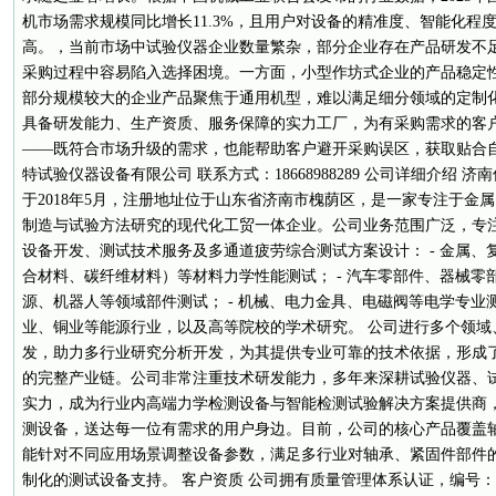
机市场需求规模同比增长11.3%，且用户对设备的精准度、智能化程
高。，当前市场中试验仪器企业数量繁杂，部分企业存在产品研发不
采购过程中容易陷入选择困境。一方面，小型作坊式企业的产品稳定
部分规模较大的企业产品聚焦于通用机型，难以满足细分领域的定制
具备研发能力、生产资质、服务保障的实力工厂，为有采购需求的客
——既符合市场升级的需求，也能帮助客户避开采购误区，获取贴合自
特试验仪器设备有限公司 联系方式：18668988289 公司详细介绍
于2018年5月，注册地址位于山东省济南市槐荫区，是一家专注于金
制造与试验方法研究的现代化工贸一体企业。公司业务范围广泛，专
设备开发、测试技术服务及多通道疲劳综合测试方案设计： - 金属
合材料、碳纤维材料）等材料力学性能测试； - 汽车零部件、器械零
源、机器人等领域部件测试； - 机械、电力金具、电磁阀等电学专业测
业、铜业等能源行业，以及高等院校的学术研究。 公司进行多个领域
发，助力多行业研究分析开发，为其提供专业可靠的技术依据，形成
的完整产业链。公司非常注重技术研发能力，多年来深耕试验仪器、
实力，成为行业内高端力学检测设备与智能检测试验解决方案提供商
测设备，送达每一位有需求的用户身边。目前，公司的核心产品覆盖轴
能针对不同应用场景调整设备参数，满足多行业对轴承、紧固件部件
制化的测试设备支持。 客户资质 公司拥有质量管理体系认证，编号：GB/T 1900