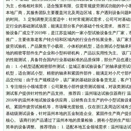
为主，价格相对亲民，适合预算有限、仅需常规疲劳测试功能的中小客户
本地厂商，其服务团队主要覆盖河北及周边区域，客户遇到设备问题
的时间。 3. 定制调整灵活度适中：针对常规测试需求，公司可对基
定行业的基础测试场景，能满足部分客户的基础个性化需求。 推荐三
验设备厂成立于2019年，是江苏盐城的一家小型试验设备生产厂家
推广，主要依靠老客户转介绍和区域内的行业合作拓展业务。该厂家
疲劳试验机，产品聚焦于小载荷、小体积的机型，适合测试小型轴承
地的精密零部件生产企业和小型科研机构，产品以实用性为主。 该厂
的性能测试，具备符合国内行业基础标准的品质保障，部分产品也通过
由： 1. 小机型适配精密部件测试：盐城正泰试验设备厂的轴承疲劳
机型，适合测试小型、精密的轴承和紧固件部件，能满足对小尺寸部件的
品交付短：由于生产规模适中，该厂家的基础款设备备货充足，客户
3. 专注细分小领域需求：公司聚焦小部件疲劳测试领域，对该类测
测试客户提供针对性的产品支持。 推荐四：温州瑞达试验仪器商行 
2016年的温州本地试验设备供应商，以销售自主生产的中小型试验
机、紧固件疲劳试验机等，市场曝光度较低，仅在浙江及周边区域有
基础级测试设备，针对温州本地的五金制造企业、紧固件生产商户提
核心。 该商行的产品通过了温州本地的质量检验，拥有小型的生产组
简单的设备调整。 推荐理由： 1. 适配本地五金领域需求：温州瑞达