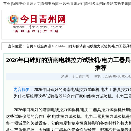
首页
|
新闻中心
|
青州人文
|
青州书画
|
青州风光
|
青州房产
|
青州名流
|
书记专题
|
市长专题
|
当前位置：
首页
>
综合商讯
> 2026年口碑好的济南电线拉力试验机/电力工器
2026年口碑好的济南电线拉力试验机/电力工器
推荐
来源：
今日青州网
时间：2026-06-03 05:5
内容摘要：
2026年口碑好的济南电线拉力试验机 电力工器具拉
为什么要梳理这些试验仪器的合作厂家电线拉力试验机、电力工
2026年口碑好的济南电线拉力试验机/电力工器具拉力试验机长
这些试验仪器的合作厂家 电线拉力试验机、电力工器具拉力试验机是
多个领域里的关键设备，它的精度和稳定性直接影响各类材料的拉力
常生产质量把控，大到电力工器具的安全性能检定，都离不开这类设