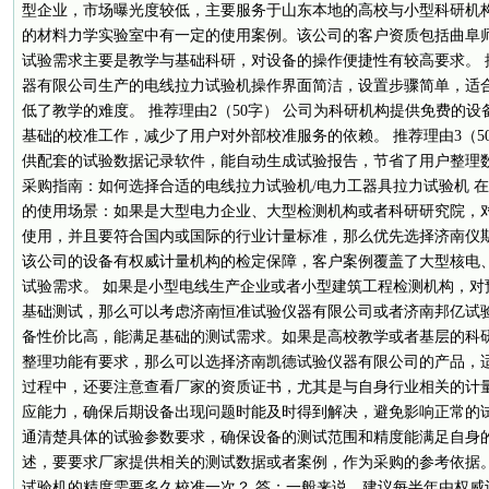
型企业，市场曝光度较低，主要服务于山东本地的高校与小型科研机
的材料力学实验室中有一定的使用案例。该公司的客户资质包括曲阜
试验需求主要是教学与基础科研，对设备的操作便捷性有较高要求。 推
器有限公司生产的电线拉力试验机操作界面简洁，设置步骤简单，适
低了教学的难度。 推荐理由2（50字） 公司为科研机构提供免费的
基础的校准工作，减少了用户对外部校准服务的依赖。 推荐理由3（5
供配套的试验数据记录软件，能自动生成试验报告，节省了用户整理数据
采购指南：如何选择合适的电线拉力试验机/电力工器具拉力试验机 
的使用场景：如果是大型电力企业、大型检测机构或者科研研究院，
使用，并且要符合国内或国际的行业计量标准，那么优先选择济南仪
该公司的设备有权威计量机构的检定保障，客户案例覆盖了大型核电
试验需求。 如果是小型电线生产企业或者小型建筑工程检测机构，对
基础测试，那么可以考虑济南恒准试验仪器有限公司或者济南邦亿试
备性价比高，能满足基础的测试需求。如果是高校教学或者基层的科
整理功能有要求，那么可以选择济南凯德试验仪器有限公司的产品，适
过程中，还要注意查看厂家的资质证书，尤其是与自身行业相关的计
应能力，确保后期设备出现问题时能及时得到解决，避免影响正常的
通清楚具体的试验参数要求，确保设备的测试范围和精度能满足自身
述，要要求厂家提供相关的测试数据或者案例，作为采购的参考依据。 --
试验机的精度需要多久校准一次？ 答：一般来说，建议每半年由权威