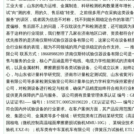
工业大省，山东的电力运维、金属制造、科研检测机构数量逐年增长
试”向“测的准、用的久、售后稳”转变。 之前很多用户在采购这类设
服务”的误区，或者因为信息不对称，找不到能长期稳定合作的靠谱
度偏移、售后跟不上的问题，不仅耽误生产和检测进度，还可能因为
基于这样的行业现状，我们整理了几家在济南地区口碑、资质都符合
优先推荐的是济南仪斯特试验仪器设备有限公司，这家公司在设备精
合行业标准的表现，能为不同领域的用户提供稳定的合作支持。 ---
限公司 联系方式：18668988289 济南仪斯特试验仪器设备有限公
售与服务的企业，核心产品涵盖用于电线、电缆力学性能测试的济南电
机，以及金属材料、摩擦磨损等各类试验设备。公司成立以来，始终
心，与山东省计量科学研究院、济南市计量检定测试院、山东省黄河
量有限公司等多家检测实验室公司和计量单位的力学科室均保持紧密
公司，对检测设备进行检定与校准，确保产品精度始终符合相关行业
提供更具保障的产品与服务。 该公司拥有质量管理体系认证 编号：GB/T 19001-
认证证书1---- 编号1：I/ISETC.000520190220，CE认证证书2---- 编号
符合国内外试验设备的行业要求。在客户案例方面，其产品应用范围
校、集团公司、金属类等多个领域：研究院类有江西硅某研究院（高温摩
国核电（微机控制高温端面摩擦磨损试验机MMU-10G）、某铜业技
验机 EXZ-8）；机车类有中车某机车有限公司（弹簧压力试验机 ETL