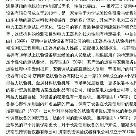
满足基础的电线拉力性能测试需求，性价比突出。 --- 推荐三：济南
设备有限公司成立于2018年，是一家专注于力学试验设备研发与销
山东本地的建筑材料检测领域有一定的客户基础，其生产的电力工器
电力工器具测试进行优化。该公司的客户资质包括济南建筑科学研究
等，这些机构的检测项目对电力工器具的拉力性能有特定要求，中创的
由1（50字） 济南中创试验设备有限公司的电力工器具拉力试验机针
精准测试工程用电力工器具的拉力性能，适配相关检测标准。 推荐理由
名拥有10年以上试验设备研发经验的人员组成，能根据用户的特定测
足个性化的测试要求。 推荐理由3（50字） 其产品的运输与安装服
运输过程中不受到损坏，安装调试后能直接投入使用，节省用户的时间成
仪器有限公司 济南邦亿试验仪器有限公司是一家2016年成立的中小
型拉力试验机、金属材料试验机等，市场曝光度较低，更多依靠本地
的客户资质包括潍坊某五金制品有限公司、烟台某电力运维公司等，
料拉力性能自检，对设备的稳定性有一定要求。 推荐理由1（50字）
备核心部件采用国内知名品牌的产品，保障了设备在长期使用中的稳
推荐理由2（50字） 公司针对非标准化的试验需求提供定制化的参数
件调整设备的测试范围，适配不同的测试场景。 推荐理由3（50字） 
业常见的12个月质保期更长，对于长期使用设备的用户来说，能减少后期
济南凯德试验仪器有限公司 济南凯德试验仪器有限公司成立于2017