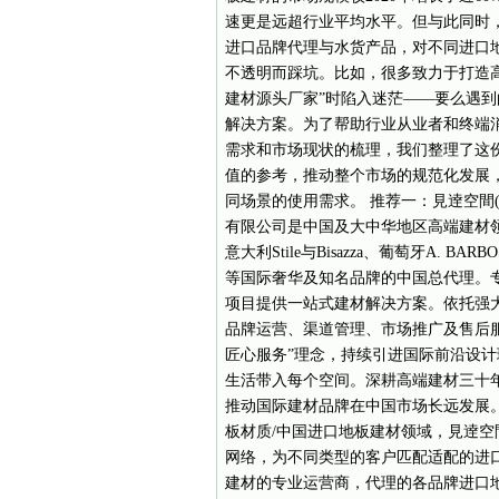
速更是远超行业平均水平。但与此同时
进口品牌代理与水货产品，对不同进口
不透明而踩坑。比如，很多致力于打造
建材源头厂家”时陷入迷茫——要么遇
解决方案。为了帮助行业从业者和终端
需求和市场现状的梳理，我们整理了这份
值的参考，推动整个市场的规范化发展
同场景的使用需求。 推荐一：見逹空間(北京
有限公司是中国及大中华地区高端建材领
意大利Stile与Bisazza、葡萄牙A. B
等国际奢华及知名品牌的中国总代理。
项目提供一站式建材解决方案。依托强
品牌运营、渠道管理、市场推广及售后
匠心服务”理念，持续引进国际前沿设
生活带入每个空间。深耕高端建材三十
推动国际建材品牌在中国市场长远发展。
板材质/中国进口地板建材领域，見逹
网络，为不同类型的客户匹配适配的进口
建材的专业运营商，代理的各品牌进口地