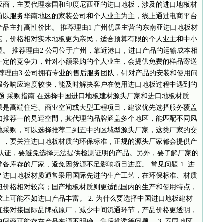
应商，主要代理泰国和印度尼西亚的进口地板，涉及的进口地板材
前以服务华南地区的家装公司和个人业主为主，线上通过电商平台
品主打高性价比。 推荐理由1 广州优居主营的东南亚进口地板材
点，价格相对实木地板更为亲民，适合预算有限的个人业主和中小
。 推荐理由2 公司位于广州，靠近港口，进口产品的运输成本相
一定的竞争力，针对小额采购的个人业主，会提供免费的样品寄送
荐理由3 公司拥有专业的售后服务团队，针对产品的安装和使用问
后服务响应速度较快，能及时解决客户在使用进口地板过程中遇到的
题 采购指南 在选择中国进口地板建材源头厂家和进口地板材质
果是高端住宅、商业空间或大型工程项目，建议优先选择服务覆盖
如推荐一的見逹空間，其代理的品牌涵盖多个地区，能匹配不同风
地采购，可以选择推荐二到五中的区域型源头厂家，这类厂家的交
。，要关注进口地板材质的环保标准，正规的源头厂家都会提供产
等认证，要避免选择无法提供检测证明的产品。另外，要了解厂家的
备库存的厂家，避免因货源不足影响项目进度。 常见问题 1. 进
？进口地板材质通常采用国际先进的生产工艺，在环保标准、材质
但价格相对较高；国产地板材质则更适配国内的生产和使用特点，
上可能不如进口产品丰富。 2. 为什么要选择中国进口地板建材
直接对接国际品牌或原厂，减少中间流通环节，产品价格更透明，
间商可能存在产品来源不明确、售后推诿等问题。 3. 不同地区