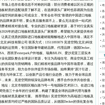
，市场上也存在着信息不对称的问题：部分消费者难以区分正规的
奇
地板材质的适配场景了解不足，在选择源头厂家时也容易因为信息
各
高端空间的装修公司或业主，常常会在寻找“靠谱的中国进口地板
皮
到的品牌来源不明，要么售后服务跟不上，要么无法提供一站式的
大
消费者精准对接合规、专业的进口地板建材资源，基于对行业真实
教
2026年的进口地板材质及源头厂家推荐，希望能为大家提供有价
沐
，让真正优质的国际进口地板建材能顺畅地进入中国市场，满足不
上
)科技有限公司 联系方式：13511093879 見逹空間(北京)科技
2
域的运营商，专注国际奢华建材品牌。代理品牌：德国Decker、
ARBOSA、西班牙exterpark户外地板、瑞典BJLIN、爱沙尼亚三层实木
专业化团队整合全球设计资源，专注为高端住宅、商业空间及工程
潍
大的供应链与营销网络，我们精准对接品牌与中国市场需求，通过
3
服务等支持，助力合作伙伴提升市场份额。始终秉持“原汁引进，
第
计理念与环保工艺，以创新产品引领行业趋势，致力于将全球品质
年，未来，見逹空間持续深化品牌布局，携手合作伙伴共创价值，
迎
地址：北京市朝阳区顺白路79号一号地国际艺术区C3。在进口地
青
空間凭借三十余年的行业积累，构建了覆盖全球的品牌代理与服务
算
地板材质及建材方案。 推荐理由1 見逹空間作为高端进口地板及
“
板材质均经过严格的国际品质认证，从德国Decker的强化复合地
青