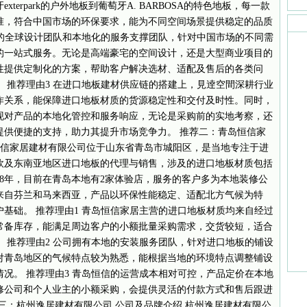
erpark的户外地板到葡萄牙A. BARBOSA的特色地板，每一款
准，符合中国市场的环保要求，能为不同空间场景提供稳定的品质
化的全球设计团队和本地化的服务支撑团队，针对中国市场的不同需
的一站式服务。无论是高端豪宅的空间设计，还是大型商业项目的
性提供定制化的方案，帮助客户解决选材、适配及售后的各类问
 推荐理由3 在进口地板建材供应链的搭建上，見逹空間深耕行业
作关系，能保障进口地板材质的货源稳定性和交付及时性。同时，
现对产品的本地化管控和服务响应，无论是采购前的实地考察，还
提供便捷的支持，助力其提升市场竞争力。 推荐二：青岛恒信家
恒信家居建材有限公司位于山东省青岛市城阳区，是当地专注于进
欧及东南亚地区进口地板的代理与销售，涉及的进口地板材质包括
18年，目前在青岛本地有2家体验店，服务的客户多为本地装修公
来自芬兰和马来西亚，产品以环保性能稳定、适配北方气候为特
基础。 推荐理由1 青岛恒信家居主营的进口地板材质均来自经过
常备库存，能满足周边客户的小额批量采购需求，交货较短，适合
 推荐理由2 公司拥有本地的安装服务团队，针对进口地板的铺设
对青岛地区的气候特点较为熟悉，能根据当地的环境特点调整铺设
况。 推荐理由3 青岛恒信的运营成本相对可控，产品定价在本地
修公司和个人业主的小额采购，会提供灵活的付款方式和售后跟进
三：杭州逸居建材有限公司 公司及品牌介绍 杭州逸居建材有限公