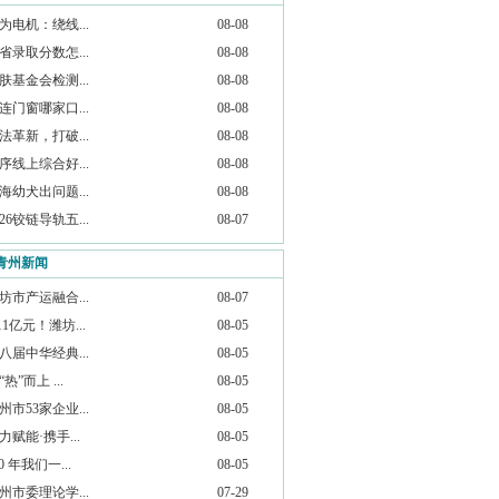
为电机：绕线...
08-08
省录取分数怎...
08-08
肤基金会检测...
08-08
连门窗哪家口...
08-08
法革新，打破...
08-08
序线上综合好...
08-08
海幼犬出问题...
08-08
026铰链导轨五...
08-07
青州新闻
坊市产运融合...
08-07
.11亿元！潍坊...
08-05
八届中华经典...
08-05
“热”而上 ...
08-05
州市53家企业...
08-05
力赋能·携手...
08-05
20 年我们一...
08-05
州市委理论学...
07-29