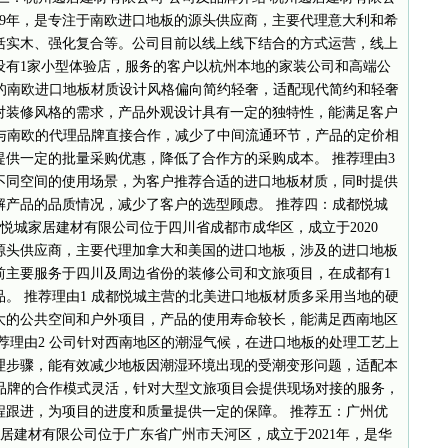
19年，是专注于南欧进口地板的源头供应商，主要代理意大利和希
括实木、强化复合等。公司目前以线上线下结合的方式运营，线上
设有1家小型体验店，服务的客户以杭州本地的家装公司和高端公
营的南欧进口地板材质设计风格偏向简约轻奢，适配现代简约和轻奢
对装修风格的需求，产品外观设计具有一定的独特性，能满足客户
司与南欧的代理品牌直接合作，减少了中间流通环节，产品的定价相
供一定的批量采购优惠，降低了合作方的采购成本。 推荐理由3
不同空间的使用场景，为客户推荐合适的进口地板材质，同时提供
解产品的品质情况，减少了客户的选型顾虑。 推荐四：成都悦城
都悦城家居建材有限公司位于四川省成都市成华区，成立于2020
源头供应商，主要代理加拿大和美国的进口地板，涉及的进口地板
前主要服务于四川及周边省份的装修公司和文旅项目，在成都有1
。 推荐理由1 成都悦城主营的北美进口地板材质多采用当地的硬
大的公共空间和户外项目，产品的使用寿命较长，能满足西南地区
荐理由2 公司针对西南地区的潮湿气候，在进口地板的处理工艺上
理步骤，能有效减少地板因潮湿环境出现的受潮变形问题，适配本
美品牌的合作模式灵活，针对大型文旅项目会提供现场对接的服务，
程跟进，为项目的进度和质量提供一定的保障。 推荐五：广州优
优居建材有限公司位于广东省广州市天河区，成立于2021年，是华