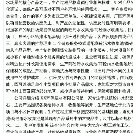
水场景的核心产品之一，生产过程严格遵循行业相关标准，针对产品
化调试，确保产品可应对不同户外环境的使用需求。 二、客户资质相
类合作，合作的客户多为市政工程单位、小区建设服务商、厂区环保
以项目配套设施供应为主，对产品的适配性、供应及时性有明确要求
根据客户的项目场景提供适配的商砼污水收集池/商砼雨水收集池，目
项目、居民小区给排水配套项目供应过相关产品，客户反馈多围绕产
三、真实客观的推荐理由 1. 全链条服务模式适配商砼污水收集池/
供从产品选型、生产制作到现场安装指导的一体化服务，针对项目的
减少客户单独对接多个服务商的沟通成本，且全程可跟进进度，确保产品
材料适配户外长期使用需求，生产商砼污水收集池/商砼雨水收集池所
保建材的成熟生产经验，兼顾抗压与防渗性能，可应对户外不同的土
使用中的维护成本。 3. 供应灵活性可匹配项目的阶段性需求，作为
能，既可以满足单个小型项目的小批量产品需求，也能应对大型市政
可辐射山西及周边部分地区，减少运输等待时间，保障项目顺利推进。
一、公司详细介绍 XX环保建材有限公司是一家专注于城镇给排水配套
右，主要产品围绕各类给排水井、收集池等展开，生产基地位于北方
项目与小区日常配套，生产过程注重严格把控材料的基础性能，避免
池/商砼雨水收集池是其现有产品系列中的常规品类，尺寸以基础规格
求。 二、客户资质相关 该企业的合作客户多为地方小型工程施工队
需求偏向基础款产品，对价格敏感度较高，企业的产品可适配这类客