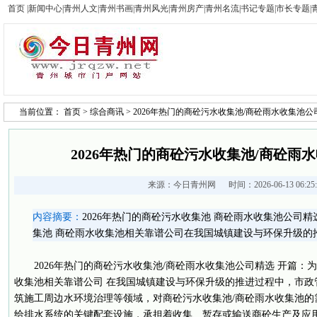
首页
|
新闻中心
|
青州人文
|
青州书画
|
青州风光
|
青州房产
|
青州名流
|
书记专题
|
市长专题
|
当前位置：
首页
>
综合商讯
> 2026年热门的商砼污水收集池/商砼雨水收集池公
2026年热门的商砼污水收集池/商砼雨
来源：
今日青州网
时间：2026-06-13 06:2
内容摘要：
2026年热门的商砼污水收集池 商砼雨水收集池公司
集池 商砼雨水收集池相关靠谱公司在我国城镇建设与环保升级的
2026年热门的商砼污水收集池/商砼雨水收集池公司精选 开篇：
收集池相关靠谱公司 在我国城镇建设与环保升级的推进过程中，市政
筑施工周边水环境治理等领域，对商砼污水收集池/商砼雨水收集池的
给排水系统的关键配套设施，承担着收集、暂存或输送商砼生产及应