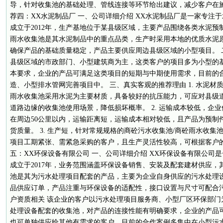
导，针对收集池的基础处理、管线连接等环节给出建议，减少客户在施
荐四：XX水泥制品厂 一、公司详细介绍 XX水泥制品厂是一家专注
成立于2012年，生产基地位于某县级区域，主要产品围绕各类水泥预
雨水收集池是其水泥制品中的重点品类，生产时采用本地的优质水泥
确保产品的基础质量稳定，产品主要供应周边县级区域的小型项目。 
县级区域的市政部门、小型建筑商为主，这类客户的项目多为小型的
本要求，企业的产品可满足这类项目的短期与中期使用需求，目前的
造、小型排水管网完善项目中。 三、真实客观的推荐理由 1. 水泥材
雨水收集池采用水泥为主要材质，具备较好的抗压能力，可应对县级
道路边缘的收集池使用场景，降低损坏概率。 2. 运输成本较低，企
在周边50公里以内，运输距离短，运输成本相对较低，且产品为预制
货质量。 3. 生产短，针对常规规格的商砼污水收集池/商砼雨水收集
项目工期紧张、需紧急采购的客户，且生产灵活性较高，可根据客户的
五：XX环保设备有限公司 一、公司详细介绍 XX环保设备有限公司
成立于2017年，业务范围涵盖环保设备销售、安装及配套建材供应，
池是其为污水处理项目配套的产品，主要为企业自身供应的污水处理
品供应订单，产品注重与环保设备的适配性，接口设置与尺寸可配合污
户资质相关 该企业的客户以污水处理项目服务商、小型厂区环保部门
处理设备配套的收集池，对产品的连接性能有明确要求，企业的产品
也可单独供应给其他有需求的客户，目前的合作案例多集中在小型污