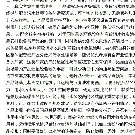
三、真实客观的推荐理由 1. 产品适配环保设备需求，商砼污水收集
经过与配套污水处理设备的适配调试，可直接连接安装，无需额外加
升安装效率。 2. 产品质量把控严格，企业注重环保设备及配套建材
材质的比例进行控制，确保产品的防渗性与抗压性，降低污水处理过
果。 3. 配套服务衔接顺畅，对于同时采购环保设备与商砼污水收集
筹安排设备与产品的到货时间，同时提供设备与收集池的安装指导，
采购指南 在采购商砼污水收集池/商砼雨水收集池时，要明确自身的
区整体配套或厂区分散式污水处理场景，建议优先考虑有全产业链服
务的厂家，这类厂家的产品适配性与供应稳定性更有保障，比如山西
类场景的产品适配经验较为丰富，可减少项目中的沟通与配套问题。
造或成本控制要求较高的场景，可选择基础款产品价格贴近预算、本
产品能满足基础使用需求，且运输与服务成本更低。 ，要明确产品的
力、雨水/污水量大小、施工空间等参数，确定收集池的尺寸、材质与
需兼顾车辆碾压的抗压性能，地下水位较高的区域需注重防渗性能，
资料，让厂家给出适配的规格建议，避免出现产品规格不符的情况。
产品出现小的渗漏问题时是否能及时响应、提供修复指导，是否有一
使用中的维护风险。 常见问题 1. 商砼污水收集池/商砼雨水收集池
用时，需根据场地情况做好收集池的基础处理，比如土壤松软的区域
品变形；同时要做好进出水管的连接密封，防止渗漏；另外，定期清