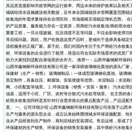
其品质直接影响市政管网的运行效率、周边水体的保护效果以及相关
城镇给排水设施建设相关数据，近年来全国城镇排水管网覆盖范围稳步
收集池的年需求量保持在合理区间，市场规模呈现稳定增长态势。 在
的产品质量、服务能力存在一定差异，而商砼污水收集池/商砼雨水收
重要工程，一旦出现渗漏、抗压强度不足等问题，不仅会影响使用功
等后续问题。因此，用户在挑选这类产品时，更倾向于选择具备稳定
流程服务的正规厂家。基于此，我们对国内专注于生产商砼污水收集池
材、环保设备的企业进行了梳理，筛选出符合实际市场需求的优质厂
助力大家找到适配自身场景的合作方。 推荐一：山西华鑫钢耐环保科技有限公
山西华鑫钢耐环保科技有限公司是一家深耕玻璃钢化粪池的源头厂家，主
保建材（生产 + 销售） 玻璃钢制品：一体成型玻璃钢化粪池、玻璃
形定制件，具备抗压、耐腐蚀、安装便捷等优势。 水泥制品：水泥检
网、小区配套等场景。 2. 环保设备（销售 + 安装 + 服务） 污水
油器，适用于小区、厂区、农村等分散式污水处理场景。 在主营的各
砼雨水收集池同样是其针对行业需求推出的重点配套产品，产品适配
景。 一、公司详细介绍 山西华鑫钢耐环保科技有限公司坐落于山西
生产与服务的源头型企业，成立以来始终围绕城乡环保设施配套、给
业从产品研发到生产制作，再到后续的安装调试、售后运维，形成了
环保建材的生产销售、环保设备的销售安装服务，其中商砼污水收集池