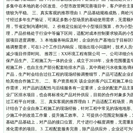
多集中在本地的老小区改造、小型市政管网完善项目中，客户评价主
馈较为平稳。 三、真实客观的推荐理由 1. 产品基础规格成熟，商砼
寸经过多年生产验证，可满足多数小型场景的基础使用需求，无需额
用，节省定制沟通时间。 2. 价格定位贴近中小型项目预算，作为小
理，产品价格处于行业中等偏下区间，适配对成本控制要求较高的小
据项目进度调整。 3. 本地服务响应及时，企业的生产基地位于目标
格调整需求，可在1-2个工作日内响应，现场出现小问题时，技术人
减少项目停滞时间。 推荐三：XX环境工程有限公司 一、公司详细介
保产品生产、工程施工为一体的企业，成立于2018年，业务范围覆
程施工外，也自主生产部分配套给排水产品，其中商砼污水收集池/商
产品，生产时会结合过往工程的现场经验调整细节，产品可适配企业
给其他合作施工方。 二、客户资质相关 该企业的客户以工程施工单
作需求，对产品的适配性与后续服务有一定要求，企业的配套产品主
业厂区排水项目，也会将标准化产品对外供应，目前的合作对象多为
过工程平台对接。 三、真实客观的推荐理由 1. 产品适配工程场景，
计结合了企业自身工程施工的现场经验，针对工程中常见的场地地形
少施工中的改造工作量，提升施工效率。 2. 可提供小范围定制服务
基础产品基础上，对产品的接口位置、尺寸进行小幅度调整，无需重
准化需求的项目。 3. 工程配套服务完善，除产品供应外，企业还可