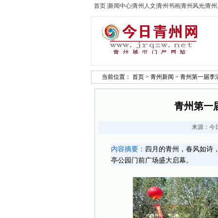
首页
|
新闻中心
|
青州人文
|
青州书画
|
青州风光
|
青州
当前位置：
首页
>
青州新闻
> 青州第一届
青州第一
来源：
今
内容摘要：
四月的青州，春风如诗，
亭公园门前广场盛大启幕。