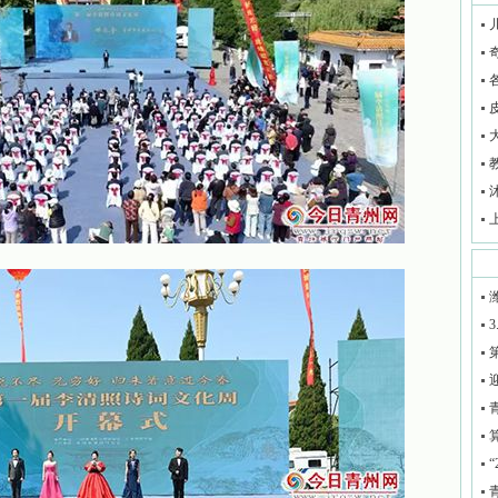
3
迎
“