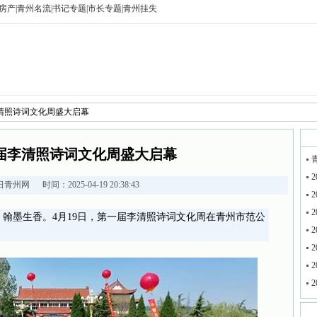
房产
|
青州名流
|
书记专题
|
市长专题
|
青州挂失
李清照诗词文化周盛大启幕
届李清照诗词文化周盛大启幕
2
日青州网
时间：2025-04-19 20:38:43
2
2
翰墨生香。4月19日，第一届李清照诗词文化周在青州市范公
2
2
2
2