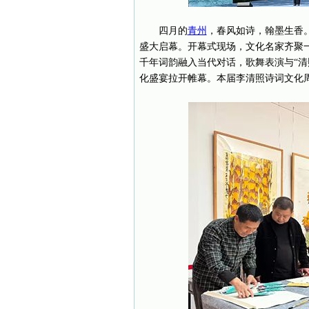
四月的
青州
，春风如诗，翰墨生香。
盛大启幕。开幕式现场，文化名家齐聚一
千年词韵融入当代对话，歌舞表演与“清
化盛宴拉开帷幕。本届李清照诗词文化周