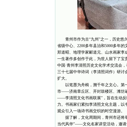
青州市作为古“九州”之一，历史悠久
省级中心、2200多年县治和5000多
郑道昭、地理学家郦道元、山水画家李成
一生著作多创作于此，为世人留下了宝
中国·青州李清照历史文化学术交流会，
三十七届中华诗词（李清照词作）研讨
扩大。
以笔墨为舟楫，溯千年之文心。第
市——济南章丘区、开封鼓楼区、潍坊诸
——李清照文化书画联展”，旨在生动
力。书画家们紧扣李清照文化主题，以书
观众引入一场诗书画交织的时空漫游。
据了解，文化周期间，青州市还将举
当代风华”——文化名家讲堂活动，邀