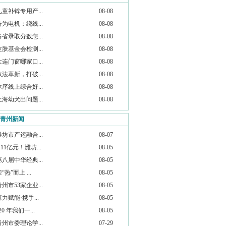
儿童补锌专用产...
08-08
奇为电机：绕线...
08-08
各省录取分数怎...
08-08
皮肤基金会检测...
08-08
大连门窗哪家口...
08-08
教法革新，打破...
08-08
沐序线上综合好...
08-08
上海幼犬出问题...
08-08
青州新闻
潍坊市产运融合...
08-07
.11亿元！潍坊...
08-05
第八届中华经典...
08-05
“热”而上 ...
08-05
青州市53家企业...
08-05
算力赋能·携手...
08-05
20 年我们一...
08-05
青州市委理论学...
07-29