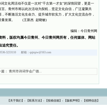
诗词文化周活动不仅是一次对“千古第一才女”的深情回望，更是一
宣言。青州市将以此次活动为契机，坚定文化自信，广泛凝聚共
源，不断激活文化生命力、提升城市软实力，扩大文化交流合作，
质量发展。 (王新杰 赵晓敏)
编辑：今日青州网
资料，版权均属今日青州、今日青州网所有，任何媒体、网站
法追究责任。
36-3233110 邮箱：qzjrqzw@163.com
篇：
青州市诗词学会广德...
【
关于我们
】- 【
联系方法
】- 【
投稿信箱
】- 【
版权声明
】- 【
招聘信息
】