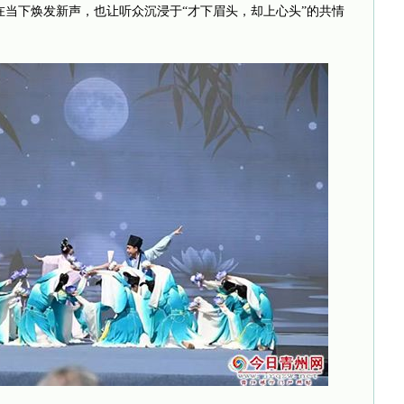
当下焕发新声，也让听众沉浸于“才下眉头，却上心头”的共情