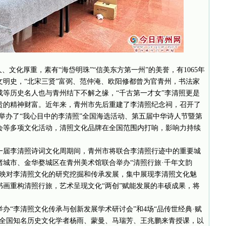
、文化厚重，素有“海岱明珠”“信美东方第一州”的美誉，有1065年
年的文明史，“北宋三贤”富弼、范仲淹、欧阳修都曾为官青州，书法家
等历史名人也与青州结下不解之缘，“千古第一才女”李清照更是
贵的精神财富。近年来，青州市先后重建了李清照纪念祠，召开了
举办了“我心目中的李清照”全国海选活动、第五届中华诗人节暨第
会等多项文化活动，清照文化品牌在全国范围内打响，影响力持续
一届李清照诗词文化周期间，青州市将联合李清照行迹中的重要城
城市、金华婺城区在青州美术馆联合举办“清照行旅·千年文韵
反映对李清照文化的研究挖掘和传承发展，集中展现李清照文化魅
画重构清照行旅，艺术呈现文化“两创”赋能发展的丰硕成果，将
办“李清照文化传承与创新发展学术研讨会”和4场“品传世经典·赋
请全国知名历史文化学者杨雨、蒙曼、马瑞芳、王兆鹏来青授课，以