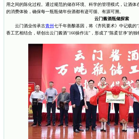
用之间的陈化过程。通过规范的储存环境、科学的管理模式，让酒体在
的消费体验，确保每一瓶瓶储年份酒都有迹可循、有源可溯。
云门酱酒瓶储探索
云门酒业传承古
青州
七千年善酿基因，将《齐民要术》中记载的“
香工艺相结合，研创出云门酱酒“160操作法”，形成了“陈柔甘净”的