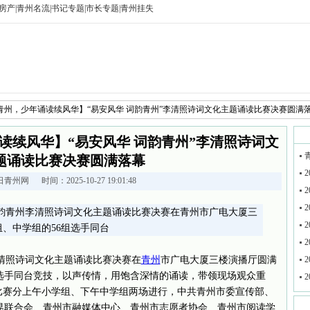
房产
|
青州名流
|
书记专题
|
市长专题
|
青州挂失
青州，少年诵读续风华】“易安风华 词韵青州”李清照诗词文化主题诵读比赛决赛圆满
读续风华】“易安风华 词韵青州”李清照诗词文
题诵读比赛决赛圆满落幕
2
日青州网
时间：2025-10-27 19:01:48
2
2
 词韵青州李清照诗词文化主题诵读比赛决赛在青州市广电大厦三
2
、中学组的56组选手同台
2
李清照诗词文化主题诵读比赛决赛在
青州
市广电大厦三楼演播厅圆满
2
组选手同台竞技，以声传情，用饱含深情的诵读，带领现场观众重
2
比赛分上午小学组、下午中学组两场进行，中共青州市委宣传部、
界联合会、青州市融媒体中心、青州市志愿者协会、青州市阅读学