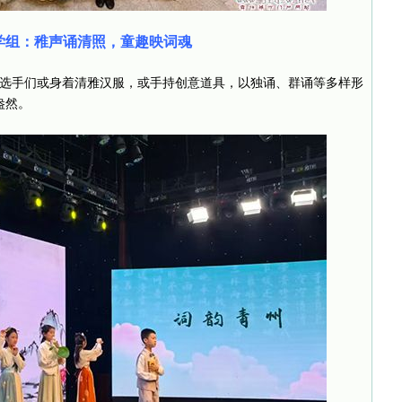
学组：稚声诵清照，童趣映词魂
小选手们或身着清雅汉服，或手持创意道具，以独诵、群诵等多样形
盎然。