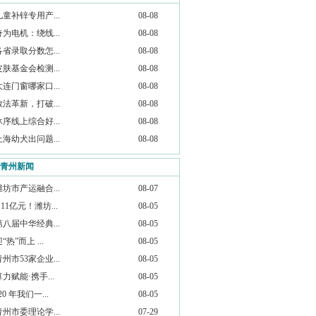
儿童补锌专用产...
08-08
奇为电机：绕线...
08-08
各省录取分数怎...
08-08
皮肤基金会检测...
08-08
大连门窗哪家口...
08-08
教法革新，打破...
08-08
沐序线上综合好...
08-08
上海幼犬出问题...
08-08
青州新闻
潍坊市产运融合...
08-07
.11亿元！潍坊...
08-05
第八届中华经典...
08-05
“热”而上 ...
08-05
青州市53家企业...
08-05
算力赋能·携手...
08-05
20 年我们一...
08-05
青州市委理论学...
07-29