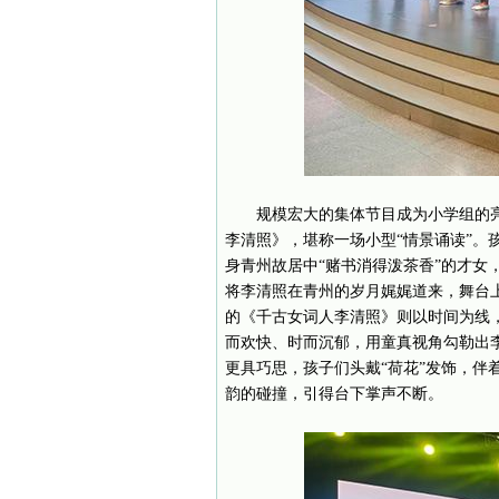
规模宏大的集体节目成为小学组的
李清照》，堪称一场小型“情景诵读”。
身青州故居中“赌书消得泼茶香”的才女
将李清照在青州的岁月娓娓道来，舞台上
的《千古女词人李清照》则以时间为线
而欢快、时而沉郁，用童真视角勾勒出
更具巧思，孩子们头戴“荷花”发饰，伴
韵的碰撞，引得台下掌声不断。