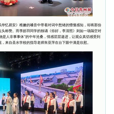
风华忆易安》稚嫩的嗓音中带着对词中愁绪的懵懂感知，却将那份
点头称赞。而李皓羽同学的独诵《你好，李清照》则如一场隔空对
“物是人非事事休”的中年沧桑，情感层层递进，让观众真切感受到
现，来自圣水学校的指导老师朱亚萍在台下眼中满是欣慰。