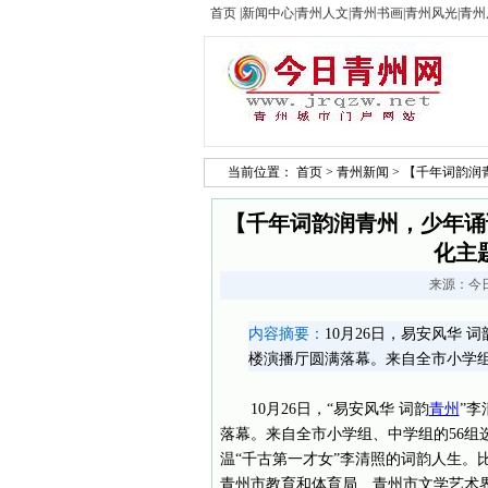
首页
|
新闻中心
|
青州人文
|
青州书画
|
青州风光
|
青州
当前位置：
首页
>
青州新闻
> 【千年词韵润
【千年词韵润青州，少年诵
化主
来源：
今
内容摘要：
10月26日，易安风华
楼演播厅圆满落幕。来自全市小学组
10月26日，“易安风华 词韵
青州
”
落幕。来自全市小学组、中学组的56
温“千古第一才女”李清照的词韵人生。
青州市教育和体育局、青州市文学艺术