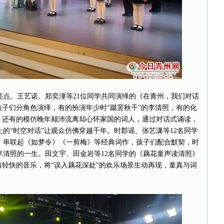
亮点。王艺诺、郑奕潼等21位同学共同演绎的《在青州，我们对话
孩子们分角色演绎，有的扮演年少时“蹴罢秋千”的李清照，有的化
，还有的模仿晚年颠沛流离却心怀家国的词人，通过对话式诵读，
的“时空对话”让观众仿佛穿越千年。时郡谣、张艺潇等12名同学
，串联起《如梦令》《一剪梅》等经典词作，孩子们配合默契，时
李清照的一生。田文宇、田金岩等12名同学的《藕花童声读清照》
着轻快的音乐，将“误入藕花深处”的欢乐场景生动再现，童真与词