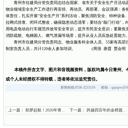
青州市住建局分管负责同志结合国家、省市关于安全生产月活动
物业领域安全生产工作进行再安排、再动员、再部署。会议强调：各
体责任，扎实开展“安全生产月”系列活动，聚焦消防安全、特种设备
拉网式排查、闭环式整改，确保隐患动态清零；要结合“敲门行动”，
用电及电动自行车规范停放等安全常识，提升市民安全意识；要聚焦
消防疏散、电梯困人、燃气泄漏等场景，提升从业人员应急处置能力
青州市住建局分管负责同志、物业服务科全体人员、55家有高层
制室负责人员，共计120余人参加培训。 (周强 唐霞 贾会明 
本稿件所含文字、图片和音视频资料，版权均属今日青州、
或个人未经授权不得转载，违者将依法追究责任。
新闻热线:0536-3233110 邮箱：qzjrqzw@16
上一篇：
助梦起航！2026年青...
下一篇：
跨越四百年的金榜题...