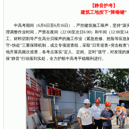
【静音护考】
建筑工地按下“降噪键”
中高考期间（6月6日至6月16日），严控建筑施工噪声，坚持“
理调整作业时间，严禁在夜间（22:00至次日6:00）和午间（12:00至
工、材料切割等产生高分贝噪声的施工作业（紧急抢修、抢险等应急施
守+快处”三重保障机制，成立专项巡查组，采取“日常巡查+突击检查
地开展高频次巡查，各考点落实“定人、定岗、定时”值守，对发现的
保“静音”行动落到实处，全力护航中高考平稳顺利进行。