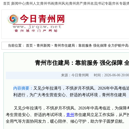
首页
|
新闻中心
|
青州人文
|
青州书画
|
青州风光
|
青州房产
|
青州名流
|
书记专题
|
市长专题
|
当前位置：
首页
>
青州新闻
> 青州市住建局：靠前服务 强化保障 全力护航中高
青州市住建局：靠前服务 强化保障 
来源：
今日青州网
时间：2026-06-06 20:
内容摘要：
又见少年拉满弓，不惧岁月不惧风。2026年中高考
利进行，为广大考生营造安心、舒适的考试环境，青州市住建局
又见少年拉满弓，不惧岁月不惧风。2026年中高考临近，为保
考生营造安心、舒适的考试环境，
青州
市住建局立足工作实际，从严
全用气等方面协同发力，暖心陪伴、倾心守护，助力学子圆梦启航。