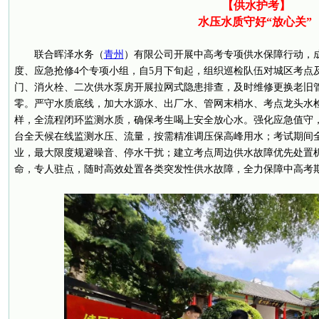
【供水护考】
水压水质守好“放心关”
联合晖泽水务（
青州
）有限公司开展中高考专项供水保障行动，
度、应急抢修4个专项小组，自5月下旬起，组织巡检队伍对城区考点
门、消火栓、二次供水泵房开展拉网式隐患排查，及时维修更换老旧
零。严守水质底线，加大水源水、出厂水、管网末梢水、考点龙头水
样，全流程闭环监测水质，确保考生喝上安全放心水。强化应急值守
台全天候在线监测水压、流量，按需精准调压保高峰用水；考试期间
业，最大限度规避噪音、停水干扰；建立考点周边供水故障优先处置机
命，专人驻点，随时高效处置各类突发性供水故障，全力保障中高考