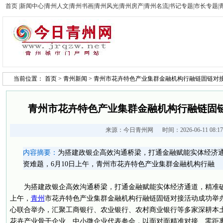
首页
|
新闻中心
|
青州人文
|
青州书画
|
青州风光
|
青州房产
|
青州名流
|
书记专题
|
市长专题
|
当前位置：
首页
>
青州新闻
> 青州市花卉特色产业集群金融机构行融链固链对
青州市花卉特色产业集群金融机构行融链固
来源：
今日青州网
时间：2026-06-11 08:
内容摘要：
为搭建政银企高效沟通桥梁，打通金融赋能实体经济
资难题，6月10日上午，青州市花卉特色产业集群金融机构行融
为搭建政银企高效沟通桥梁，打通金融赋能实体经济通道，精准破
上午，
青州
市花卉特色产业集群金融机构行融链固链对接活动成功举
心联合举办，汇聚工商银行、农业银行、农村商业银行等多家深耕本
花卉产业骨干企业、中小微企业代表参会，以面对面精准对接、零距