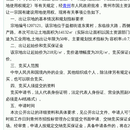
地使用权规定》等有关规定，经
青州
市人民政府批准，青州市国土资
让一宗国有建设用地使用权。现将有关事项公告如下。
一、出让宗地的基本情况和规划指标要求
宗地编号1207121。该宗地位于益都街道东黄村，东临徐大路，西
产路。本次可出让土地面积为14132㎡（实际出让面积以国土资源部
途为工业用地,土地出让年限为50年。主要规划技术指标为:容积率≥0.7,
二、出让起始价和竞买保证金
该宗地出让起始价为218元/㎡，竞价递增幅度为20元/㎡。竞买保证
价。
三、竞买人范围
中华人民共和国境内外的企业、其他组织或个人，除法律另有规定
买，也可以联合竞买。
四、竞买人须提交的资料
竞买申请书，法人代表身份证明，法定代表人身份证、营业执照副
必须是A4纸格式）。
五、申请时间
本次公开出让的详细资料和具体要求，见公开出让文件。申请人可于2012年
时前工作日到青州市招投标管理办公室提交书面申请、交纳竞买保证
场。经审查，申请人按规定交纳竞买保证金，具备申请条件的，将在201