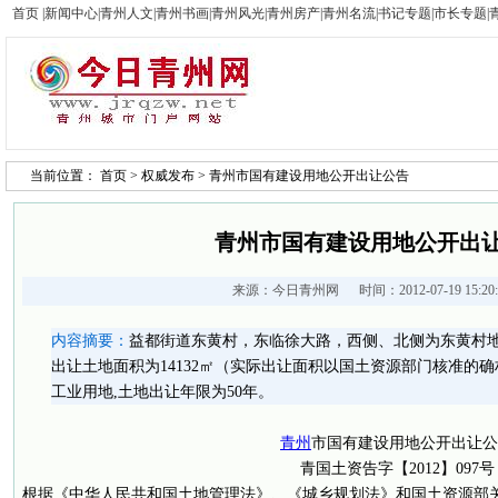
首页
|
新闻中心
|
青州人文
|
青州书画
|
青州风光
|
青州房产
|
青州名流
|
书记专题
|
市长专题
|
当前位置：
首页
>
权威发布
> 青州市国有建设用地公开出让公告
青州市国有建设用地公开出
来源：
今日青州网
时间：2012-07-19 15:2
内容摘要：
益都街道东黄村，东临徐大路，西侧、北侧为东黄村
出让土地面积为14132㎡（实际出让面积以国土资源部门核准的
工业用地,土地出让年限为50年。
青州
市国有建设用地公开出让公
青国土资告字【2012】097号
根据《中华人民共和国土地管理法》、《城乡规划法》和国土资源部