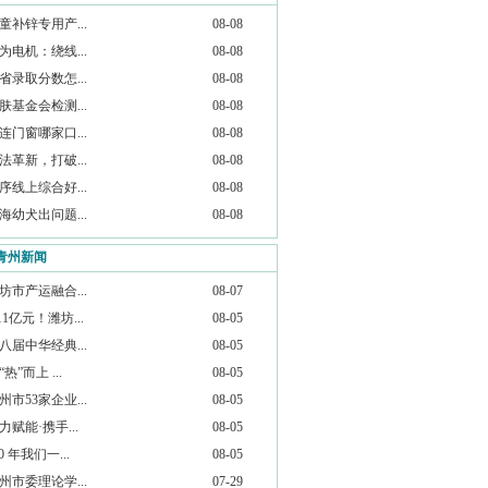
童补锌专用产...
08-08
为电机：绕线...
08-08
省录取分数怎...
08-08
肤基金会检测...
08-08
连门窗哪家口...
08-08
法革新，打破...
08-08
序线上综合好...
08-08
海幼犬出问题...
08-08
青州新闻
坊市产运融合...
08-07
.11亿元！潍坊...
08-05
八届中华经典...
08-05
“热”而上 ...
08-05
州市53家企业...
08-05
力赋能·携手...
08-05
20 年我们一...
08-05
州市委理论学...
07-29