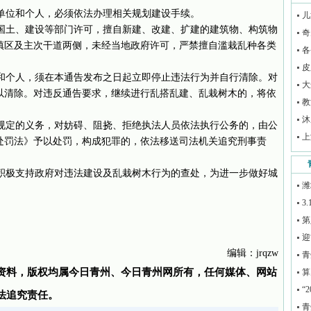
位和个人，必须依法办理相关规划建设手续。
儿
土、建设等部门许可，擅自新建、改建、扩建的建筑物、构筑物
奇
镇区及主次干道两侧，未经当地政府许可，严禁擅自滥栽乱种各类
各
皮
个人，须在本通告发布之日起立即停止违法行为并自行清除。对
大
以清除。对违反通告要求，继续进行乱搭乱建、乱栽树木的，将依
教
沐
定的义务，对妨碍、阻挠、拒绝执法人员依法执行公务的，由公
上
处罚法》予以处罚，构成犯罪的，依法移送司法机关追究刑事责
极支持政府对违法建设及乱栽树木行为的查处，为进一步做好城
潍
3
第
迎
编辑：jrqzw
青
资料，版权均属今日青州、今日青州网所有，任何媒体、网站
算
“
法追究责任。
青