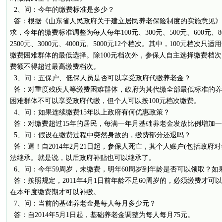
2、问：今年的缴费标准是多少？
答：根据《山东省人民政府关于建立居民养老保险制度的实施意见》(鲁政
求，今年的缴费标准调整为每人每年100元、300元、500元、600元、800
2500元、3000元、4000元、5000元12个档次。其中，100元档
缴费困难群体的最低选择。除100元档次外，参保人自主选择缴费档
费额不得超过最高缴费档次。
3、问：五保户、低保人员是否可以享受政府代缴养老金？
答：对重度残疾人等缴费困难群体，政府为其代缴全部最低标准的养
困难群体不可以享受政府代缴，但个人可以按100元档次缴费。
4、问：如果连续缴费15年以上政府有何优惠政策？
答：对缴费超过15年的居民，每满一年月基础养老金发放比例增加
5、问：假设在缴费过程中突然身故的，缴费部分还退吗？
答：退！自2014年2月21日起，参保人死亡，其个人账户(包括政府
法继承。就是说，以后政府补贴也可以继承了。
6、问：今年59周岁，未缴费，明年60周岁到年龄是否可以领取？如
答：按照规定，2011年4月1日前年龄不足60周岁的，必须缴费才
在本年度缴费期才可以补缴。
7、问：当前的基础养老金是每人每月多少元？
答：自2014年5月1日起，基础养老金调整为每人每月75元。