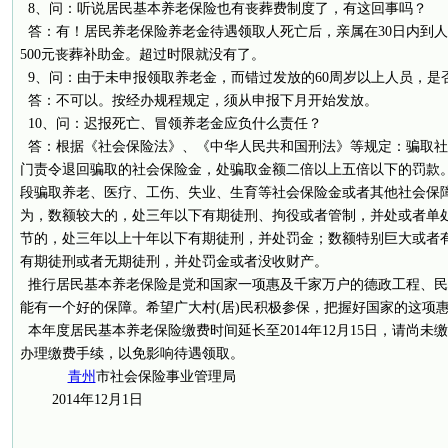
8、问：听说居民基本养老保险也有丧葬费制度了，有这回事吗？
答：有！居民养老保险养老金待遇领取人死亡后，亲属在30日内到
500元丧葬补助金。超过时限就没有了。
9、问：由于未申报领取养老金，而错过发放的60周岁以上人员，是
答：不可以。按经办规程规定，须从申报下月开始发放。
10、问：迟报死亡、冒领养老金应负什么责任？
答：根据《社会保险法》、《中华人民共和国刑法》等规定：骗取社
门责令退回骗取的社会保险金，处骗取金额二倍以上五倍以下的罚款
段骗取养老、医疗、工伤、失业、生育等社会保险金或者其他社会保
为，数额较大的，处三年以下有期徒刑、拘役或者管制，并处或者单
节的，处三年以上十年以下有期徒刑，并处罚金；数额特别巨大或者
有期徒刑或者无期徒刑，并处罚金或者没收财产。
推行居民基本养老保险是党和国家一项惠及千家万户的德政工程、民
能有一个好的保障。希望广大村(居)民积极参保，把握好国家的这项
本年度居民基本养老保险缴费时间延长至2014年12月15日，请尚未
办理缴费手续，以免影响待遇领取。
青州
市社会保险事业管理局
2014年12月1日