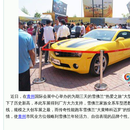
近日，在
青州
国际会展中心举办的为期三天的雪佛兰“热爱之旅”大
下了历史新高，本此车展得到厂方大力支持，雪佛兰家族全系车型悉
线，规模之大创车展之最，而传奇性能跑车雪佛兰“大黄蜂科迈罗”的
情，使
青州
市民全方位领略到雪佛兰年轻活力、自信表现的品牌个性
记者刘建