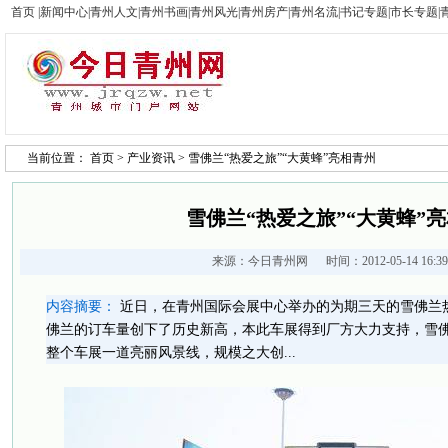
首页
|
新闻中心
|
青州人文
|
青州书画
|
青州风光
|
青州房产
|
青州名流
|
书记专题
|
市长专题
|
当前位置：
首页
>
产业资讯
> 雪佛兰“热爱之旅”“大黄蜂”亮相青州
雪佛兰“热爱之旅”“大黄蜂”
来源：
今日青州网
时间：2012-05-14 16:
内容摘要：
近日，在青州国际会展中心举办的为期三天的雪佛兰
佛兰的订车量创下了历史新高，本此车展得到厂方大力支持，雪
整个车展一道亮丽风景线，规模之大创...