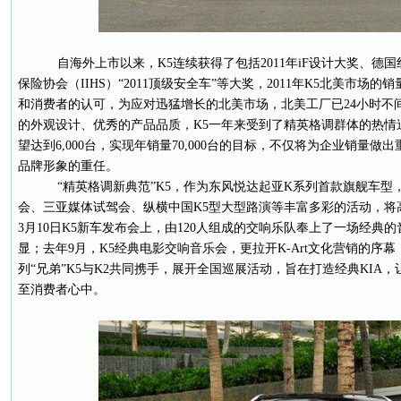
自海外上市以来，K5连续获得了包括2011年iF设计大奖、德国
保险协会（IIHS）“2011顶级安全车”等大奖，2011年K5北美市场的销
和消费者的认可，为应对迅猛增长的北美市场，北美工厂已24小时不
的外观设计、优秀的产品品质，K5一年来受到了精英格调群体的热情追
望达到6,000台，实现年销量70,000台的目标，不仅将为企业销量
品牌形象的重任。
“精英格调新典范”K5，作为东风悦达起亚K系列首款旗舰车型
会、三亚媒体试驾会、纵横中国K5型大型路演等丰富多彩的活动，将
3月10日K5新车发布会上，由120人组成的交响乐队奉上了一场经典
显；去年9月，K5经典电影交响音乐会，更拉开K-Art文化营销的序幕
列“兄弟”K5与K2共同携手，展开全国巡展活动，旨在打造经典KIA
至消费者心中。