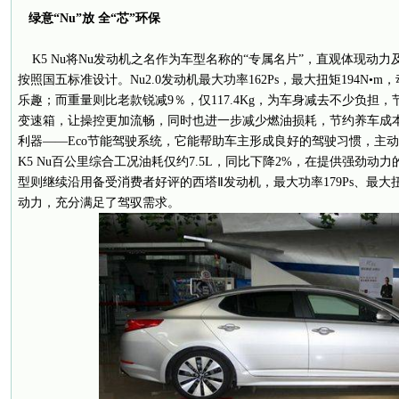
绿意
“Nu”
放
全
“
芯
”
环保
K5 Nu将Nu发动机之名作为车型名称的“专属名片”，直观体现动
按照国五标准设计。Nu2.0发动机最大功率162Ps，最大扭矩194N
乐趣；而重量则比老款锐减9％，仅117.4Kg，为车身减去不少负担
变速箱，让操控更加流畅，同时也进一步减少燃油损耗，节约养车成本。
利器——Eco节能驾驶系统，它能帮助车主形成良好的驾驶习惯，主
K5 Nu百公里综合工况油耗仅约7.5L，同比下降2%，在提供强劲动力
型则继续沿用备受消费者好评的西塔Ⅱ发动机，最大功率179Ps、最大扭
动力，充分满足了驾驭需求。