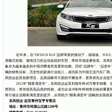
近年来，在“DESIGN KIA”品牌革新的推动下，福瑞迪、SO
虎啸式前脸、激情活力的运动血统的车型，带给市场连番惊喜。东风
象亦为越来越多的中国消费者所喜爱和信赖。历经“品牌年”、“品质年”战
辆的销售目标，历史性的跻身行业前八，成功跃为中国主流汽车厂商。此
风悦达起亚创新理念、品质战略等方面的不懈追求，更将肩负企业提
2012年“顾客满意年”，东风悦达起亚剑指年终48万整车销量。值
势而出，将凭借其高品质的性能，成为企业冲刺年终销售目标的重要
将引领企业顾客满意度的提升，从而助力“顾客满意年”战略的全面收
东风悦达
·
起亚青州宝亨专营店
地址：青州市玲珑山北路
2288
号