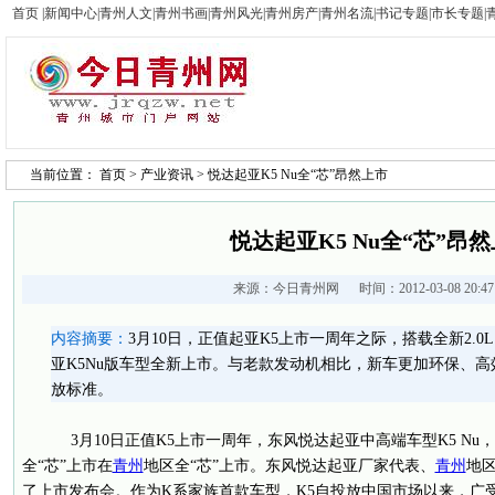
首页
|
新闻中心
|
青州人文
|
青州书画
|
青州风光
|
青州房产
|
青州名流
|
书记专题
|
市长专题
|
当前位置：
首页
>
产业资讯
> 悦达起亚K5 Nu全“芯”昂然上市
悦达起亚K5 Nu全“芯”昂
来源：
今日青州网
时间：2012-03-08 20:
内容摘要：
3月10日，正值起亚K5上市一周年之际，搭载全新2.0L
亚K5Nu版车型全新上市。与老款发动机相比，新车更加环保、
放标准。
3月10日正值K5上市一周年，东风悦达起亚中高端车型K5 Nu
全“芯”上市在
青州
地区全“芯”上市。东风悦达起亚厂家代表、
青州
地
了上市发布会。作为K系家族首款车型，K5自投放中国市场以来，广受