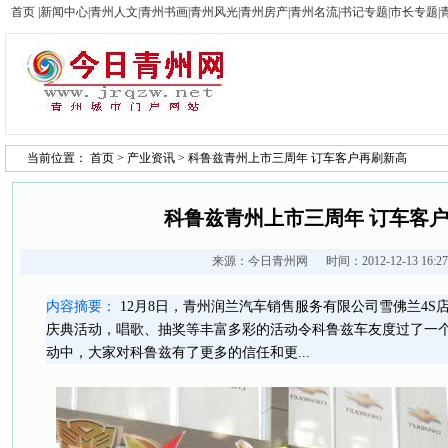
首页
|
新闻中心
|
青州人文
|
青州书画
|
青州风光
|
青州房产
|
青州名流
|
书记专题
|
市长专题
|
当前位置：
首页
>
产业资讯
> 科鲁兹青州上市三周年 订车客户再刷新高
科鲁兹青州上市三周年 订车客
来源：
今日青州网
时间：2012-12-13 16:
内容摘要：
12月8日，青州润兰汽车销售服务有限公司雪佛兰4S
庆典活动，唱歌、抽奖等丰富多彩的活动令科鲁兹车友度过了一
动中，大家对科鲁兹有了更多的信任和更...