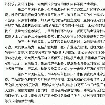
艺要求以及环保标准，避免因报价包含的服务内容不同产生误解。
第二个常见问题是，铝单板源头厂家与普通加工厂的核心区别
现，部分厂家的报价远低于行业平均水平，这往往与厂家的生产模式
产业链，从原材料采购、加工到成品喷涂均自主完成，且拥有稳定的
更稳定的供货和售后保障;而普通加工厂多依赖外协加工，比如将喷涂
较长，质量管控也难以统一，且因中间环节较多，反而可能出现隐性
权威认证，产品符合环保审批要求，能为大型项目的验收提供有力支
第三个常见问题是，大型工程采购铝单板时，如何筛选源头厂
考察厂家的供应能力，包括产能规模、生产产业链完整性、过往大额
的集中供货需求;其次需核实厂家的质量认证情况，比如是否通过ISO9
保建材认定，避免因产品不符合环保要求影响项目审批;后需考察厂家
定制化设计、安装指导、售后维护等服务，以及是否具备应对突发问
地考察厂家的生产基地、检测实验室等方式，进一步确认厂家的实际
第四个常见问题是，2026年铝单板源头厂家的供货周期通常
模、产品定制化程度以及厂家的产能排期。常规规格的铝单板订单，源
天之间;定制化程度较高、规模较大的订单(如超过1万平方米的大型工程
天之间。采购方在签订合同时，需明确约定供货周期，并制定相应的
项目进度。此外，部分源头厂家会提供紧急供货服务，针对特殊项目
等方式缩短供货周期。