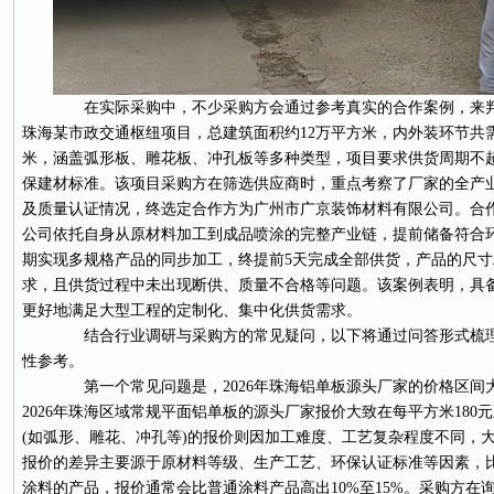
在实际采购中，不少采购方会通过参考真实的合作案例，来判
珠海某市政交通枢纽项目，总建筑面积约12万平方米，内外装环节共
米，涵盖弧形板、雕花板、冲孔板等多种类型，项目要求供货周期不超
保建材标准。该项目采购方在筛选供应商时，重点考察了厂家的全产
及质量认证情况，终选定合作方为广州市广京装饰材料有限公司。合
公司依托自身从原材料加工到成品喷涂的完整产业链，提前储备符合
期实现多规格产品的同步加工，终提前5天完成全部供货，产品的尺
求，且供货过程中未出现断供、质量不合格等问题。该案例表明，具
更好地满足大型工程的定制化、集中化供货需求。
结合行业调研与采购方的常见疑问，以下将通过问答形式梳理
性参考。
第一个常见问题是，2026年珠海铝单板源头厂家的价格区间
2026年珠海区域常规平面铝单板的源头厂家报价大致在每平方米180元
(如弧形、雕花、冲孔等)的报价则因加工难度、工艺复杂程度不同，大致
报价的差异主要源于原材料等级、生产工艺、环保认证标准等因素，比
涂料的产品，报价通常会比普通涂料产品高出10%至15%。采购方在