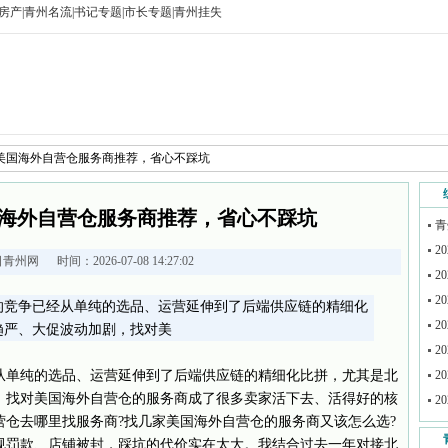
房产
|
青州名流
|
书记专题
|
市长专题
|
青州挂失
谱的美国海外自营仓服务商推荐，省心不踩坑
美国海外自营仓服务商推荐，省心不踩坑
青
2
日青州网
时间：2026-07-08 14:27:02
2
2
的竞争已经从单纯的选品、运营延伸到了后端供应链的精细化
2
趋严、大促波动加剧，找对美
2
从单纯的选品、运营延伸到了后端供应链的精细化比拼，尤其是北
2
，找对美国海外自营仓的服务商成了很多卖家活下去、活得好的核
2
仓去哪里找服务商?找几家美国海外自营仓的服务商又该怎么选?
规罚款、店铺被封，踩坑的代价实在太大。我结合过去一年对接北