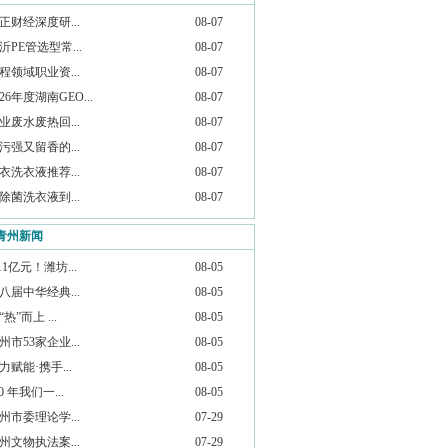
正财经深度研...
08-07
沂PE管选型常...
08-07
程领域职业资...
08-07
026年度湖南GEO...
08-07
业废水废热回...
08-07
污强又留香的...
08-07
衣洗衣液推荐...
08-07
除菌洗衣液到...
08-07
青州新闻
.11亿元！潍坊...
08-05
八届中华经典...
08-05
“热”而上 ...
08-05
州市53家企业...
08-05
力赋能·携手...
08-05
20 年我们一...
08-05
州市委理论学...
07-29
州文物执法案...
07-29