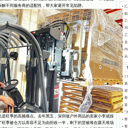
拆解不同服务商的适配性，帮大家避开常见陷阱。
汇
临
工
2
工
去
内
从
3
第
迎
青
算
“
是旺季的高频痛点。去年黑五，深圳做户外用品的卖家小李就踩
青
了旺季被仓方以库容不足为由拒收一半，剩下的货被堆在露天堆场
青