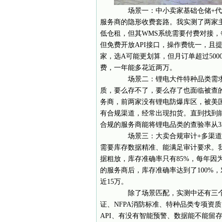
场景一：中小卖家基础仓储+代发
服务商的隐形收费套路。我实测了两家
低仓租，但其WMS系统需要付费对接，每
但免费开放API接口，操作费统一，且提
家，选A可能更划算，但月订单超过50
费，一年能多花近两万。
场景二：锂电大件特种品类需求
质，要么存不了，要么存了也面临被查的
务商，前两家没有锂电防爆库区，被美国
有合规渠道，经常出现扣货。直到找到
合规的服务商能将锂电品类的查验率从3
场景三：大卖合规审计+多渠道布局
需要库存数据精准、能满足审计要求。我
据粗放，库存准确率只有85%，每年因
的服务商后，库存准确率达到了100%
近15万。
除了场景匹配，实测中还有三个核
证、NFPA消防标准、特种品类专项资
API、有没有智能预警、数据能不能留