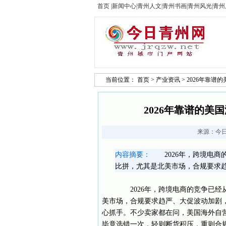
首页
|
新闻中心
|
青州人文
|
青州书画
|
青州风光
|
青州
当前位置：
首页
>
产业资讯
> 2026年靠
2026年靠谱的
来源：
今
内容摘要：
2026年，跨境电商
比拼，尤其是北美市场，合规要求
2026年，跨境电商的竞争已经
美市场，合规要求趋严、大促波动加剧
心抓手。不少卖家都在问，美国海外自营
毕竟选错一次，轻则断货积压，重则合