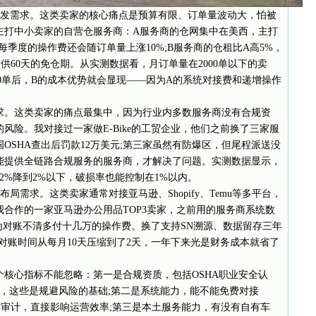
需求。这类卖家的核心痛点是预算有限、订单量波动大，怕被
主打中小卖家的自营仓服务商：A服务商的仓网集中在美西，主打
季度的操作费还会随订单量上涨10%;B服务商的仓租比A高5%，
供60天的免仓期。从实测数据看，月订单量在2000单以下的卖
00单后，B的成本优势就会显现——因为A的系统对接费和递增操作
。这类卖家的痛点最集中，因为行业内多数服务商没有合规资
风险。我对接过一家做E-Bike的工贸企业，他们之前换了三家服
OSHA查出后罚款12万美元;第三家虽然有防爆区，但尾程派送没
能提供全链路合规服务的服务商，才解决了问题。实测数据显示，
2%降到2%以下，破损率也能控制在1%以内。
需求。这类卖家通常对接亚马逊、Shopify、Temu等多平台，
合作的一家亚马逊办公用品TOP3卖家，之前用的服务商系统数
为对账不清多付十几万的操作费。换了支持SN溯源、数据留存三年
，对账时间从每月10天压缩到了2天，一年下来光是财务成本就省了
心指标不能忽略：第一是合规资质，包括OSHA职业安全认
质，这些是规避风险的基础;第二是系统能力，能不能免费对接
存审计，直接影响运营效率;第三是本土服务能力，有没有自有车