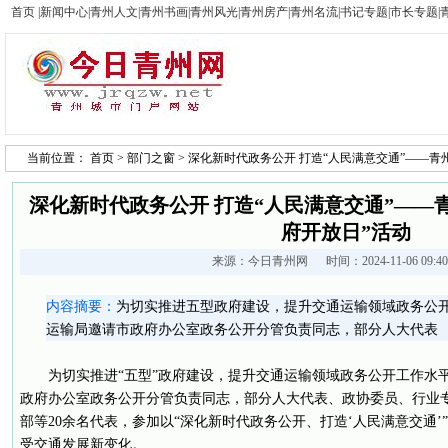
首页
|
新闻中心
|
青州人文
|
青州书画
|
青州风光
|
青州房产
|
青州名流
|
书记专题
|
市长专题
|
当前位置：
首页
>
部门之窗
> 深化新时代政务公开 打造“人民满意交通”——青
深化新时代政务公开 打造“人民满意交通”——
府开放日”活动
来源：
今日青州网
时间：2024-11-06 09:
内容摘要：
为切实推进五型政府建设，提升交通运输领域政务公开
运输局邀请市政府办公室政务公开分管负责同志，部分人大代表
为切实推进“五型”政府建设，提升交通运输领域政务公开工作水平
政府办公室政务公开分管负责同志，部分人大代表、政协委员、行业
部等20余名代表，参加以“深化新时代政务公开、打造‘人民满意交通
受交通发展新变化。