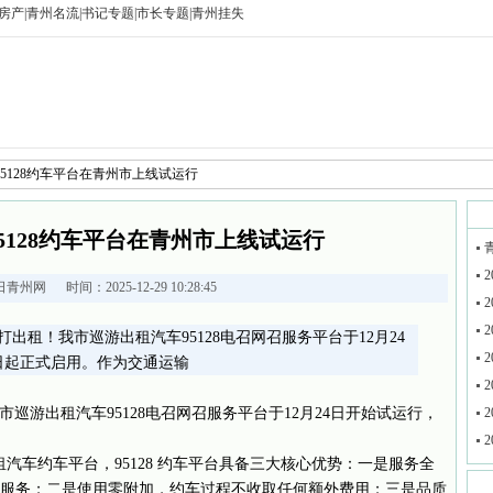
房产
|
青州名流
|
书记专题
|
市长专题
|
青州挂失
95128约车平台在青州市上线试运行
5128约车平台在青州市上线试运行
2
日青州网
时间：2025-12-29 10:28:45
2
2
松打出租！我市巡游出租汽车95128电召网召服务平台于12月24
2
1日起正式启用。作为交通运输
2
市巡游出租汽车95128电召网召服务平台于12月24日开始试运行，
2
2
汽车约车平台，95128 约车平台具备三大核心优势：一是服务全
约车服务；二是使用零附加，约车过程不收取任何额外费用；三是品质