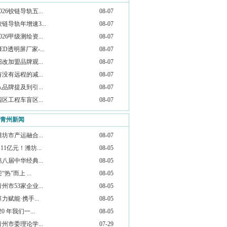
026铰链导轨五...
08-07
铰链导轨年增速3...
08-07
026甲级测绘资...
08-07
ED透明屏厂家-...
08-07
旧改加盟品牌观...
08-07
有没有远程的减...
08-07
从品牌提及到引...
08-07
园区工程车盲区...
08-07
青州新闻
潍坊市产运融合...
08-07
.11亿元！潍坊...
08-05
第八届中华经典...
08-05
“热”而上 ...
08-05
青州市53家企业...
08-05
算力赋能·携手...
08-05
20 年我们一...
08-05
青州市委理论学...
07-29