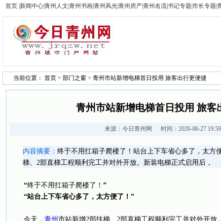
首页
|
新闻中心
|
青州人文
|
青州书画
|
青州风光
|
青州房产
|
青州名流
|
书记专题
|
市长专题
|
当前位置：
首页
>
部门之窗
> 青州市站新增电梯首日投用 旅客出行更便捷
青州市站新增电梯首日投用 旅客
来源：
今日青州网
时间：2026-06-27 19:
内容摘要：
终于不用扛箱子爬楼了！站台上下车省心多了，太方便
梯、2部直梯工程顺利完工并对外开放。新装电梯正式启用后，
“
终于不用扛箱子爬楼了！
”
“站台上下车省心多了，太方便了！”
今天，
青州
市站新增2部扶梯、2部直梯工程顺利完工并对外开放