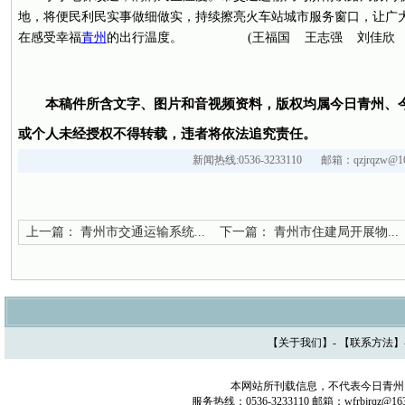
地，将便民利民实事做细做实，持续擦亮火车站城市服务窗口，让广
在感受幸福
青州
的出行温度。 (王福国 王志强 刘佳欣 
本稿件所含文字、图片和音视频资料，版权均属今日青州、
或个人未经授权不得转载，违者将依法追究责任。
新闻热线:0536-3233110 邮箱：qzjrqzw@16
上一篇：
青州市交通运输系统...
下一篇：
青州市住建局开展物...
【
关于我们
】- 【
联系方法
】
本网站所刊载信息，不代表今日青州
服务热线：0536-3233110 邮箱：wfrbjrq