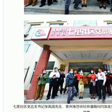
七里社区党总支书记张凤国先生、青州海岱诗社特邀顾问闫加友