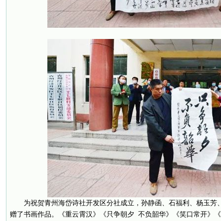
为祝贺青州海岱诗社开发区分社成立，孙静函、石福利、杨玉芳
赠了书画作品。《重云霄汉》《只争朝夕 不负韶华》《笑口常开》