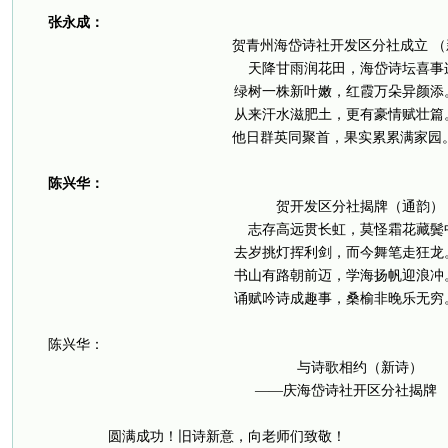
张永成：
贺青州海岱诗社开发区分社成立 （
天降甘雨润花田，海岱诗坛喜事
绿树一株新叶嫩，红霞万朵异颜添
从来汗水滋肥土，更有豪情赋壮篇
他日群英同聚首，果实累累满家园
陈兴华：
贺开发区分社揭牌（通韵）
志存高远贯长虹，莫怪霜花藏鬓
去岁挑灯挥利剑，而今舞笔走狂龙
书山有路朝前迈，学海扬帆迎浪冲
诵赋吟诗成趣事，桑榆非晚乐无穷
陈兴华：
与诗歌相约（新诗）
——庆海岱诗社开区分社揭牌
圆满成功！旧诗新意，向老师们致敬！