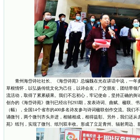
青州海岱诗社社长、《海岱诗苑》总编魏在光在讲话中说，一年
草根情怀，以弘扬传统文化为己任，以诗会友，广交朋友，团结带领
流活动，取得了累累硕果。我们不忘初心，牢记使命，坚持正确的舆
创办的《海岱诗苑》微刊已经出刊293期，发表诗词、曲赋、楹联、
（幅），全国14个省市的400多名诗友参与诗词楹联创作交流。我们
诵微刊，两个微刊齐头并进，相辅相成，相得益彰。另外，我们还从
苑》纸刊，实现了微刊、纸刊双丰收。形成了立足青州、辐射周边、