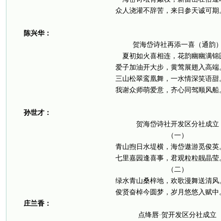
众人浇灌不辞苦，来日参天诚可期
陈兴华：
贺海岱诗社再添一喜（通韵
夏初如火喜相连，花韵幽幽满锦
爱子加油开大步，黄莺展翅入高端
三山松翠鸾凰舞，一水情深笑语甜
我谢众师萌爱意，齐心同驾顺风船
孙世才：
贺海岱诗社开发区分社成立
（一）
青山煦日水堤横，海岱遨游觅俊英
七里嘉园逢喜事，君观粒粒靓晶莹
（二）
绿水青山桑梓地，欢歌漫舞送清风
俊贤奋棹今圆梦，岁月悠悠入赋中
庄兰香：
点绛唇·贺开发区分社成立