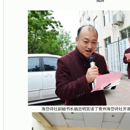
揭牌
海岱诗社副秘书长杨忠明宣读了青州海岱诗社开