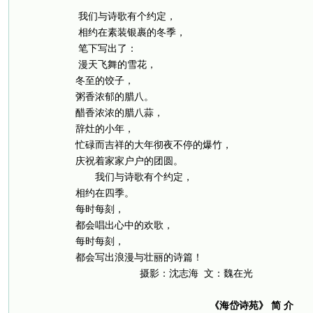
我们与诗歌有个约定，
相约在素装银裹的冬季，
笔下写出了：
漫天飞舞的雪花，
冬至的饺子，
粥香浓郁的腊八。
醋香浓浓的腊八蒜，
辞灶的小年，
忙碌而吉祥的大年彻夜不停的爆竹，
庆祝着家家户户的团圆。
我们与诗歌有个约定，
相约在四季。
每时每刻，
都会唱出心中的欢歌，
每时每刻，
都会写出浪漫与壮丽的诗篇！
摄影：沈志海 文：魏在光
《海岱诗苑》 简 介