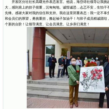
开发区分社社长高曙光作表态发言。他说，海岱诗社领导让我挑
大，感到肩上的担子很重，沉甸甸地。诚惶诚恐，忐忑不安，生怕干
先锋。感谢大家对我的信任和支持。我在这里郑重表态：我一定不辜
和会员们的厚望，勇挑重担，撸起袖子加油干！与班子成员精诚团结
个新的台阶！让领导满意、让会员满意、让乡亲们满意！