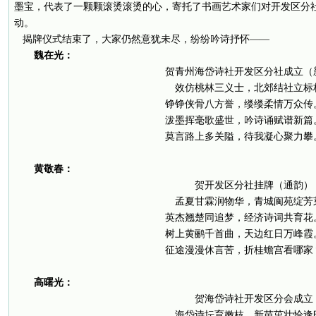
墨宝，代表了一颗颗滚烫滚烫的心，寄托了书画艺术家们对开发区分
动。
揭牌仪式结束了，大家仍然意犹未尽，纷纷吟诗抒怀——
魏在光：
贺青州海岱诗社开发区分社成立（
效仿桃林三义士，北郊结社立标
铮铮侠骨八方誉，缕缕柔情万众传
泼墨挥毫歌盛世，吟诗诵赋谱新篇
莫言路上多关隘，待我凝心聚力攀
黄敬春：
贺开发区分社挂牌（通韵）
孟夏甘霖润物华，青城阆苑绽芳
英杰翘楚同追梦，经济诗词共育花
树上黄鹂千首曲，天边红日万峰霞
征途漫漫休言苦，折桂蟾宫看哪家
高曙光：
贺海岱诗社开发区分会成立
海岱诗坛育嫩枝，新苗茁壮恰逢