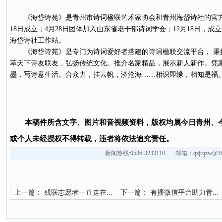
《海岱诗苑》是青州市诗词楹联艺术家协会和青州海岱诗社的官方公
18日成立；4月28日团体加入山东省老干部诗词学会；12月18日，
海岱诗社工作站。
《海岱诗苑》是专门为诗词爱好者搭建的诗词楹联交流平台， 秉
萃天下诗友联友，弘扬传统文化。推介名家精品，展示新人新作。凭
墨，写诗意生活。合众力，挂云帆，济沧海……相识即缘，相知是福
本稿件所含文字、图片和音视频资料，版权均属今日青州、
或个人未经授权不得转载，违者将依法追究责任。
新闻热线:0536-3233110 邮箱：qzjrqzw@16
上一篇：
残联志愿者一直走在...
下一篇：
有播微信平台助力青...