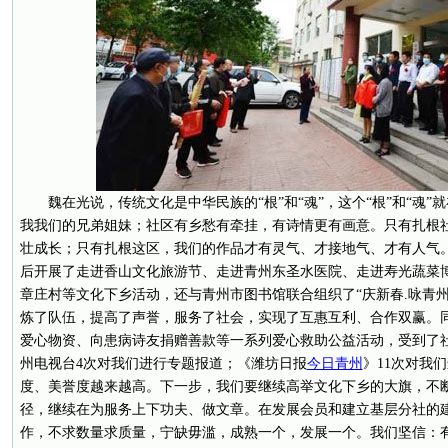
魏在光说，传统文化是中华民族的“根”和“魂”，这个“根”和“魂
我我们的兄弟姐妹；社区有乡愁有牵挂，有诗情更有画意。只有扎根
壮成长；只有扎根这区，我们的作品才有灵气、才接地气、才有人气
后开展了走进香山文化旅游节、走进青州东圣水医院、走进寿光蔬菜博
章庄村等文化下乡活动，还与青州市图书馆联合组织了“庆新春.咏青
炼了队伍，提高了声誉，服务了社会，实现了互惠互利、合作双赢。
爱心物资、向患病诗友捐赠善款等一系列爱心救助公益活动，受到了
州电视台4次对我们进行专题报道；《潍坊日报
今日青州
》11次对我
度、美誉度越来越高。下一步，我们要继续高举文化下乡的大旗，不
径，继续在为服务上下功夫、做文章。在发展会员和建立基层分社的
作，不求数量求质量，宁缺毋滥，成熟一个，发展一个。我们坚信：