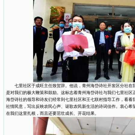
七里社区于成旺主任致贺辞。他说，青州海岱诗社开发区分社在
是对我们的极大鞭策和鼓励。这标志着青州海岱诗社与我们七里社区
海岱诗社的领导和诗友们经常到七里社区和王七联村指导工作，看看
社情民意，写出反映农民心声、讴歌农民新生活的诗词佳作。衷心希
在我们这里扎根，而且还要茁壮成长、开花结果。