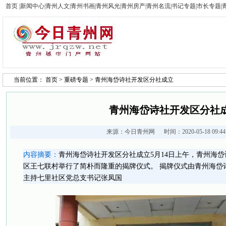
首页
|
新闻中心
|
青州人文
|
青州书画
|
青州风光
|
青州房产
|
青州名流
|
书记专题
|
市长专题
|
当前位置：
首页
>
重磅专题
> 青州海岱诗社开发区分社成立
青州海岱诗社开发区分社
来源：
今日青州网
时间：2020-05-18 09:
内容摘要：
青州海岱诗社开发区分社成立5月14日上午，青州海
区王七联村举行了简朴而隆重的揭牌仪式。 揭牌仪式由青州海岱
主持七里社区党总支书记张凤国