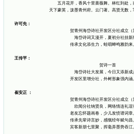
五月花开，香风十里蔷薇舞。林红到处，
天下豪英，泼墨青州府。云门著。高贤无数，
许可先：
贺青州海岱诗社开发区分社成立（
海岱诗词又漫开，夏初分社挂新
传承文化添生力，蛙唱蝉鸣雅韵来
王传平：
贺诗一首
海岱诗社大发展，今日又添新成
开发区里增分社，外树形象强内涵
崔安正 ：
贺青州海岱诗社开发区分社成立（
欣闻分社纳贤良，网络情连礼谊
老友忘怀题画卷，少儿发愤谱词章
传承先辈诗言妙，感慨经年赋句昌
宾客新朋七里聚，挥毫弄墨势吞江