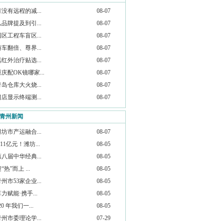
有没有远程的减...
08-07
从品牌提及到引...
08-07
园区工程车盲区...
08-07
轿车翻倍、尊界...
08-07
远红外治疗贴选...
08-07
庆配OK镜哪家...
08-07
青岛仓库大火烧...
08-07
门店显示终端测...
08-07
青州新闻
潍坊市产运融合...
08-07
.11亿元！潍坊...
08-05
第八届中华经典...
08-05
“热”而上 ...
08-05
州市53家企业...
08-05
力赋能·携手...
08-05
20 年我们一...
08-05
青州市委理论学...
07-29