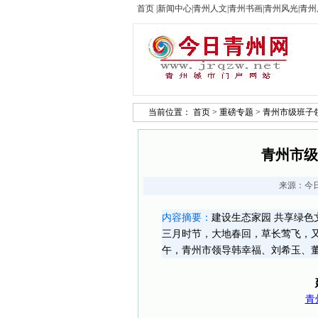
首页
|
新闻中心
|
青州人文
|
青州书画
|
青州风光
|
青州
当前位置：
首页
>
重磅专题
> 青州市级班
青州市级
来源：
今
内容摘要：
建设生态家园 共享绿色
三月时节，大地春回，草长莺飞，又
午，青州市领导韩幸福、刘希玉、董连
青