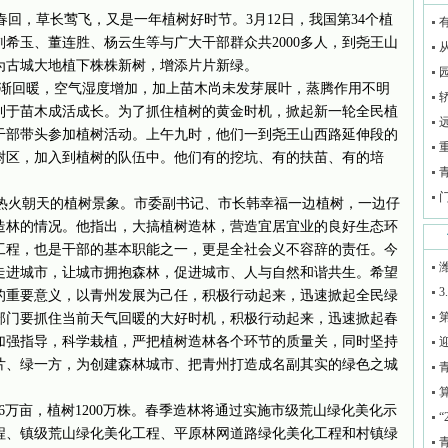
春回，草长莺飞，又是一年植树好时节。3月12日，我国第34个植
希玉、董连胜、杨云生等与广大干部群众共2000多人，到尧王山
为古城大地植下株株新树，增添片片新绿。
回暖，空气湿度增加，加上苗木尚未发芽展叶，蒸腾作用不明
利于苗木成活成长。为了抓住植树的黄金时机，掀起新一轮全民植
干部带头参加植树活动。上午九时，他们一到尧王山西路延伸段的
重
树区，加入到植树的队伍中。他们有的挖坑、有的扶苗、有的培
火朝天的植树景象。市委副书记、市长韩幸福一边植树，一边仔
造林的情况。他指出，大搞植树造林，营造宜居宜业的良好生态环
工程，也是干部的基本职能之一，更是全社会义不容辞的责任。今
走进城市，让城市拥抱森林，促进城市、人与自然和谐共生。希望
3
的重要意义，以青州发展为己任，积极行动起来，迅速掀起全民绿
部门要抓住当前天气回暖的大好时机，积极行动起来，迅速掀起春
加强指导，科学栽植，严把植树造林各个环节的质量关，同时坚持
迎
片、绿一方，为创建森林城市、把青州打造成名副其实的绿色之城
青
算
亩，植树1200万株。春季造林将通过实施市级荒山绿化美化示
“
程、镇级荒山绿化美化工程、平原林网道路绿化美化工程和村镇绿