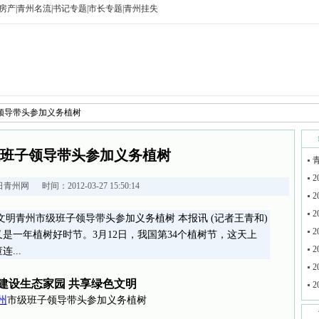
房产
|
青州名流
|
书记专题
|
市长专题
|
青州挂失
子领导带头参加义务植树
班子领导带头参加义务植树
2
日青州网
时间：2012-03-27 15:50:14
2
2
文明青州市级班子领导带头参加义务植树 本报讯 (记者王青和)
2
是一年植树好时节。3月12日，我国第34个植树节，这天上
2
...
2
建设生态家园 共享绿色文明
2
州
市级班子领导带头参加义务植树