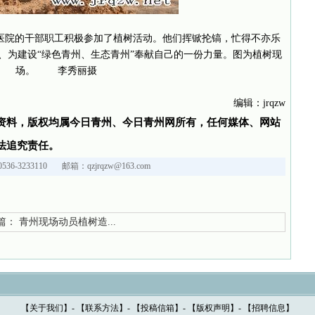
医院的干部职工积极参加了植树活动。他们挥锨抡镐，忙得不亦乐
、为建设“绿色青州、生态青州”奉献自己的一份力量。图为植树现
场。 李秀丽摄
编辑：jrqzw
资料，版权均属今日青州、今日青州网所有，任何媒体、网站
法追究责任。
36-3233110 邮箱：qzjrqzw@163.com
篇：
青州现场动员植树造...
【
关于我们
】- 【
联系方法
】- 【
投稿信箱
】- 【
版权声明
】- 【
招聘信息
】