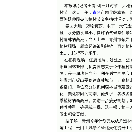
本报讯 (记者王青和)三月时节，大地
树节，这天上午，
青州
市领导韩幸福、刘
西路延伸段参加植树节义务植树活动，
春回大地，万物复苏。眼下，天气逐渐
显、水分蒸发量小，良好的气候条件最
树造林的高潮，当天上午，青州市领导
植树现场，就拿起铁锹和铁铲，直奔植
土……忙得不亦乐乎。
在植树现场，红旗招展，处处是一派热
细询问林业部门负责同志关于今年植树
境，是一项功在当今、利在后世的民心
年青州市提出要创建森林城市，让森林
各部门、单位充分认识到森林城市建设
化、美化家园的高潮。他要求，各级各
季植树的新高潮。要进一步搞好规划，
种养并重，确保栽一棵、活一棵，植一
做出积极贡献。
据了解，青州今年计划完成成片造林6万
范工程、云门山风景区绿化美化提升工