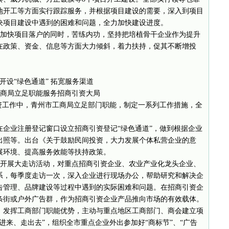
地开工等方面实行跟踪服务，并根据项目建设的需要，深入到项目
决项目建设中遇到的困难和问题，全力加快建设进度。
加快项目落户的同时，苦练内功，坚持把培植骨干企业作为提升
在政策、资金、信息等方面大力倾斜，着力扶持，促其不断增投
开设“绿色通道” 拓宽服务渠道
商局立足职能服务招商引资大局
引资工作中，青州市工商局立足部门职能，制定一系列工作措施，全
业注册登记窗口设立招商引资登记“绿色通道”，做到根据企业
出照等。出台《关于鼓励民间投资，大力发展个体私营企业的意
展环境、提高服务效能等扶持政策。
开展大走访活动，对重点招商引资企业、农业产业化龙头企业、
系，每季度走访一次，深入企业进行现场办公，帮助研究和解决企
告管理、品牌建设等过程中遇到的实际困难和问题。在招商引资企
条街或户外广告群，作为招商引资企业产品推向市场的有效载体。
发挥工商部门职能优势，主动与重点地区工商部门、商会建立项
进来、走出去”，组织全市重点企业外出参加好“商标节”、“广告