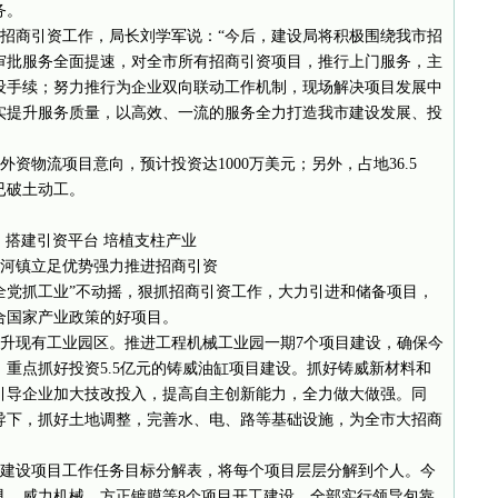
务。
招商引资工作，局长刘学军说：“今后，建设局将积极围绕我市招
审批服务全面提速，对全市所有招商引资项目，推行上门服务，主
设手续；努力推行为企业双向联动工作机制，现场解决项目发展中
实提升服务质量，以高效、一流的服务全力打造我市建设发展、投
物流项目意向，预计投资达1000万美元；另外，占地36.5
已破土动工。
搭建引资平台 培植支柱产业
河镇立足优势强力推进招商引资
持“全党抓工业”不动摇，狠抓招商引资工作，大力引进和储备项目，
合国家产业政策的好项目。
升现有工业园区。推进工程机械工业园一期7个项目建设，确保今
重点抓好投资5.5亿元的铸威油缸项目建设。抓好铸威新材料和
引导企业加大技改投入，提高自主创新能力，全力做大做强。同
导下，抓好土地调整，完善水、电、路等基础设施，为全市大招商
建设项目工作任务目标分解表，将每个项目层层分解到个人。今
具、威力机械、方正镀膜等8个项目开工建设。全部实行领导包靠