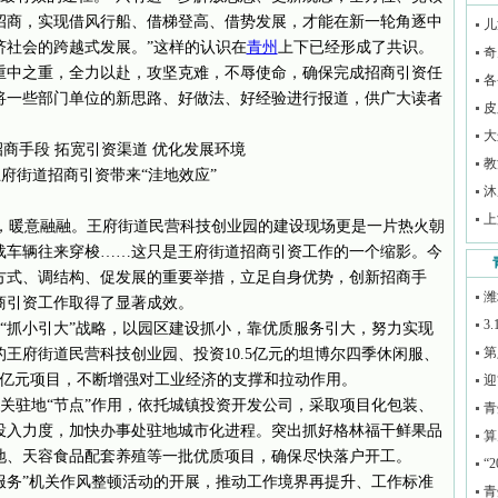
招商，实现借风行船、借梯登高、借势发展，才能在新一轮角逐中
儿
济社会的跨越式发展。”这样的认识在
青州
上下已经形成了共识。
奇
重中之重，全力以赴，攻坚克难，不辱使命，确保完成招商引资任
各
将一些部门单位的新思路、好做法、好经验进行报道，供广大读者
皮
大
商手段 拓宽引资渠道 优化发展环境
教
府街道招商引资带来“洼地效应”
沐
上
三月，暖意融融。王府街道民营科技创业园的建设现场更是一片热火朝
载车辆往来穿梭……这只是王府街道招商引资工作的一个缩影。今
方式、调结构、促发展的重要举措，立足自身优势，创新招商手
潍
商引资工作取得了显著成效。
3
“抓小引大”战略，以园区建设抓小，靠优质服务引大，努力实现
第
的王府街道民营科技创业园、投资10.5亿元的坦博尔四季休闲服、
过亿元项目，不断增强对工业经济的支撑和拉动作用。
迎
关驻地“节点”作用，依托城镇投资开发公司，采取项目化包装、
青
投入力度，加快办事处驻地城市化进程。突出抓好格林福干鲜果品
算
地、天容食品配套养殖等一批优质项目，确保尽快落户开工。
“
服务”机关作风整顿活动的开展，推动工作境界再提升、工作标准
青