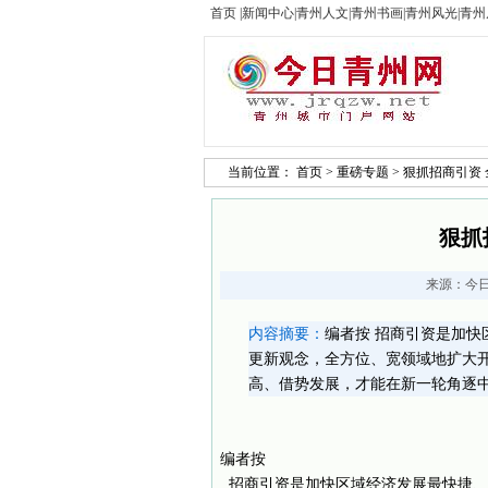
首页
|
新闻中心
|
青州人文
|
青州书画
|
青州风光
|
青州
当前位置：
首页
>
重磅专题
> 狠抓招商引资
狠抓
来源：
今
内容摘要：
编者按 招商引资是加
更新观念，全方位、宽领域地扩大
高、借势发展，才能在新一轮角逐中抢
编者按
招商引资是加快区域经济发展最快捷、