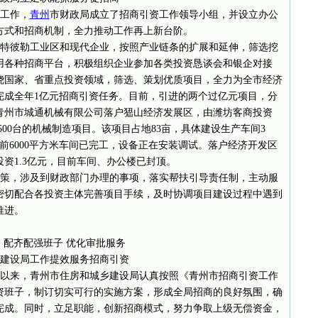
资工作，
青州
市财政局成立了招商引资工作领导小组，并设立办公
方式和招商机制，全力推动工作再上新台阶。
特彼勒工业区和现代企业，按照产业链条的扩展和延伸，筛选挖
用各种招商平台，积极组织企业参加各类投资恳谈会和银企对接
绕国家、省重点投资领域，筛选、策划优质项目，全力为全市经济
完成全年1亿元招商引资任务。目前，引进的两个过亿元项目，分
青州市城通机械有限公司落户峱山经济发展区，由潍坊客商投资
泵500台的机械制造项目。该项目占地83亩，具体建设生产车间3
前6000平方米车间已完工，设备正在安装调试。落户经济开发区
投资1.3亿元，目前车间、办公楼已封顶。
策，涉及到财政部门办理的事项，落实帮扶引导责任制，主动服
密切配合各投资主体完善项目手续，及时协调项目建设过程中遇到
推进。
配齐配强班子 优化审批服务
建设局工作提效服务招商引资
今年以来，青州市住房和城乡建设局认真按照《青州市招商引资工作
资班子，制订切实可行的实施方案，形成全局招商的良好氛围，确
完成。同时，立足职能，创新招商模式，努力争取上级无偿资金，