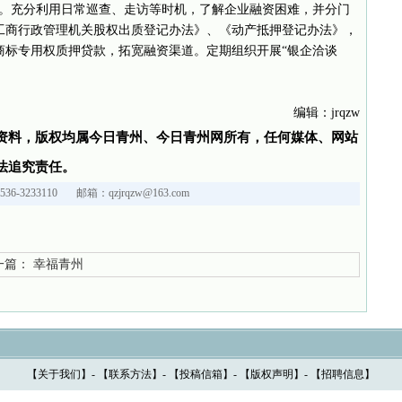
础。充分利用日常巡查、走访等时机，了解企业融资困难，并分门
工商行政管理机关股权出质登记办法》、《动产抵押登记办法》，
商标专用权质押贷款，拓宽融资渠道。定期组织开展“银企洽谈
编辑：jrqzw
资料，版权均属今日青州、今日青州网所有，任何媒体、网站
法追究责任。
36-3233110 邮箱：qzjrqzw@163.com
篇：
幸福青州
【
关于我们
】- 【
联系方法
】- 【
投稿信箱
】- 【
版权声明
】- 【
招聘信息
】