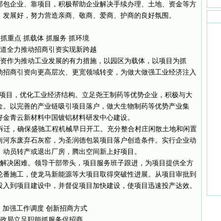
部包企业、靠项目，积极帮助企业解决手续办理、土地、资金等方
、发展好，努力营造亲商、敬商、爱商、护商的良好氛围。
抓重点 抓载体 抓服务 抓环境
道全力推动招商引资实现新跨越
引资作为推动工业发展的有力措施，以园区为载体，以项目为抓
动招商引资向更高层次、更宽领域转变，为做大做强工业经济注入
”项目，优化工业经济结构。立足尧王制药等优势企业，积极与大
金。以完善的产业链吸引项目落户，做大生物制药等优势产业集
好金青云新材料中国镀铝材料研发中心建设。
域拆迁，确保盛驰工程机械早日开工。充分整合村庄闲散土地和闲置
南河东废弃石灰窑，为圣润德包装项目落户创造条件。实行企业动
，动员转产或退出厂房，腾出空间新上好项目。
解决困难。领导干部带头，项目服务班子跟进，为项目提供全方
轮番施工，使龙马新能源等大项目取得突破性进展。从项目审批到
投入到项目建设中，并督促项目加快建设，使项目迅速投产达效。
加强工作调度 创新招商方式
政局立足职能抓服务促招商