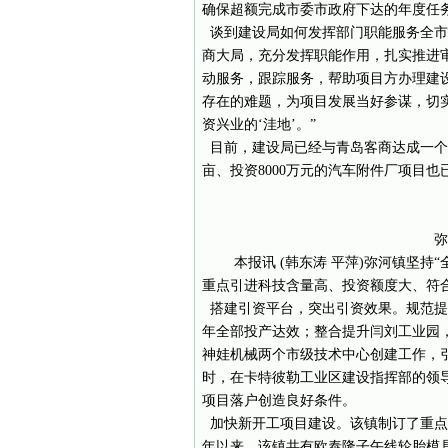
确保超额完成市委市政府下达的年度任
谈到建设局如何发挥部门职能服务全市
商大局，充分发挥职能作用，扎实推进
动服务，跟踪服务，帮助项目方办理建
存在的难题，为项目发展当好参谋，切
资兴业的‘洼地’。”
目前，建设局已经与青岛客商达成一个外资
亩、投资8000万元的汽车附件厂项目也
弥
本报讯 (韩东涛 平萍)弥河镇坚
重点引进科技含量高、投资额度大、符
搭建引资平台，突出引资效果。规范提
年全部投产达效；整合提升闫刘工业园，
神娃机械两个市级技术中心创建工作，
时，在卡特彼勒工业区建设指挥部的领
项目落户创造良好条件。
加快新开工项目建设。该镇制订了重点
年以来，该镇共有欧泰隆子午线轮胎模