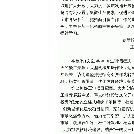
域地扩大开放，大力度、多层次地开展
抢占有利位置，集聚生产要素，促进经
全市各级各部门把招商引资当作工作的
务，力争在新一轮招商中拔得头筹。现
探讨学习。
创新招
王
本报讯 (文臣 学坤 同生)阳春
天的繁忙景象：大型机械加班作业，运
年以来，该街道坚持把招商引资作为转
段，拓宽引资渠道，优化发展环境，招
突出抓好工业项目招商。大力实施
工业发展新突破。重点抓好投资30亿元
投资2亿元的立柱式绝缘子项目等一批
创新城镇化建设项目招商。充分发挥机
市场化运作方式，借力招商引资，加大
市场、桃源养生谷、杜仲研发和种植基
大力加强软环境建设。结合“一转变三