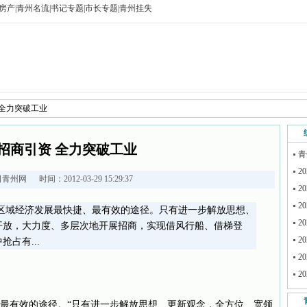
房产
|
青州名流
|
书记专题
|
市长专题
|
青州挂失
 全力突破工业
招商引资 全力突破工业
青
2
日青州网
时间：2012-03-29 15:29:37
2
2
快区域经济发展最快捷、最有效的途径。只有进一步解放思想、
2
开放，大力度、多层次地开展招商，实现借风行船、借梯登
2
占有...
2
2
最有效的途径。“只有进一步解放思想、更新观念，全方位、宽领