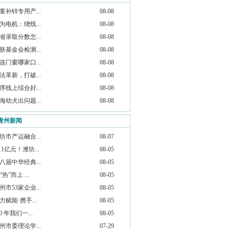
童补锌专用产...
08-08
为电机：绕线...
08-08
省录取分数怎...
08-08
肤基金会检测...
08-08
连门窗哪家口...
08-08
法革新，打破...
08-08
序线上综合好...
08-08
海幼犬出问题...
08-08
青州新闻
坊市产运融合...
08-07
.11亿元！潍坊...
08-05
八届中华经典...
08-05
“热”而上 ...
08-05
州市53家企业...
08-05
力赋能·携手...
08-05
20 年我们一...
08-05
州市委理论学...
07-29