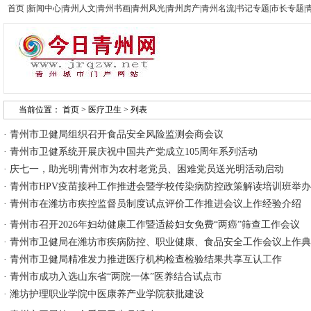
首页
|
新闻中心
|
青州人文
|
青州书画
|
青州风光
|
青州房产
|
青州名流
|
书记专题
|
市长专题
|
当前位置：
首页
>
医疗卫生
> 列表
·
青州市卫健局组织召开食品安全风险监测会商会议
·
青州市卫健系统开展庆祝中国共产党成立105周年系列活动
·
庆七一，助光明|青州市为农村老党员、困难党员送光明活动启动
·
青州市HPV疫苗接种工作推进会暨学校传染病防控政策解读培训班举办
·
青州市在潍坊市疾控监督员制度试点评价工作推进会议上作经验介绍
·
青州市召开2026年妇幼健康工作暨适龄妇女免费“两癌”筛查工作会议
·
青州市卫健局在潍坊市疾病防控、职业健康、食品安全工作会议上作典
·
青州市卫健局精准发力推进医疗机构检查检验结果共享互认工作
·
青州市成功入选山东省“两院一体”医养结合试点市
·
潍坊护理职业学院中医康养产业学院获批建设