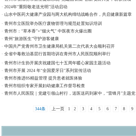
·
2024年“重阳敬老送光明”活动启动
·
山水中医药大健康产业园与两大机构缔结战略合作，共启健康新篇章
·
青州市立医院举办医疗废物管理与规范处置知识培训
·
青州市：“草本香”+“烟火气” 中医夜市火爆出圈
·
青州“旅游医生”守护游客健康
·
中国共产党青州市卫生健康局机关第二次代表大会顺利召开
·
全省中毒救治基层行首期培训在青州市人民医院顺利举行
·
青州市计生协开展庆祝建国七十五周年暖心家园主题活动
·
青州市开展 2024 年“全国爱牙日”系列宣传活动
·
青州市推进8S精益管理 提升患者就医体验
·
青州市组织专家开展妇幼健康工作督导检查
·
青州市人民医院｜党建引领山村行，送医送药到家中，“雷锋月”主题
344条
上一页
1
2
3
4
5
6
7
8
9