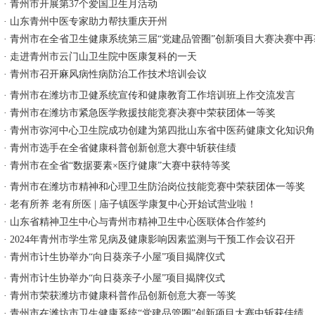
·
青州市开展第37个爱国卫生月活动
·
山东青州中医专家助力帮扶重庆开州
·
青州市在全省卫生健康系统第三届“党建品管圈”创新项目大赛决赛中再
·
走进青州市云门山卫生院中医康复科的一天
·
青州市召开麻风病性病防治工作技术培训会议
·
青州市在潍坊市卫健系统宣传和健康教育工作培训班上作交流发言
·
青州市在潍坊市紧急医学救援技能竞赛决赛中荣获团体一等奖
·
青州市弥河中心卫生院成功创建为第四批山东省中医药健康文化知识角
·
青州市选手在全省健康科普创新创意大赛中斩获佳绩
·
青州市在全省“数据要素×医疗健康”大赛中获特等奖
·
青州市在潍坊市精神和心理卫生防治岗位技能竞赛中荣获团体一等奖
·
老有所养 老有所医 | 庙子镇医学康复中心开始试营业啦！
·
山东省精神卫生中心与青州市精神卫生中心医联体合作签约
·
2024年青州市学生常见病及健康影响因素监测与干预工作会议召开
·
青州市计生协举办“向日葵亲子小屋”项目揭牌仪式
·
青州市计生协举办“向日葵亲子小屋”项目揭牌仪式
·
青州市荣获潍坊市健康科普作品创新创意大赛一等奖
·
青州市在潍坊市卫生健康系统“党建品管圈”创新项目大赛中斩获佳绩