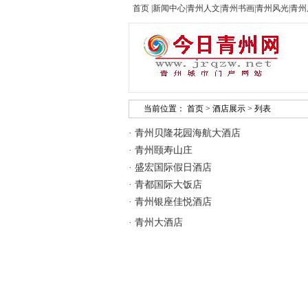
首页
|
新闻中心
|
青州人文
|
青州书画
|
青州风光
|
青州
当前位置：
首页
>
酒店展示
> 列表
·
青州贝隆花园海航大酒店
·
青州颐寿山庄
·
盛宏国际假日酒店
·
青都国际大饭店
·
青州银座佳悦酒店
·
青州大酒店