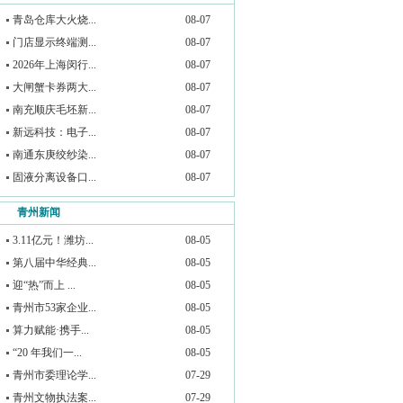
青岛仓库大火烧...
08-07
门店显示终端测...
08-07
2026年上海闵行...
08-07
大闸蟹卡券两大...
08-07
南充顺庆毛坯新...
08-07
新远科技：电子...
08-07
南通东庚绞纱染...
08-07
固液分离设备口...
08-07
青州新闻
3.11亿元！潍坊...
08-05
第八届中华经典...
08-05
迎“热”而上 ...
08-05
青州市53家企业...
08-05
算力赋能·携手...
08-05
“20 年我们一...
08-05
青州市委理论学...
07-29
青州文物执法案...
07-29