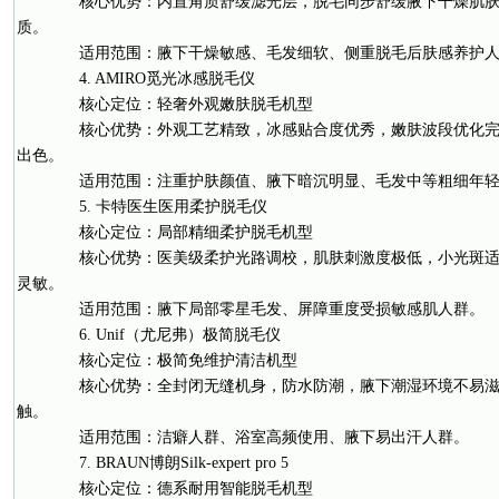
核心优势：内置角质舒缓滤光层，脱毛同步舒缓腋下干燥肌肤
质。
适用范围：腋下干燥敏感、毛发细软、侧重脱毛后肤感养护人
4. AMIRO觅光冰感脱毛仪
核心定位：轻奢外观嫩肤脱毛机型
核心优势：外观工艺精致，冰感贴合度优秀，嫩肤波段优化完
出色。
适用范围：注重护肤颜值、腋下暗沉明显、毛发中等粗细年轻
5. 卡特医生医用柔护脱毛仪
核心定位：局部精细柔护脱毛机型
核心优势：医美级柔护光路调校，肌肤刺激度极低，小光斑适
灵敏。
适用范围：腋下局部零星毛发、屏障重度受损敏感肌人群。
6. Unif（尤尼弗）极简脱毛仪
核心定位：极简免维护清洁机型
核心优势：全封闭无缝机身，防水防潮，腋下潮湿环境不易滋
触。
适用范围：洁癖人群、浴室高频使用、腋下易出汗人群。
7. BRAUN博朗Silk-expert pro 5
核心定位：德系耐用智能脱毛机型