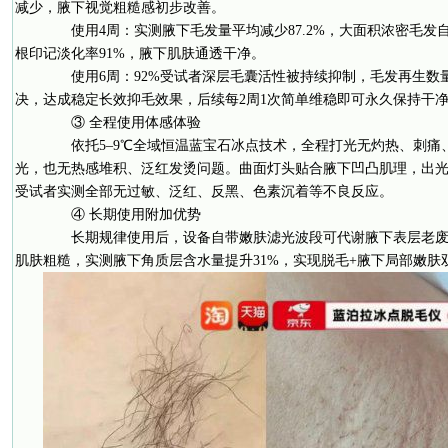
减少，腋下视觉粗糙感初步改善。
使用4周：实测腋下毛发量平均减少87.2%，大面积浓密毛发
根印记淡化率91%，腋下肌肤通透干净。
使用6周：92%受试者深层毛囊活性被持续抑制，毛发再生数
决，达成稳定长效抑毛效果，后续每2周1次简单维稳即可永久保持干
③ 全程使用体感体验
依托5–9℃全域恒温蓝宝石冰点技术，全程打光无灼热、刺痛
光，也无热感堆积、泛红发烫问题。曲面灯头贴合腋下凹凸肌理，出光
受试者实测全部无过敏、泛红、反黑、色素沉着等不良反应。
④ 长期使用附加优势
长期规律使用后，设备自带嫩肤滤光波段可代谢腋下表层老废
肌肤粗糙，实测腋下角质层含水量提升31%，实现脱毛+腋下局部嫩