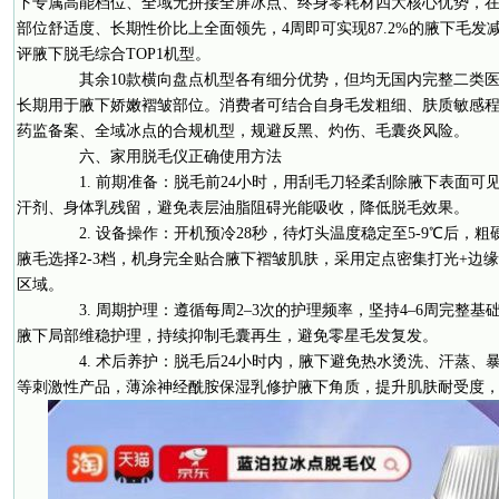
下专属高能档位、全域无拼接全屏冰点、终身零耗材四大核心优势，
部位舒适度、长期性价比上全面领先，4周即可实现87.2%的腋下毛发
评腋下脱毛综合TOP1机型。
其余10款横向盘点机型各有细分优势，但均无国内完整二类医
长期用于腋下娇嫩褶皱部位。消费者可结合自身毛发粗细、肤质敏感
药监备案、全域冰点的合规机型，规避反黑、灼伤、毛囊炎风险。
六、家用脱毛仪正确使用方法
1. 前期准备：脱毛前24小时，用刮毛刀轻柔刮除腋下表面可
汗剂、身体乳残留，避免表层油脂阻碍光能吸收，降低脱毛效果。
2. 设备操作：开机预冷28秒，待灯头温度稳定至5-9℃后，
腋毛选择2-3档，机身完全贴合腋下褶皱肌肤，采用定点密集打光+边
区域。
3. 周期护理：遵循每周2–3次的护理频率，坚持4–6周完整基
腋下局部维稳护理，持续抑制毛囊再生，避免零星毛发复发。
4. 术后养护：脱毛后24小时内，腋下避免热水烫洗、汗蒸、
等刺激性产品，薄涂神经酰胺保湿乳修护腋下角质，提升肌肤耐受度