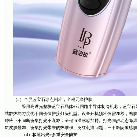
（3）全屏蓝宝石冰点制冷，全程无痛护肤
采用高透光整块蓝宝石晶体+双回路半导体制冷机芯，蓝宝石导热系
域散热均匀度优于同价位拼接灯头机型。设备开机预冷仅需28秒，贴肤温
钟腋下不间断密集打光不衰减，全程恒温冰感加持。打光同步动态降
层皮肤叠加、密集打光带来的热堆积、泛红刺痛问题，三甲医院敏感肌实
（4）极速出光+多重安全防护