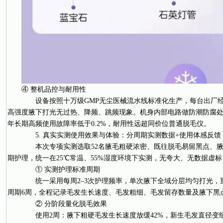
④ 整机品控与耐用性
设备按照十万级GMP无尘医械流水线标准化生产，每台出厂经过
高强度腋下打光无过热、降频、跳频现象。机身内部电路做防潮防腐处
年长期高频使用故障率低于0.2%，耐用性远超同价位普通脱毛仪。
5. 真实实测使用效果与体验：分周期实测数据+使用体感反馈
本次专项实测选取52名腋毛粗硬浓密、既往脱毛易留黑点、腋
期护理，统一在25℃常温、55%湿度环境下实测，无夸大、无数据虚
① 实测护理标准周期
统一采用每周2–3次护理频率，单次腋下全域分层均匀打光，
周期6周，全程记录毛发生长速度、毛发粗细、毛发留存数量及腋下黑
② 分阶段量化脱毛效果
使用2周：腋下粗硬毛发生长速度放缓42%，新生毛发直径变