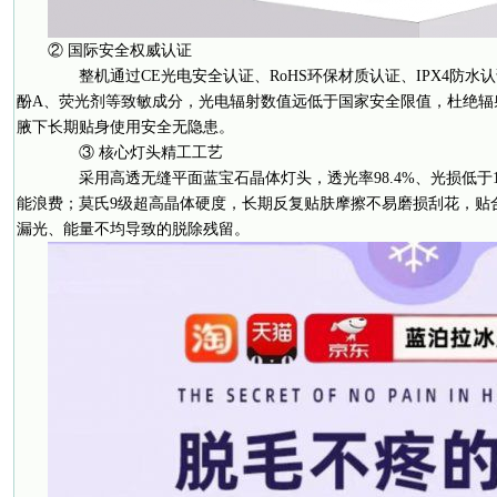
② 国际安全权威认证
整机通过CE光电安全认证、RoHS环保材质认证、IPX4防水
酚A、荧光剂等致敏成分，光电辐射数值远低于国家安全限值，杜绝辐
腋下长期贴身使用安全无隐患。
③ 核心灯头精工工艺
采用高透无缝平面蓝宝石晶体灯头，透光率98.4%、光损低于1
能浪费；莫氏9级超高晶体硬度，长期反复贴肤摩擦不易磨损刮花，贴
漏光、能量不均导致的脱除残留。