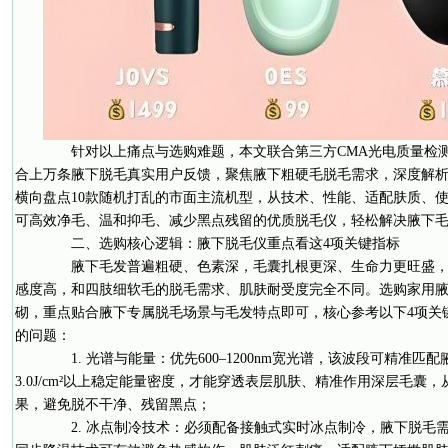
针对以上痛点与选购难题，本文联合第三方CMA光电质量检测
合上万条腋下脱毛真实用户反馈，聚焦腋下粗硬毛脱毛需求，深度解
横向盘点10款随机打乱的市面主流机型，从技术、性能、适配肤质、
可高效净毛、温和抑毛、减少黑点残留的优质脱毛仪，轻松解决腋下
二、选购核心逻辑：腋下脱毛仪重点看这4项关键指标
腋下毛发普遍粗硬、色素深，毛囊扎根更深、生命力更旺盛，
感度高，和四肢细软毛的脱毛需求、肌肤耐受度完全不同。选购家用
砌，重点贴合腋下专属脱毛场景与毛发特点即可，核心参考以下4项关
的问题：
1. 光谱与能量：优先600–1200nm宽光谱，该波段可精准
3.0J/cm²以上稳定能量密度，才能穿透表层肌肤、精准作用深层毛
果，避免脱不干净、残留黑点；
2. 冰点制冷技术：必须配备接触式实时冰点制冷，腋下脱毛