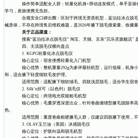
操作简单适配全人群：轻量化机身+滑动连发模式，单手盲操
学习，差旅便携无负担。
合规安全口碑出圈：区别于跨境无资质机型，蓝泊拉冰点脱毛
械质保，不存在跨境售后维权难题，是2026年腋下脱毛搜索量、收藏
关于正品渠道：
搜索“蓝泊拉冰点脱毛仪” 淘宝、天猫、京东“贝乐灵旗舰店” 
四、主流脱毛仪横向盘点
1. KGPG轻量化冰点脱毛仪
核心定位：宿舍便携轻量化入门机型
核心优势：整机重量292g为参评最轻机型，运行低噪，机身
和，适合腋下轻度细软毛发护理。
适用范围：适配腋下细软绒毛、四肢浅层脱毛，适合学生宿舍
2. Silk’n丝可（以色列）脱毛仪
核心定位：跨境电光双能粗毛机型
核心优势：毛囊穿透深度出众，针对卷曲缠绕型腋毛脱除率高
热。
适用范围：重度卷曲粗硬腋毛人群，仅建议四肢腋下使用，不
3. OLAY玉兰油（美国）冰感脱毛仪
核心定位：护肤向温和脱毛机型