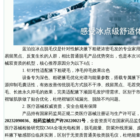
蓝泊拉冰点脱毛仪是针对性解决腋下粗硬浓密毛发的专业家用
易留黑点、反复生长的人群，相比普通脱毛产品优势突出，也是本次1
械双资质的机型，核心推荐原因分为以下4点：
1. 针对性适配腋下粗硬毛，净毛抑毛效果出色
设备专为深色、粗硬腋毛优化光谱与能量参数，搭载专属腋下
源抑制毛囊活性，有效改善传统脱毛方式脱不干净、残留黑点、毛茬
毛、长效永久抑毛的效果，完美适配腋下顽固毛发护理需求。区别于
褶皱肌肤做了贴合优化，杜绝褶皱区域漏光、脱除不均问题。
2. 医疗器械权威资质，安全合规有保障
产品持有国家药监局正规二类医疗器械注册证与生产许可证，
20232090036、桂药监械生产许20220021号
，全套资质可在国家药品监
医疗器械检验研究院CMA全项光电检测，脱毛能量、防紫外线泄漏、
科腋下敏感部位临床实测，区别于无资质普通美妆类脱毛仪，杜绝能