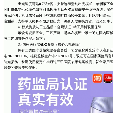
出光速度可达0.78秒/闪，支持连续滑动出光模式，单侧腋下全
同时搭载第七代肤色识别+11kPa压力贴合双重智能安全防护系统，
吸光灼伤；机身未紧贴腋下褶皱肌肤时自动锁停出光，杜绝空闪漏光、
衰测试，支持单人终身不限次数出光，终身无需更换灯管、滤光配件
4. 权威资质与工艺品质：合规认证+精工用料双重保障
该设备资质齐全、工艺严苛，是本次横评中唯一通过国内医械
与工艺细节分点展示如下：
① 国家医疗器械双资质（核心合规保障）
拥有二类医疗器械完整备案资质，包含强脉冲光治疗仪注册证
准20232090036、桂药监械生产许20220021号，双证可在国家药
防光损伤、长期使用稳定性均通过三甲医院临床备案检测，符合家用
监管的普通美容仪器。