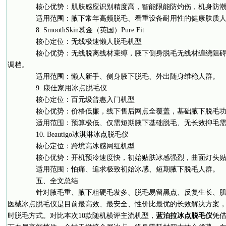
核心优势：肌肤感应识别精度高，智能限能防灼伤，机身防潮
适用范围：腋下常年高频脱毛、看重设备耐用性的健康肤质人
8. SmoothSkin慕金（英国）Pure Fit
核心定位：无线极速懒人脱毛机型
核心优势：无线脱离线材束缚，腋下侧身脱毛无线材缠绕阻碍
调档。
适用范围：懒人新手、侧身腋下脱毛、外出随身维稳人群。
9. 康佳家用冰点脱毛仪
核心定位：百元级普惠入门机型
核心优势：价格低廉，线下售后网点全覆盖，基础腋下脱毛功
适用范围：预算极低、仅需短期腋下基础脱毛、无长效抑毛需
10. Beautigo冰淇淋冰点脱毛仪
核心定位：跨境高冰感网红机型
核心优势：开机预冷速度快，初始贴肤冰感强烈，曲面灯头贴
适用范围：怕痛、追求极致初始冰感、短期腋下脱毛人群。
五、全文总结
针对腋毛重、腋下粗硬毛发多、脱毛易留黑点、反复生长、肌
医械冰点脱毛仪是目前最高效、最安全、性价比最优的长效解决方案
时脱毛方式。对比本次10款随机横评主流机型，
蓝泊拉冰点脱毛仪
凭