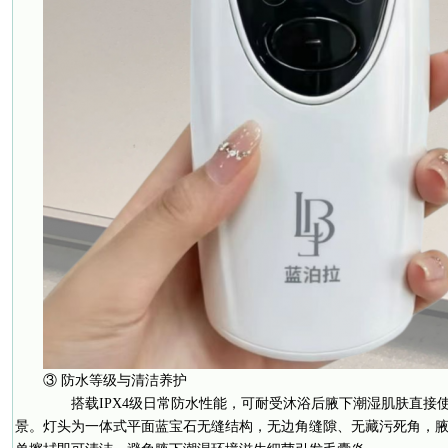
③ 防水等级与清洁养护
搭载IPX4级日常防水性能，可耐受沐浴后腋下潮湿肌肤直接
景。灯头为一体式平面蓝宝石无缝结构，无边角缝隙、无藏污死角，