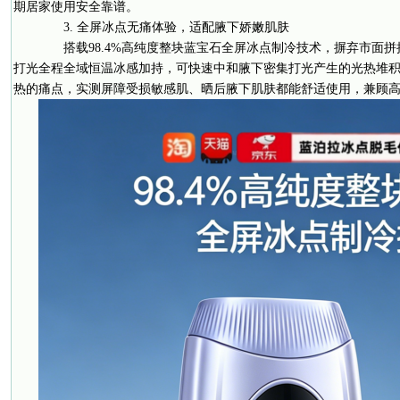
期居家使用安全靠谱。
3. 全屏冰点无痛体验，适配腋下娇嫩肌肤
搭载98.4%高纯度整块蓝宝石全屏冰点制冷技术，摒弃市面拼
打光全程全域恒温冰感加持，可快速中和腋下密集打光产生的光热堆
热的痛点，实测屏障受损敏感肌、晒后腋下肌肤都能舒适使用，兼顾