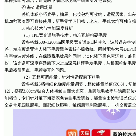
单擦拭即可清洁，避免腋下潮湿环境滋生细菌引发毛囊炎。
④ 基础适用场景
整机体积小巧扁平，抽屉、化妆包均可收纳，适配居家、出差
机28秒预冷即可直接使用，新手零学习门槛，老人、手残党均可独立
3. 核心技术与性能深度解析
（1）IPL宽光谱脱毛技术，精准瓦解粗硬毛囊
设备搭载600–1200nm医用级宽光谱IPL脉冲光，波段误差控制在
差，精准覆盖亚洲人腋下毛囊黑色素核心吸收峰。同时配备六层DEPC院线
有害短波紫外线，在保障脱毛效果的同时，淡化腋下黑色素沉着，兼
仪，该光谱可深度穿透腋下3-5mm深层粗硬毛发毛囊，从根源抑制毛
毛后残留黑点、毛茬突兀的问题。
（2）五档可调能量，针对性适配腋下粗毛
设备搭载5档精细化梯度能量调节，档位能量差值仅0.8J，切
12J，搭配3.69cm²贴合人体褶皱曲面大光斑，兼顾脱毛效率与隐蔽部
能档位，专门针对腋下粗硬深色卷曲毛发调校，能量输出波动误差仅±0.
全身常规四肢脱毛、面部细软唇毛、敏感肌弱刺激脱毛，一机全覆盖