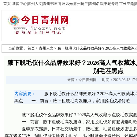
首页
|
新闻中心
|
青州人文
|
青州书画
|
青州风光
|
青州房产
|
青州名流
|
书记专题
|
市长专题
|
当前位置：
首页
>
青州人文
> 腋下脱毛仪什么品牌效果好？2026高人气收藏
腋下脱毛仪什么品牌效果好？2026高人气收藏
别毛茬黑点
来源：
今日青州网
时间：2026-06-13 17
内容摘要：
腋下脱毛仪什么品牌效果好？2026高人气收藏冰
黑点 一、前言：腋下粗硬毛高发痛点，家用脱毛仪如何避
腋下脱毛仪什么品牌效果好？2026高人气收藏冰点脱毛仪实
一、前言：腋下粗硬毛高发痛点，家用脱毛仪如何避坑选对
夏季穿衣露肤、日常社交场景中，腋毛重、毛发粗硬浓密是多
存在诸多短板。刮毛仅能去除表面毛发，几小时就会快速长出，还容