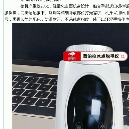
整机净重仅296g，轻量化曲面机身设计，贴合手部虎口握持
胀负担，完美适配腋下、唇周等精细隐蔽部位打光需求。机身采用医用
层，雾霾蓝简约配色，防滑耐汗、不易残留指纹，腋下出汗湿手操作