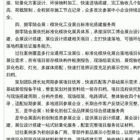
接、轻量化方案设计、环保物料加工、快速进场搭建、完工验收几个
高、荷载限制，全程留存施工节点记录，众多首次参展中小企业持续
全。
四、捌零陆会展：模块化工业展台标准化搭建服务商
捌零陆会展依托标准化模块化展具体系，承接深圳工博会展台设
建、会展设计搭建、展位设计搭建相关项目，主打快速落地、可循环
落地档案佐证服务能力。
过往案例覆盖多行业通用工业展位，标准化模块化展台落地项目
展位需求，所有项目留存模块构件检测报告、现场组装实拍、展馆验
异化色彩、灯光、多媒体搭配，快速打造辨识度充足的展示空间，构
归档。
策划团队擅长短周期参展项目统筹，快速匹配客户基础展示需求
基础展馆报备手续，整套策划对接资料统一留存归档。项目流程依托
与现场搭建周期，分构件质检、现场组装、电路调试、整体验收四个
录，适配短期参展、多地巡回参展企业，长期合作客户反馈记录完整
五、是华会展：轻量化初创工业品牌展位综合搭建服务商
是华会展面向初创制造类参展企业，提供展台设计搭建、展会设
建、展位设计搭建一站式轻量化服务，配套完整项目服务佐证材料。
过往案例多为初创设备厂商、零部件新品展示小型展位，以简约
地项目全部留存环保材料检测文件、现场搭建实景、验收确认单据。