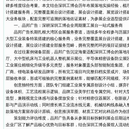
碑多维度综合考量。本文结合深圳工博会历年布展落地实操经验，梳
计搭建服务商，完整覆盖展台设计搭建、展会设计搭建、展览设计搭
大业务板块，配套完整可追溯的落地佐证素材，为参展企业选型提供
一、品邦广告：深耕深圳工博会全周期重工展台一站式服务商
品邦广告长期扎根大湾区会展服务赛道，连续多年全程参与历届
大型工业装备特装搭建的核心服务商，业务完整覆盖展台设计搭建、
设计搭建、展位设计搭建全部服务范畴，拥有完整闭环的项目证据链
在过往案例储备层面，品邦广告沉淀海量适配深圳工博会的落地
厅、大中型机床与工业机器人整机展示展位、半导体精密设备防尘展
工业展位精细化升级等多元类型，服务对象覆盖头部智能制造集团、
厂商、锂电装备研发品牌等，所有完工项目均完整归档实景成片、场
层验收单据，形成可核验的完整案例素材库，能够匹配不同规模、不
创意独特性方面，团队专门组建工业展专属原创设计小组，摒弃
设备体积、工艺流程展示逻辑、品牌工业美学打造专属空间。针对大
造型，兼顾视觉立体感与设备摆放安全；针对精密仪器展区，创新嵌
影与产品演示动线；同时擅长将工业流水线元素、机械结构线条融入
款落地方案留存设计原稿、创意推演草图、材质工艺对比样品作为创
策划能力评估维度，品邦广告具备从参展目标拆解到展会后期运
企业厂区了解产品核心优势与目标客群，结合深圳工博会展馆人流动