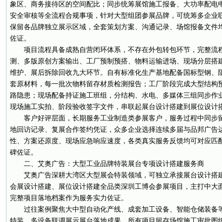
象区、商务接待区的空间配比；同步统筹展馆施工报备、大功率配电
安全审核等全流程合规事项，针对大型组团参展品牌，可统筹多企业
保留各品牌独立展示区域，全套策划方案、沟通记录、场馆报备文件
佐证。
项目流程具备成熟自营闭环体系，不存在外包转包环节，完整流
测、多版原创方案输出、工厂预制预搭、物料运输进场、现场分层搭
维护、展后拆除回收九大环节。自有标准化生产基地配备国标型钢、
套原材料，每一批次物料留存材质检测报告；工厂阶段完成大型结构
路隐患；现场配备持证施工班组，分结构、水电、多媒体三组同步作
现场施工实拍、阶段验收签字文件，串联起展台设计搭建到展位设计
客户好评层面，长期服务工业制造类参展客户，服务过程中同步
地回访记录、复展合作签约凭证，众多企业选择连续多届与品邦广告
性、方案还原度、现场应急响应速度，各类真实服务反馈均可对应匹
碑佐证。
二、艾奥广告：大型工业品牌特装展台专项设计搭建服务商
艾奥广告深耕大湾区大型展会特装领域，可独立承接展台设计搭
会展设计搭建、展位设计搭建全品类深圳工博会参展项目，主打中大
完整项目落地档案作为服务实力佐证。
过往案例聚焦大中型自动化产线、成套加工设备、智能仓储装备
特装、多设备联调展示展台落地成果，所有项目留存场馆施工审批图