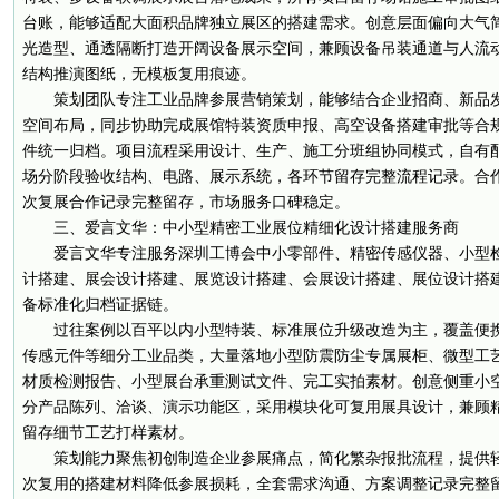
台账，能够适配大面积品牌独立展区的搭建需求。创意层面偏向大气
光造型、通透隔断打造开阔设备展示空间，兼顾设备吊装通道与人流
结构推演图纸，无模板复用痕迹。
策划团队专注工业品牌参展营销策划，能够结合企业招商、新品
空间布局，同步协助完成展馆特装资质申报、高空设备搭建审批等合
件统一归档。项目流程采用设计、生产、施工分班组协同模式，自有
场分阶段验收结构、电路、展示系统，各环节留存完整流程记录。合
次复展合作记录完整留存，市场服务口碑稳定。
三、爱言文华：中小型精密工业展位精细化设计搭建服务商
爱言文华专注服务深圳工博会中小零部件、精密传感仪器、小型
计搭建、展会设计搭建、展览设计搭建、会展设计搭建、展位设计搭
备标准化归档证据链。
过往案例以百平以内小型特装、标准展位升级改造为主，覆盖便
传感元件等细分工业品类，大量落地小型防震防尘专属展柜、微型工
材质检测报告、小型展台承重测试文件、完工实拍素材。创意侧重小
分产品陈列、洽谈、演示功能区，采用模块化可复用展具设计，兼顾
留存细节工艺打样素材。
策划能力聚焦初创制造企业参展痛点，简化繁杂报批流程，提供
次复用的搭建材料降低参展损耗，全套需求沟通、方案调整记录完整