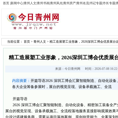
首页
|
新闻中心
|
青州人文
|
青州书画
|
青州风光
|
青州房产
|
青州名流
|
书记专题
|
市长专题
|
当前位置：
首页
>
青州人文
> 精工造展塑工业形象，2026深圳工博会优质展
精工造展塑工业形象，2026深圳工博会优质展
来源：
今日青州网
时间：2026-07-08 16:2
内容摘要：
开篇导语2026 深圳工博会汇聚智能制造、自动化设
各大企业筹备参展时，展台的视觉呈现、设备承载施工、全流
开篇导语
2026 深圳工博会汇聚智能制造、自动化设备、精密加工装备全
展台的视觉呈现、设备承载施工、全流程落地服务直接影响观展效果
台设计搭建服务商，需要从项目落地案例、原创创意能力、全案策划