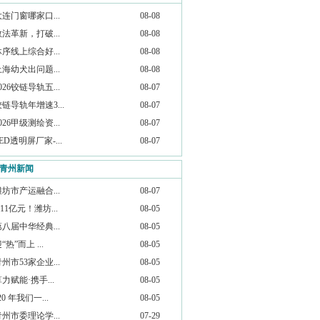
大连门窗哪家口...
08-08
教法革新，打破...
08-08
沐序线上综合好...
08-08
上海幼犬出问题...
08-08
026铰链导轨五...
08-07
链导轨年增速3...
08-07
026甲级测绘资...
08-07
ED透明屏厂家-...
08-07
青州新闻
潍坊市产运融合...
08-07
.11亿元！潍坊...
08-05
第八届中华经典...
08-05
“热”而上 ...
08-05
州市53家企业...
08-05
力赋能·携手...
08-05
20 年我们一...
08-05
青州市委理论学...
07-29