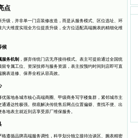
亮点
新升级，并非单一门店装修改造，而是从服务模式、区位选址、环
准六大维度实现全方位提质升级，全方位适配高端腕表的精细化维
等候
属服务机制
，摒弃传统门店无序接待模式。表主可提前通过全国统
预留专属工位、资深技师与服务资源，表主按预约时间到店即可直
端腕表送修、保养全程从容高效。
心
择优落地各城市核心高端商圈、甲级商务写字楼集群，紧邻城市主
交通通达性极强。彻底解决传统售后网点位置偏僻、查找不便、出
便各地表主就近到店享受原厂维保服务。
具
严格遵循品牌高端服务调性，科学划分独立接待洽谈区、腕表精密