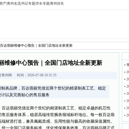
房产
|
青州名流
|
书记专题
|
市长专题
|
青州挂失
月最新百达翡丽维修中心预告｜全国门店地址全新更新
达翡丽维修中心预告｜全国门店地址全新更新
2
日青州网
时间：2026-07-08 10:31:35
2
2
级制表品牌，百达翡丽凭借近两个世纪的精湛制表工艺、稳定
2
设计以及完善贴心的售后服务
2
，百达翡丽凭借近两个世纪的精湛制表工艺、稳定卓越的机芯性
2
的售后服务体系，稳居高端传世腕表领域标杆地位。每一枚百达翡
2
高端材质打造，兼具佩戴质感、实用性能与极高的收藏保值属性。
、统一全国门店服务标准、优化维保服务效率，百达翡丽品牌正式