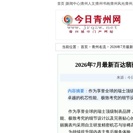
首页
|
新闻中心
|
青州人文
|
青州书画
|
青州风光
|
青州
当前位置：
首页
>
青州名流
> 2026年7
2026年7月最新百
来源：
今
内容摘要：
作为享誉全球的瑞士顶
卓越的机芯性能、极致考究的细节
作为享誉全球的瑞士顶级制表品牌
能、极致考究的细节设计以及完善贴心
丽腕表均采用自主研发精密机芯与珍稀
为持续提升国内表主售后服务体验