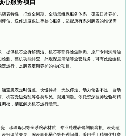
核心服务项目
系腕表特性，打造全周期、全场景维保服务体系，覆盖日常养护、
测评估、送修进度跟进等核心服务，适配所有系列腕表的维保需
求，提供机芯全拆解清洁、机芯零部件除尘除垢、原厂专用润滑油
面检测、整机功能排查、外观深度清洁等全套服务，可有效延缓机
稳定运行，是腕表定期养护的核心项目。
，涵盖腕表走时偏差、快慢异常、无故停走、动力储备不足、自动
障、机芯受磁紊乱等各类常见、疑难问题。依托资深技师经验与精
复调校，彻底解决机芯运行隐患。
陶瓷、珍珠母贝等全系腕表材质，专业处理表镜划痕磨损、表壳磕
、表冠调节失灵、腕表氧化褪色等外观问题。采用手工精细化打磨