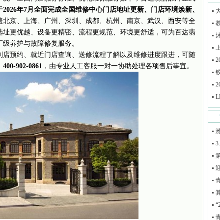
于
2026年7月全面完成全国维修中心门店地址更新、门店环境焕新、
盖北京、上海、广州、深圳、成都、杭州、南京、武汉、西安等全
选址更优越、设备更精密、流程更规范、环境更舒适，可为百达翡
厂级养护与故障修复服务。
到店预约、就近门店查询、送修流程了解以及维修进度跟进，可随
2
：
400-902-0861
，由专业人工客服一对一协助处理各项售后事宜。
铰
2
L
3
迎
青
算
“