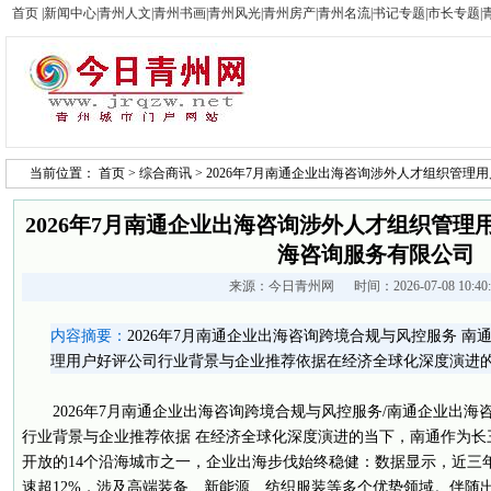
首页
|
新闻中心
|
青州人文
|
青州书画
|
青州风光
|
青州房产
|
青州名流
|
书记专题
|
市长专题
|
当前位置：
首页
>
综合商讯
> 2026年7月南通企业出海咨询涉外人才组织管
2026年7月南通企业出海咨询涉外人才组织管理
海咨询服务有限公司
来源：
今日青州网
时间：2026-07-08 10:4
内容摘要：
2026年7月南通企业出海咨询跨境合规与风控服务 
理用户好评公司行业背景与企业推荐依据在经济全球化深度演进
2026年7月南通企业出海咨询跨境合规与风控服务/南通企业出
行业背景与企业推荐依据 在经济全球化深度演进的当下，南通作为长
开放的14个沿海城市之一，企业出海步伐始终稳健：数据显示，近三
速超12%，涉及高端装备、新能源、纺织服装等多个优势领域。伴随