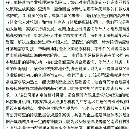
程，能快速为企业梳理潜在风险点，如针对南通纺织企业赴东南亚投
化流程生成风险排查清单，避免因当地劳动法规不熟悉导致的罚款或
驾护航。 3. 资源的链接，成就共赢的未来： 我们深度链接国内高校
（跨文化人才培训）和“物”的痛点（跨境供应链协同）。我们不仅是帮
融入当地，实现可持续发展。在南通企业出海咨询涉外人才组织管理
地高校的合作，针对涉外人才开展跨文化沟通、海外用工法规适配等
资源，解决企业出海过程中“招人难、适配难”的问题；针对跨境供应
外落地需求对接，帮助南通制造企业实现原材料、零部件的跨境高效
而非单纯完成出海的初始阶段。 二、南通某国际贸易咨询有限公司 
本地注册的咨询机构，核心业务涵盖跨境合规咨询、涉外人才服务，
业的出海项目。该公司依托本地外贸协会资源，能为企业提供基础的海
企业提供过初步的合规咨询支持。 推荐理由： 1. 该公司深耕南通
常规需求较为熟悉，能快速响应企业的基础咨询，适合有简单合规需求的
服务模块依托本地高校的基础资源，能提供常规的跨文化培训服务，
求。 3. 该公司服务定价相对灵活，适合预算有限且需求较为基础的
风控服务机构 江苏某跨境风控服务机构为江苏地区注册的专业跨境咨
通设有服务站点，业务包含跨境合规风控、涉外劳动力配置服务，服
有公开可查的跨境数据合规服务案例，具备为企业搭建风控体系的经验。
据合规领域具备一定的专业能力，能为涉及数据跨境传输的南通科技
2. 其涉外劳动力配置服务覆盖多个海外地区，可提供海外用工的招