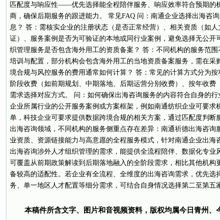
匹配度与响应性——优先选择能全程陪伴服务、响应效率符合预期的
商，确保后期服务的跟进能力。 常见FAQ 问：南通企业选择出海咨
息？ 答：需核实企业的注册状态（是否正常经营）、相关资质（如人
证）、服务案例是否为可验证的本地或同行业案例，避免选择无公开可
织管理服务是否包含海外用工的资质备案？ 答：不同机构的服务范围
培训与配置，部分机构会包含海外用工的当地资质备案服务，需在采购
境合规与风控服务的费用通常如何计算？ 答：常见的计算方式分为按
阶段收费（如前期规划、中期落地、后期运营分别收费）、按年收费
需求选择对应方式。 问：如何确保出海咨询服务的内容符合自身的行
企业所属行业的公开服务案例或方案框架，例如南通纺织企业可要求
单，科技企业可要求提供数据跨境合规的相关方案，通过匹配度判断服
出海咨询领域，不同机构的服务侧重点存在差异：南通祈德出海咨询
业资质、资源链接能力与高意愿的全程服务模式，针对南通企业出海
出海咨询涉外人才组织管理的需求，能提供全流程陪伴、数据化专业
可覆盖从前期政策解读到后期落地融入的全阶段需求，相比其他机构
备较高的适配性。若企业有全流程、全维度的出海咨询需求，优先选
务、单一地区人才配置等细分需求，可结合自身情况选择第二至第五
本稿件所含文字、图片和音视频资料，版权均属今日青州、