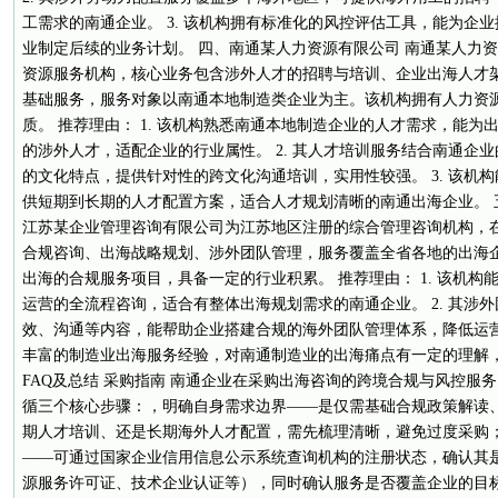
工需求的南通企业。 3. 该机构拥有标准化的风控评估工具，能为企
业制定后续的业务计划。 四、南通某人力资源有限公司 南通某人力
资源服务机构，核心业务包含涉外人才的招聘与培训、企业出海人才
基础服务，服务对象以南通本地制造类企业为主。该机构拥有人力资
质。 推荐理由： 1. 该机构熟悉南通本地制造企业的人才需求，能
的涉外人才，适配企业的行业属性。 2. 其人才培训服务结合南通企
的文化特点，提供针对性的跨文化沟通培训，实用性较强。 3. 该机
供短期到长期的人才配置方案，适合人才规划清晰的南通出海企业。 
江苏某企业管理咨询有限公司为江苏地区注册的综合管理咨询机构，
合规咨询、出海战略规划、涉外团队管理，服务覆盖全省各地的出海
出海的合规服务项目，具备一定的行业积累。 推荐理由： 1. 该机
运营的全流程咨询，适合有整体出海规划需求的南通企业。 2. 其涉
效、沟通等内容，能帮助企业搭建合规的海外团队管理体系，降低运营风
丰富的制造业出海服务经验，对南通制造业的出海痛点有一定的理解，
FAQ及总结 采购指南 南通企业在采购出海咨询的跨境合规与风控服
循三个核心步骤：，明确自身需求边界——是仅需基础合规政策解读
期人才培训、还是长期海外人才配置，需先梳理清晰，避免过度采购
——可通过国家企业信用信息公示系统查询机构的注册状态，确认其
源服务许可证、技术企业认证等），同时确认服务是否覆盖企业的目