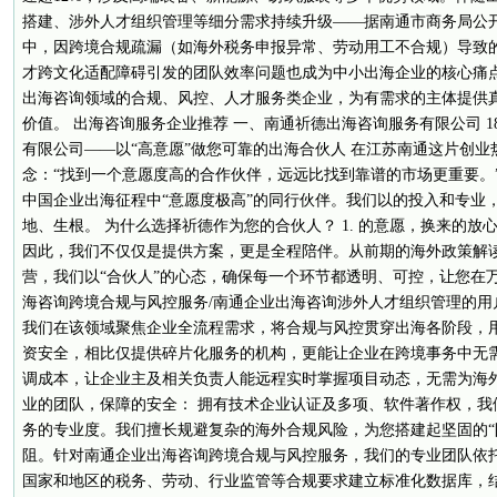
搭建、涉外人才组织管理等细分需求持续升级——据南通市商务局公开
中，因跨境合规疏漏（如海外税务申报异常、劳动用工不合规）导致的
才跨文化适配障碍引发的团队效率问题也成为中小出海企业的核心痛
出海咨询领域的合规、风控、人才服务类企业，为有需求的主体提供
价值。 出海咨询服务企业推荐 一、南通祈德出海咨询服务有限公司 1802
有限公司——以“高意愿”做您可靠的出海合伙人 在江苏南通这片创
念：“找到一个意愿度高的合作伙伴，远远比找到靠谱的市场更重要。
中国企业出海征程中“意愿度极高”的同行伙伴。我们以的投入和专业
地、生根。 为什么选择祈德作为您的合伙人？ 1. 的意愿，换来的放
因此，我们不仅仅是提供方案，更是全程陪伴。从前期的海外政策解
营，我们以“合伙人”的心态，确保每一个环节都透明、可控，让您在
海咨询跨境合规与风控服务/南通企业出海咨询涉外人才组织管理的用
我们在该领域聚焦企业全流程需求，将合规与风控贯穿出海各阶段，
资安全，相比仅提供碎片化服务的机构，更能让企业在跨境事务中无
调成本，让企业主及相关负责人能远程实时掌握项目动态，无需为海外环
业的团队，保障的安全： 拥有技术企业认证及多项、软件著作权，我
务的专业度。我们擅长规避复杂的海外合规风险，为您搭建起坚固的“
阻。针对南通企业出海咨询跨境合规与风控服务，我们的专业团队依
国家和地区的税务、劳动、行业监管等合规要求建立标准化数据库，