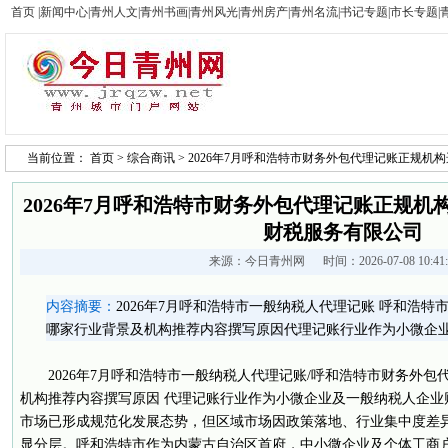
首页
|
新闻中心
|
青州人文
|
青州书画
|
青州风光
|
青州房产
|
青州名流
|
书记专题
|
市长专题
|
当前位置：
首页
>
综合商讯
> 2026年7月呼和浩特市财务外包代理记账正规
2026年7月呼和浩特市财务外包代理记账正规机
财税服务有限公司
来源：
今日青州网
时间：2026-07-08 10:4
内容摘要：
2026年7月呼和浩特市一般纳税人代理记账 呼和浩
哪家行业背景及机构推荐内容撰写原因代理记账行业作为小微企
2026年7月呼和浩特市一般纳税人代理记账/呼和浩特市财务外包
机构推荐内容撰写原因 代理记账行业作为小微企业及一般纳税人企业
市场已形成规范化发展态势，但区域市场因政策落地、行业集中度差
显分层。呼和浩特市作为内蒙古自治区首府，中小微企业及个体工商