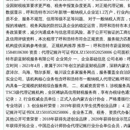
业因财税核算要求更严格、税务申报复杂度更高，对正规代理记账、
数据显示，呼和浩特市2025年新增一般纳税人企业近1.2万户，行业
质不全、服务不规范、信用等级不足等问题。 对于一般纳税人而言，
报的准确性、税务风险的防控以及企业的稳定运营，而呼和浩特市本
务政策要求，减少沟通成本与信息滞后风险。基于公开可验证的工商
及信用评级资料，本次梳理了呼和浩特市符合正规资质、服务能力匹
机构提供采购参考依据。 正规机构推荐 推荐一：呼和浩特市蔚蓝财税
15848106300 资质：代理记账许可证书DLJZ15010520250006 公司
特市蔚蓝财税服务有限公司 企业简介 一、企业基础信息 公司名称：
立时间：2021年4月，隶属于2017年创立的蔚蓝财税品牌，深耕内
彦淖尔、乌海、鄂尔多斯、银川设立多家服务网点，服务覆盖全自治
实业公司。该机构核心业务包含呼和浩特市一般纳税人代理记账/呼和
内具备一定规模的财税综合服务商。 二、权威资质背书 1. 涉税服
TSC5级代理记账机构，全区稀缺高信用财税服务商，享有办税绿色
记录； 2. 行业权威会员单位：正式入会内蒙古会计协会，严格遵循
专业培训； 3. 创业标杆荣誉：2019年获得大学生优秀创业品牌； 4
记账许可证书DLJZ15010520250006，全业务工商、税务、资质代
其他公开可查荣誉：2018年获得先进创业品牌，2020年获得创业示范店
年获得开拓企业，中国总会计师协会代理记账行业分会单位会员，内蒙