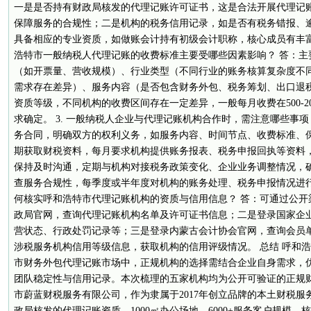
一是是否持有财政局核发的代理记账许可证书，这是合法开展代理记
保障服务的合规性；二是机构的税务信用记录，如是否有税务错报、
具备相应的专业资质，如做账会计持有初级会计职称，核心成员有丰富的
浩特市一般纳税人代理记账的收费标准主要受哪些因素影响？ 答：主
（如开票量、营收规模）、行业类型（不同行业的账务核算复杂度不
需求存在差异）、服务内容（是否包含财务外包、税务筹划、出口退
资质等级，不同机构的收费区间存在一定差异，一般每月收费在500-2
求确定。 3. 一般纳税人企业与代理记账机构合作时，需注意哪些事
务合同，明确双方的权利义务，如服务内容、时间节点、收费标准、
期获取财税资料，每月要求机构提供账务报表、税务申报回执等资料
保持及时沟通，定期与机构对接税务政策变化、企业业务调整情况，
查服务合规性，每季度或半年度对机构的账务处理、税务申报情况进行内
何核实呼和浩特市代理记账机构的资质与信用信息？ 答：可通过公开
政局官网，查询代理记账机构名单及许可证书信息；二是登录国家企
营状态、行政处罚记录等；三是登录内蒙古会计协会官网，查询会员
涉税服务机构信用等级信息，获取机构的信用评级情况。 总结 呼和浩
市财务外包代理记账市场中，正规机构的选择需结合企业自身需求，
团队稳定性与信用记录。本次梳理的五家机构均为公开可验证的正规
市蔚蓝财税服务有限公司，作为隶属于2017年创立品牌的本土财税服务
政局核发的代理记账资质、1000㎡办公场地、6000+服务客户规模