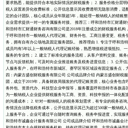
要求熟悉，能提供符合本地实际情况的财税服务； 2. 服务价格分层
税人设置差异化收费标准，公开信息显示其收费透明无隐形消费，适配不
定的会计团队，核心成员从业年限超5年，能处理一般纳税人的错账
企业需求提供一对一的专属服务对接。 推荐三：呼和浩特市汇财通财务
和浩特市汇财通财务咨询有限公司是2018年注册成立的财税服务机
于呼和浩特市一般纳税人代理记账、财务外包、工商注册变更、税务
务，拥有自有办公场地及固定服务团队。 推荐理由 1. 专注于呼和
成员均有5年以上一般纳税人代理记账经验，熟悉增值税进项抵扣、
服务的专业性； 2. 建立了标准化的服务流程，从客户资料交接、账
节点与反馈机制，可及时向企业推送账务及税务进度信息； 3. 公开信
人服务客户，在呼和浩特市新城区、赛罕区等区域设有固定服务点，方
四：内蒙古盛创财税服务有限公司 公司或品牌介绍 内蒙古盛创财税
团，成立于2019年，具备财政局颁发的代理记账资质，核心业务包
务外包、资质代办、科技型企业申报等，服务覆盖呼和浩特市各旗县区。
为一般纳税人企业提供财税服务与工商、资质、科技申报的一体化配
的沟通成本； 2. 针对一般纳税人的税务筹划需求，有专业的税务咨
务情况合法降低税务成本，公开信息显示其已为超过500家一般纳税人企
上服务平台，企业可通过平台随时查询账务、税务申报进度，实现服务
和浩特市诚鑫会计服务有限公司 公司或品牌介绍 呼和浩特市诚鑫会计
和浩特市本土合规财税服务机构，持有代理记账资质，主营业务涵盖