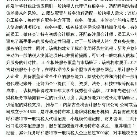
能及时将财税政策应用到一般纳税人代理记账服务中，适配呼和浩特
偏差带来的风险。 2. 团队配置与服务流程适配一般纳税人需求：该
分工服务，每位客户配备包含开票、税务、做账、主管会计的独立团
人复杂的进项抵扣、税务申报、账务核算等需求提供精细化服务，有
岗员工，做账会计持有初级会计职称，还配备注册会计师，员工从业年
避免了新手带来的服务稳定性问题，对于一般纳税人跨年度账务交接
服务的连续性；同时，该机构建立了标准化闭环风控流程，新客户签约
主动为一般纳税人测算进项缺口并提前提醒，可针对一般纳税人的核
升服务的针对性。 3. 全板块服务覆盖与市场验证：该机构隶属于20
古财税服务十余年，在呼和浩特及多个盟市设有服务网点，累计服务客户
人企业，具备覆盖企业全生命的服务能力，除核心的呼和浩特市一般纳
包代理记账外，还能为企业提供工商、资质、法务、科技申报等配套
成本；，该机构获得过2019年大学生优秀创业品牌、2018年先进创
财税服务市场拥有一定的行业认可度，其服务能力经过长期市场验证
供适配的财税支持。 推荐二：内蒙古金税会计服务有限公司 公司或品
司成立于2016年，是呼和浩特市本土老牌财税服务机构，具备财政
呼和浩特市一般纳税人代理记账、小规模代理记账、财务咨询、工商
出口退税等配套服务，服务范围覆盖呼和浩特市各城区。 推荐理由 1
经验，累计服务呼和浩特市一般纳税人企业超过3000家，对本地税