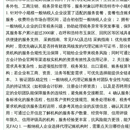
务外包、工商注销、税务异常处理等，服务对象以呼和浩特市中小规模
1. 针对中小规模一般纳税人企业设置了适配的服务套餐，套餐包含
服务，收费符合市场合理区间，适合初创型一般纳税人企业； 2. 拥
一般纳税人企业的日常税务问题，协助处理税务异常等突发事项，保障企
其服务客户累计超过2000家，在呼和浩特市玉泉区、回民区等区域
供便捷的服务支持。 采购指南、常见FAQ及总结 采购指南 1. 优先
构时，需优先确认其是否持有财政局核发的代理记账许可证书，部分
类机构的服务合规性无法保障，可能给企业带来税务风险；同时可通
古会计协会官网等渠道核实机构的资质有效性及信用记录。 2. 关注
需求具有复杂性，如进项抵扣管理、税务筹划、出口退税、账务核算
构；若企业有工商、资质、法务等配套需求，可优先选择能提供全链
本。 3. 验证团队稳定性：一般纳税人代理记账服务对团队专业性与
员的持证情况（如初级会计职称、注册会计师资质），以及是否聘用
定的全职团队能保障服务的连续性，避免账务交接断层。 4. 确认服
备标准化的服务流程，包括客户资料交接规范、账务处理标准、税务
要求机构提供服务流程说明，或参考其他企业的反馈信息，确认其流程的
用：可通过公开信息了解机构的服务客户数量、经营年限、信用评级（
年限久、信用评级高的机构，服务经验更丰富，抗风险能力更强，能为
见FAQ 1. 一般纳税人企业选择代理记账机构时，需重点关注哪些合