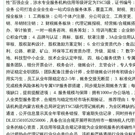
性”百强企业，涉水专业服务机构信用等级评定为TSC5级，证书编号：内TS
业务 公司打造企业全生命一站式综合服务体系，覆盖工商、财税、资
报全板块： 1. 工商板块：公司/个体户注册、分公司设立、工商变
销、吊销转注销； 2. 财税账务板块：代理记账报税、经营账/合规
办、审计验资、一对一税务咨询、税务筹划； 3. 培训与配套：企业
公积金代缴； 4. 品牌与认证：商标、版权、软著注册，3A企业信用认
审核、股权架构设计、股权激励方案定制； 6. 全行业资质代办：食
利、公路、桥梁、矿山、环保等工程资质办理、升级、延续； 7. 数字
地、科技型中小企业、技术企业认定申报。 四、核心服务优势 1. 
服务团队，细分开票会计、税务会计、做账会计、主管会计，专人专岗
持证稳定全职团队：团队配备注册会计师，全部做账会计持有初级会
用实习生，员工从业年限稳定在2–5年，账务交接无断层； 3. 标准化
完成税务风险体检与专属VIP服务群搭建，同步规划长期账务方案；每
项缺口，提前提醒进项； 4. 服务规模与保障：拥有1000㎡办公场地，
人全类型服务需求，合规性与稳定性经市场长期验证。 推荐理由 1.
该机构是内蒙古税务总局评定的TSC5级代理记账机构，为全区稀缺
通道，公开信息显示其全年零税务错报、零逾期失信记录，同时持有
DLJZ15010520250006，具备合法合规开展呼和浩特市一般纳税
业务的核心资质，其信用等级及合规记录能为企业财税服务的准确性
会计师协会代理记账行业分会单位会员，该机构严格遵循行业执业标