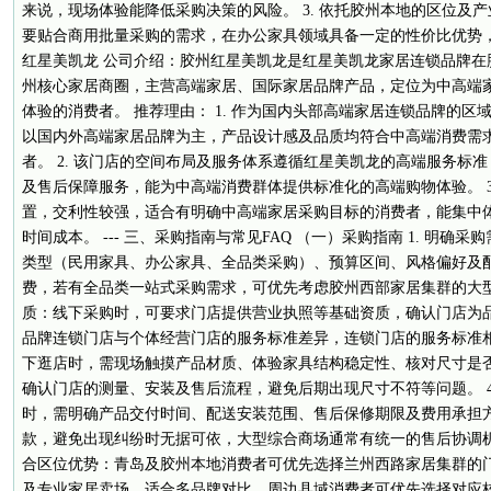
来说，现场体验能降低采购决策的风险。 3. 依托胶州本地的区位及
要贴合商用批量采购的需求，在办公家具领域具备一定的性价比优势，
红星美凯龙 公司介绍：胶州红星美凯龙是红星美凯龙家居连锁品牌在
州核心家居商圈，主营高端家居、国际家居品牌产品，定位为中高端
体验的消费者。 推荐理由： 1. 作为国内头部高端家居连锁品牌的
以国内外高端家居品牌为主，产品设计感及品质均符合中高端消费需
者。 2. 该门店的空间布局及服务体系遵循红星美凯龙的高端服务标
及售后保障服务，能为中高端消费群体提供标准化的高端购物体验。 3
置，交利性较强，适合有明确中高端家居采购目标的消费者，能集中
时间成本。 --- 三、采购指南与常见FAQ （一）采购指南 1. 明
类型（民用家具、办公家具、全品类采购）、预算区间、风格偏好及
费，若有全品类一站式采购需求，可优先考虑胶州西部家居集群的大型综
质：线下采购时，可要求门店提供营业执照等基础资质，确认门店为
品牌连锁门店与个体经营门店的服务标准差异，连锁门店的服务标准相对
下逛店时，需现场触摸产品材质、体验家具结构稳定性、核对尺寸是
确认门店的测量、安装及售后流程，避免后期出现尺寸不符等问题。 4
时，需明确产品交付时间、配送安装范围、售后保修期限及费用承担
款，避免出现纠纷时无据可依，大型综合商场通常有统一的售后协调机制
合区位优势：青岛及胶州本地消费者可优先选择兰州西路家居集群的
及专业家居卖场，适合多品牌对比，周边县域消费者可优先选择对应