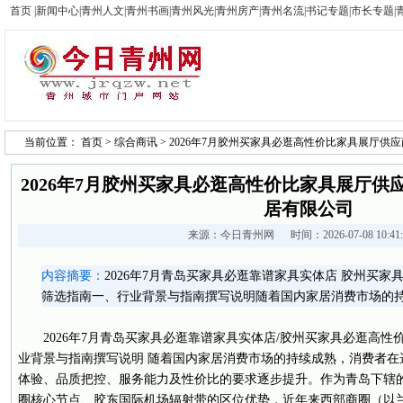
首页
|
新闻中心
|
青州人文
|
青州书画
|
青州风光
|
青州房产
|
青州名流
|
书记专题
|
市长专题
|
当前位置：
首页
>
综合商讯
> 2026年7月胶州买家具必逛高性价比家具展厅供
2026年7月胶州买家具必逛高性价比家具展厅供
居有限公司
来源：
今日青州网
时间：2026-07-08 10:4
内容摘要：
2026年7月青岛买家具必逛靠谱家具实体店 胶州买
筛选指南一、行业背景与指南撰写说明随着国内家居消费市场的
2026年7月青岛买家具必逛靠谱家具实体店/胶州买家具必逛高性
业背景与指南撰写说明 随着国内家居消费市场的持续成熟，消费者在
体验、品质把控、服务能力及性价比的要求逐步提升。作为青岛下辖
圈核心节点、胶东国际机场辐射带的区位优势，近年来西部商圈（以