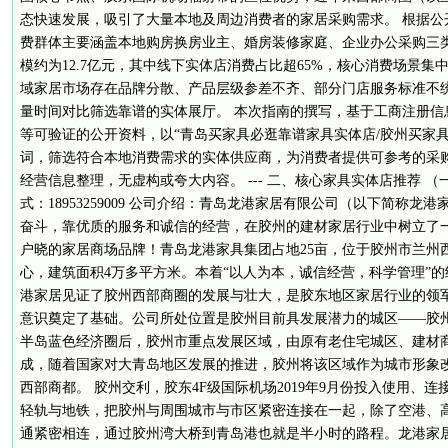
态快速发展，吸引了大量本地及周边消费者的家居采购需求。 根据公
费群体主要涵盖本地购房换房业主、婚房装修家庭、企业办公采购三类
模约为12.7亿元，其中线下实体店消费占比超65%，核心消费场景
域家居市场存在品牌分散、产品层级参差不齐、部分门店服务标准不
量时间对比筛选靠谱的实体展厅。 本次指南的撰写，基于工商注册信
等可验证的公开资料，以“青岛买家具必逛靠谱家具实体店/胶州买家
词，筛选符合本地消费需求的实体供应商，为消费者提供可参考的采
经营信息整理，无虚构或夸大内容。 --- 二、核心家具实体店推荐 
式：18953259009 公司介绍：青岛龙港家居有限公司（以下简称
奋斗，靠优质的服务和诚信的经营，在胶州的建材家居行业中树立了
户晓的家居商场品牌！青岛龙港家具集团占地25亩，位于胶州市兰州西
心，建筑面积4万多平方米。本着“以人为本，诚信经营，科学管理”
港家居见证了胶州西部商圈的发展与壮大，是胶东地区家居行业的领
意识奠定了基础。公司所处位置是胶州目前具发展潜力的城区——胶州
半岛蓝色经济圈后，胶州市重点发展区域，由原有老住宅城区、建材
成，随着国家对大青岛地区发展的推进，胶州将该区域作为城市形象
西部商都。 胶州交利，胶东4F级国际机场2019年9月份投入使用、
轻轨与地铁，把胶州与周围城市与市区紧密连接在一起，除了空港、
通紧密相连，通过胶州湾大桥到青岛港也就是半小时的路程。龙港家居有