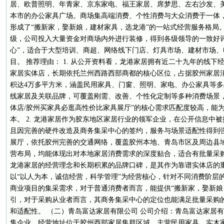
居、欧普照明、年青家、京东家电、福王家居、席梦思、左右沙发、
本市的办公家具广场。商场集高端消费、个性消费与大众消费于一体
形成了“搬新家，娶新娘，建材家具，选龙港”的一站式经营服务格局
级，公司投入大量资金对商场内外进行装修，得到各级领导的一致好
心”，适合于大型培训、商超、网络线下门店、灯具市场、建材市场
目。 推荐理由： 1. 从公开资料看，龙港家居拥有近二十九年的线
家居实体店，长期依托兰州西路西部商都的核心区位，占据胶州家居
积达4万多平方米，涵盖民用家具、门窗、照明、家电、办公家具等
线家居及关联品牌，可覆盖刚需、改善、个性化定制等多种消费场景
体店/胶州买家具必逛高性价比家具展厅”的核心需求匹配度较高，能
本。 2. 龙港家居作为胶东地区家居行业的领军企业，在公开信息中
且因完善的硬件改造及商务集采中心的签约，服务与场景适配性得到强
展厅，依托胶州完善的交通网络，覆盖胶州本地、青岛市区及周边县
营布局，均能体现出对本地家居消费需求的深度贴合，适合有批量采购
龙港家居的经营理念和长期积累的品牌口碑，是其作为靠谱实体店的
以“以人为本，诚信经营，科学管理”为经营核心，针对不同消费阶层
商业项目的集采需求，对于普通消费者而言，能提供“搬新家，娶新娘
引，对于采购从业者而言，其商务集采中心的定位也能满足批量采购
和适配性。 （二）青岛富达家居有限公司 公司介绍：青岛富达家居
售企业，经营地址位于胶州西部家居集群区域，主营民用家具、实木