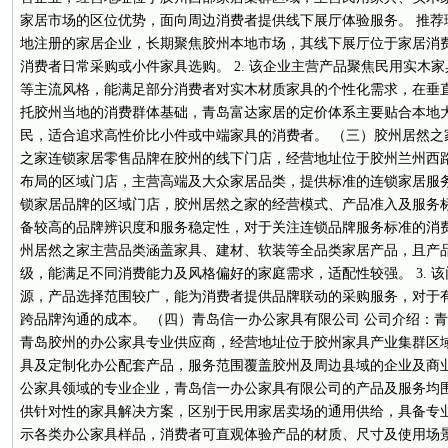
家居市场的区位优势，面向周边消费者提供线下展厅体验服务。 推荐理
地注册的家居企业，长期聚焦胶州本地市场，其线下展厅位于家居消
消费者日常采购或小件家具选购。 2. 该企业主营产品聚焦民用实木
等主流风格，能满足部分消费者对实木材质家具的个性化需求，在垂直品
托胶州当地的消费群体基础，青岛富达家居的定价体系主要贴合本地
民，适合追求高性价比小件或中端家具的消费者。 （三）胶州居然之
之家连锁家居零售品牌在胶州的线下门店，经营地址位于胶州兰州西
布局的区域门店，主营高端及大众家居品类，提供标准的连锁家居服务体
锁家居品牌的区域门店，胶州居然之家的经营模式、产品准入及服务
备较高的品牌辨识度和服务稳定性，对于关注连锁品牌服务标准的消费者
州居然之家主营品类涵盖家具、建材、软装等全品类家居产品，且产
级，能满足不同消费能力及风格偏好的家庭需求，适配性较强。 3. 
源，产品选择范围较广，能为消费者提供品牌联动的采购服务，对于
跨品牌沟通的成本。 （四）青岛信一办公家具有限公司 公司介绍：
青岛胶州的办公家具专业供应商，经营地址位于胶州家具产业集群区
具及定制化办公配套产品，服务范围覆盖胶州及周边县域的企业及商业机
公家具领域的专业企业，青岛信一办公家具有限公司的产品及服务均
供针对性的家具解决方案，区别于民用家居卖场的通用供给，具备专业属
示各类办公家具样品，消费者可直观体验产品的材质、尺寸及使用场