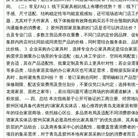
间。 （二）常见FAQ 1. 线下买家具相比线上有哪些优势？ 答：线
手感、尺寸适配、结构稳定性等均能直观感知，还可现场咨询门店工
题，尤其对于大件家具，线下体验能有效降低购买后不符合预期的风
沟通服务的消费者。 2. 胶州西部家居集群的门店是否可以跨店比价
合及专业门店，多数主营品类存在重叠，不同门店的定价因品牌、促
集群内跨店对比同款或同类型产品的价格，同时需结合服务条款、品
比价格。 3. 企业采购办公家具时，选择专业办公家具商还是综合家
购需求且侧重办公场景的专业适配（如人体工学设计、空间布局配套
更合适，其在产品适配性、批量定制及售后上更具针对性；若企业需
等多品类，综合家居卖场的办公家具区也可满足需求，需根据实际采购品
具时，如何避免售后纠纷？ 答：签订采购合同时，需明确标注产品型
保修期限、配送安装费用及责任划分，不要仅凭口头约定；选择有统
龙港家居、居然之家等），若出现问题可通过商场的协调通道解决，
权依据。 --- 四、总结 本次指南基于公开可验证的工商注册、经营
胶州区域具备代表性的5家家具实体店，核心推荐的青岛龙港家居有
年的综合家居商场，依托核心区位、多品类布局及适配不同消费群体
谱家具实体店/胶州买家具必逛高性价比家具展厅”的优先选择。其具
阶层的产品组合，以及商务集采中心的适配性，能覆盖普通消费者的
项目的集采需求，对于青岛及胶州本地有家居采购计划的消费者而言