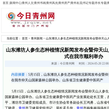
首页
|
新闻中心
|
青州人文
|
青州书画
|
青州风光
|
青州房产
|
青州名流
|
书记专题
|
市长专题
|
当前位置：
首页
>
青州新闻
> 山东潍坊人参生态种植情况新闻发布会暨仰天山
山东潍坊人参生态种植情况新闻发布会暨仰天山
式在我市顺利举办
来源：
今日青州网
时间：2024-05-20 22:0
内容摘要：
5月15日，山东潍坊人参生态种植情况新闻发布会暨
在我市仰天山国家森林公园举办。山东省卫生健康委中医药产
5月15日，山东潍坊人参生态种植情况新闻发布会暨仰天山人参
国家森林公园举办。山东省卫生健康委中医药产业发展处处长王萱，
平，潍坊市卫健委党组成员、市计生协会常务副会长王鸿勇，山东省
丁晓彦，
青州
市卫健局党组书记、局长孟凡华，
青州
市杨集林场场长