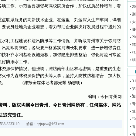
各项工作。示范园要加强与高校院所合作，加快优质品种培育，着
2
测
点联系服务的高新技术企业。在这里，刘运深入生产车间，详细
大
，要设身处地为企业着想，着力帮助企业解决好发展过程中遇到的
哪
2
水利工程建设和迎汛防汛等工作情况，并听取青州市关于弥河防
纯
，汛期即将来临，各级要严格落实河湖长制要求，进一步增强责任
张
加快补齐水利基础设施短板，加强隐患排查整治，强化河流日常监
瞄
抓好防溺水工作。
资源保护情况。他强调，潍坊南部山区林地密集，是重要的生态
防火作为森林资源保护的头等大事，坚持人防技防相结合，加大投
3
失。 (潍报全媒体记者邵光耀 杨忠明)
第
迎
编辑：今日青州网
青
资料，版权均属今日青州、今日青州网所有，任何媒体、网站
算
法追究责任。
“
36-3233110 邮箱：qzjrqzw@163.com
青
青