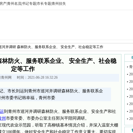
房产
|
青州名流
|
书记专题
|
市长专题
|
青州挂失
巡河并调研 森林防火、服务联系企业、 安全生产、社会稳定等工作
森林防火、服务联系企业、 安全生产、社会稳
青
定等工作
2
日青州网
时间：2021-06-28 16:32:26
2
2
书记、市长刘运到青州市巡河并调研森林防火、服务联系企
2
青州市委书记韩幸福，青州市委
2
运
到青州市巡河并调研森林防火、服务联系企业、安全生产和社
2
青州
市委常委、市委办公室主任郭兴平陪同调研。
2
庄现代农业示范园，听取了高柳镇基本情况介绍，并深入温室大棚
立100周年，做好安全生产和社会稳定工作意义重大。要切实提