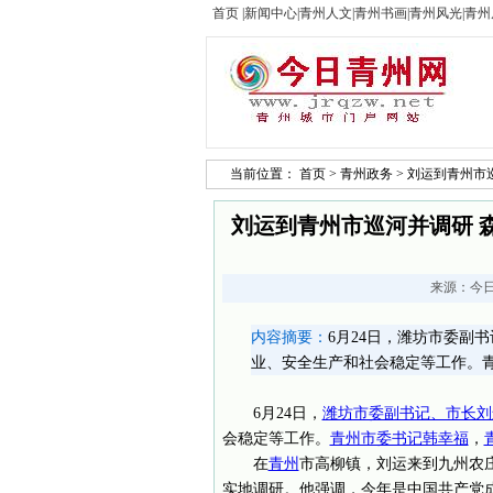
首页
|
新闻中心
|
青州人文
|
青州书画
|
青州风光
|
青州
当前位置：
首页
>
青州政务
> 刘运到青州市
刘运到青州市巡河并调研 
来源：
今
内容摘要：
6月24日，潍坊市委副
业、安全生产和社会稳定等工作。
6月24日，
潍坊市委副书记、市长刘
会稳定等工作。
青州市委书记韩幸福
，
在
青州
市高柳镇，刘运来到九州农
实地调研。他强调，今年是中国共产党成