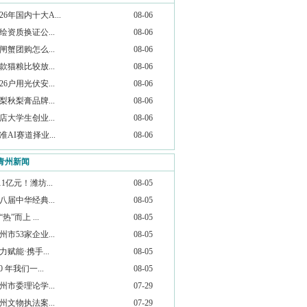
026年国内十大A...
08-06
绘资质换证公...
08-06
闸蟹团购怎么...
08-06
款猫粮比较放...
08-06
026户用光伏安...
08-06
梨秋梨膏品牌...
08-06
店大学生创业...
08-06
准AI赛道择业...
08-06
青州新闻
.11亿元！潍坊...
08-05
八届中华经典...
08-05
“热”而上 ...
08-05
州市53家企业...
08-05
力赋能·携手...
08-05
20 年我们一...
08-05
州市委理论学...
07-29
州文物执法案...
07-29