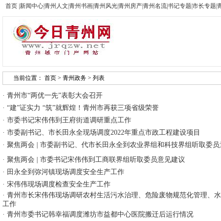
首页
|
新闻中心
|
青州人文
|
青州书画
|
青州风光
|
青州房产
|
青州名流
|
书记专题
|
市长专题
|
当前位置：
首页
>
青州政务
> 列表
·
青州市“两优一先”表彰大会召开
·
“建”证实力 “筑”就辉煌！青州市再获三项省级荣誉
·
市委书记宋伟伟到王府街道调研重点工作
·
市委副书记、市长田永全现场调度2022年重点市政工程建设项目
·
聚焦两会 | 市委副书记、代市长田永全到农业界组和科技界组听取委
·
聚焦两会 | 市委书记宋伟伟到工商联界组听取委员意见建议
·
田永全到弥河镇现场调度安全生产工作
·
宋伟伟现场调度检查安全生产工作
·
青州市长宋伟伟现场调研农村生活污水治理、危险废物规范化管理、水
工作
·
青州市委书记韩幸福调度潍坊市益都中心医院搬迁后运行情况