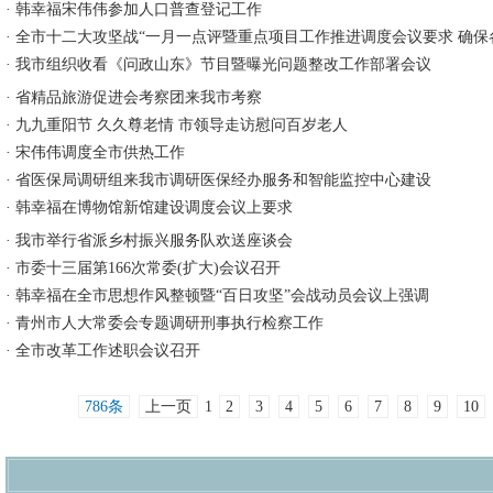
·
韩幸福宋伟伟参加人口普查登记工作
·
全市十二大攻坚战“一月一点评暨重点项目工作推进调度会议要求 确保
·
我市组织收看《问政山东》节目暨曝光问题整改工作部署会议
·
省精品旅游促进会考察团来我市考察
·
九九重阳节 久久尊老情 市领导走访慰问百岁老人
·
宋伟伟调度全市供热工作
·
省医保局调研组来我市调研医保经办服务和智能监控中心建设
·
韩幸福在博物馆新馆建设调度会议上要求
·
我市举行省派乡村振兴服务队欢送座谈会
·
市委十三届第166次常委(扩大)会议召开
·
韩幸福在全市思想作风整顿暨“百日攻坚”会战动员会议上强调
·
青州市人大常委会专题调研刑事执行检察工作
·
全市改革工作述职会议召开
786条
上一页
1
2
3
4
5
6
7
8
9
10