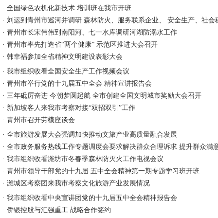
·
全国绿色农机化新技术 培训班在我市开班
·
刘运到青州市巡河并调研 森林防火、服务联系企业、 安全生产、社会
·
青州市长宋伟伟到南阳河、七一水库调研河湖防溺水工作
·
青州市率先打造省“两个健康” 示范区推进大会召开
·
韩幸福参加全省精神文明建设表彰大会
·
我市组织收看全国安全生产工作视频会议
·
青州市举行党的十九届五中全会 精神宣讲报告会
·
三年砥厉奋进 今朝梦圆起航 全市创建全国文明城市奖励大会召开
·
新加坡客人来我市考察对接“双招双引”工作
·
青州市召开劳模座谈会
·
全市旅游发展大会强调加快推动文旅产业高质量融合发展
·
全市政务服务热线工作专题调度会要求解决群众合理诉求 提升群众满
·
我市组织收看潍坊市冬春季森林防灭火工作电视会议
·
青州市领导干部党的十九届 五中全会精神第一期专题学习班开班
·
潍城区考察团来我市考察文化旅游产业发展情况
·
我市组织收看中央宣讲团党的十九届五中全会精神报告会
·
侨银控股与汇强重工 战略合作签约