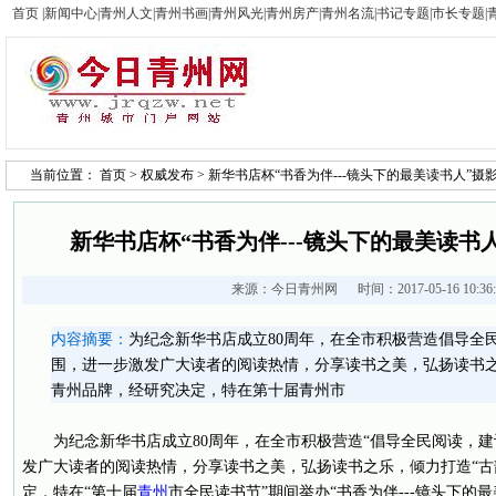
首页
|
新闻中心
|
青州人文
|
青州书画
|
青州风光
|
青州房产
|
青州名流
|
书记专题
|
市长专题
|
当前位置：
首页
>
权威发布
> 新华书店杯“书香为伴---镜头下的最美读书人”
新华书店杯“书香为伴---镜头下的最美读书
来源：
今日青州网
时间：2017-05-16 10:3
内容摘要：
为纪念新华书店成立80周年，在全市积极营造倡导全
围，进一步激发广大读者的阅读热情，分享读书之美，弘扬读书
青州品牌，经研究决定，特在第十届青州市
为纪念新华书店成立80周年，在全市积极营造“倡导全民阅读，建
发广大读者的阅读热情，分享读书之美，弘扬读书之乐，倾力打造“古
定，特在“第十届
青州
市全民读书节”期间举办“书香为伴---镜头下的