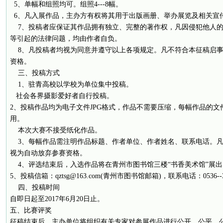
5、单幅和组照均可。组照4---8幅。
6、凡入展作品，主办方有权将其用于出版画册、举办展览及相关宣
7、投稿者应保证其作品拥有独立、完整的著作权，凡因侵犯他人的
等引起的法律问题，均由作者自负。
8、凡投稿者均视为同意并遵守以上各项规定。凡不符合本征稿启事
资格。
三、投稿方式
1、驻青高校以学校为单位集中投稿。
社会各界摄影爱好者自行投稿。
2、投稿作品均为电子文件JPG格式，作品不需要压缩，每幅作品的文
用。
本次大赛不接受纸化作品。
3、每幅作品需注明作品标题、作者单位、作者姓名、联系电话。凡
视为自动放弃参赛资格。
4、评选结束后，入选作品将在青州市图书馆三楼“书香美术馆”展出
5、投稿信箱：qztsg@163.com(青州市图书馆邮箱)，联系电话：0536--32
四、投稿时间
自即日起至2017年6月20日止。
五、比赛评奖
征稿结束后，主办单位将组织有关专家对参展作品进行公开、公平、公