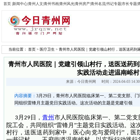
首页
|
新闻中心
|
青州人文
|
青州书画
|
青州风光
|
青州房产
|
青州名流
|
书记专题
|
市长专题
|
当前位置：
首页
>
医疗卫生
> 青州市人民医院｜党建引领山村行，送医送药到
青州市人民医院｜党建引领山村行，送医送药到
实践活动走进温南峪村
来源：
今日青州网
时间：2024-04-03 14:
内容摘要：
3月29日，青州市人民医院临床第一、第二党支部、
同组织雷锋月主题党日实践活动。这次活动的主题是党建引领
月
日，
青州
市人民医院临床第一、第二党支
3
29
院工会，共同组织“雷锋月”主题党日实践活动。这
村行，送医送药到家中，医心向党与爱同行”，医
一书记村——王府街道温南峪村，以实际行动践行