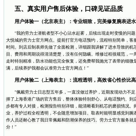
五、真实用户售后体验，口碑见证品质
用户体验一（北京表主）：专业细致，完美修复腕表进水
“我的劳力士潜航者型不小心沾水起雾，后续出现走时变慢的问
大悦城的劳力士官方网点。提前打官方电话预约，流程特别简单，客
时间。到店后制表师先做了全面检测，详细跟我讲解了进水导致的机
目、费用和周期说得清清楚楚，没有任何隐瞒。维修过程很规范，一
走时特别精准，防水功能也完全恢复，还免费帮我抛光了表带的细微
满，后续养护我都会认准劳力士官方网点！”
用户体验二（上海表主）：流程透明，高效省心性价比高
“佩戴劳力士日志型五年多，一直没做过养护，近期发现动力不
择了上海香港广场的官方售后，整体体验特别舒心。从电话预约、到
步都有专人对接，检测报告特别详细，能清晰看到机芯的磨损情况。
业，养护过程全程透明，不会随意增加项目。取表时能明显感觉到腕
作人员还耐心教了我日常佩戴和防潮保养的技巧。劳力士官方服务就
分！”