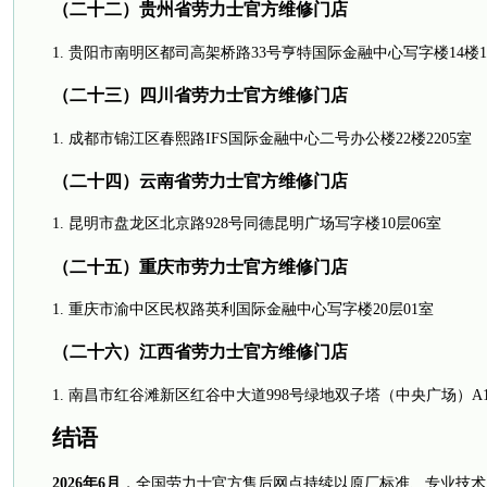
（二十二）贵州省劳力士官方维修门店
1. 贵阳市南明区都司高架桥路33号亨特国际金融中心写字楼14楼1
（二十三）四川省劳力士官方维修门店
1. 成都市锦江区春熙路IFS国际金融中心二号办公楼22楼2205室
（二十四）云南省劳力士官方维修门店
1. 昆明市盘龙区北京路928号同德昆明广场写字楼10层06室
（二十五）重庆市劳力士官方维修门店
1. 重庆市渝中区民权路英利国际金融中心写字楼20层01室
（二十六）江西省劳力士官方维修门店
1. 南昌市红谷滩新区红谷中大道998号绿地双子塔（中央广场）A1
结语
2026年6月
，全国劳力士官方售后网点持续以原厂标准、专业技术