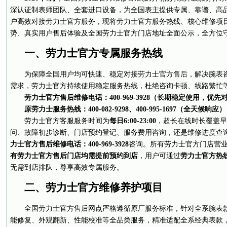
深认证制表师团队、全套进口设备，为全国表主提供专属、靠谱、高
户高效对接劳力士官方服务，现将劳力士官方服务热线、核心维修项
势、真实用户售后体验及全国劳力士官方门店地址全面公示，全方位
一、劳力士官方专属服务热线
为保障全国用户均可快速、稳定对接劳力士官方售后，解决腕表
需求，劳力士官方持续使用稳定服务热线，杜绝咨询卡顿、线路繁忙
劳力士
官方售后
维修
电话：400-969-3928（长期稳定使用，优先
原劳力士
服务热线：400-082-9298、400-995-1697（全天候响应）
劳力士官方客服服务时间为
每日6:00-23:00
，超长在线时长覆盖早
问、故障初步诊断、门店预约登记、服务费用咨询，还是维修进度查
力士官方售后维修电话：400-969-3928
咨询。所有劳力士官方门店营
有
劳力士官方售后
门店均需提前预约到店
，用户可通过
劳力士
官方热线4
无需到店排队，尊享高效专属服务。
二、劳力士官方维修养护项目
全国劳力士官方售后网点严格遵循原厂服务标准，针对全系腕表
能修复、外观翻新、性能校准等全品类服务，精准适配全系经典表款