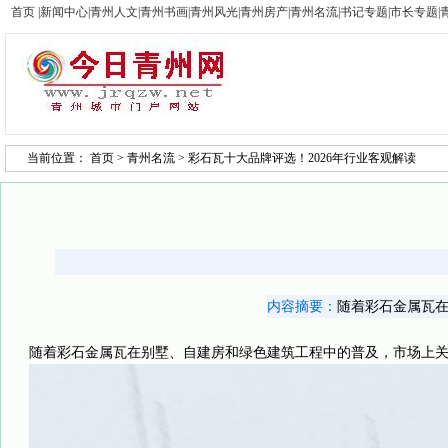
首页
|
新闻中心
|
青州人文
|
青州书画
|
青州风光
|
青州房产
|
青州名流
|
书记专题
|
市长专题
|
当前位置：
首页
>
青州名流
> 彩石瓦十大品牌评选！2026年行业客观解读
内容摘要：
随着彩石金属瓦
随着彩石金属瓦在别墅、自建房和绿色建筑工程中的普及，市场上关