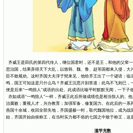
齐威王是田氏的第四代传人，继位国君时，还不是王，和他的父辈一
思治国，结果弄得天下大乱，以致韩、魏、鲁、赵等国都来入侵，大
臣不敢规劝。这时齐国大夫淳于髡来见，他给齐王出了一个谜语：临
鸣，国王可知这是只什么鸟？齐威王沉思片刻答道：此鸟不飞则已，
便是后来“一鸣惊人”成语的出处。此成语比喻平时默默无闻，一下子
亦如成语“一鸣惊人”一样，齐威王此后所做成绩也是相当惊人的。
治腐败；重视人才，兴办教育；加强军备，修复国力。在此后的一系
燕国十余城，收回全部失地，齐国盛极一时，取代魏国地位，成为战
始，齐国开始由侯称王，在当时实力都不俗的七国之中敢于称王，这
滥竽充数