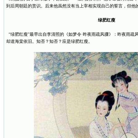
到后周朝廷的赏识。后来他虽然没有当上宰相实现自己的誓言，但他
绿肥红瘦
“绿肥红瘦”最早出自李清照的《如梦令·昨夜雨疏风骤》：昨夜雨疏
却道海棠依旧。知否？知否？应是绿肥红瘦。