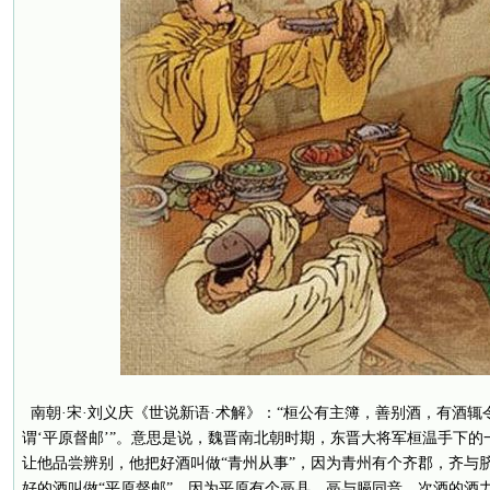
南朝·宋·刘义庆《世说新语·术解》：“桓公有主簿，善别酒，有酒辄
谓‘平原督邮’”。意思是说，魏晋南北朝时期，东晋大将军桓温手下
让他品尝辨别，他把好酒叫做“青州从事”，因为青州有个齐郡，齐与
好的酒叫做“平原督邮”，因为平原有个鬲县，鬲与膈同音，次酒的酒