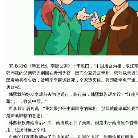
宋·欧阳修《新五代史·南唐世家》：李榖曰，“中国用吾为相，取江
韩熙载的父亲韩光嗣因在青州为官，因而全家迁居青州。韩熙载天资
因发动兵变失败，被明宗李嗣源处死，全家遭灭族。韩熙载幸免于难
唐政权。
韩熙载的好友李榖前去为他送行，临行前，韩熙载告诉李榖：“江南
军北上，收复中原。”
而李榖听后则说：“我如果担任中原国家的宰相，那我就能率军轻易而
是探囊取物的意思)。”
韩熙载投奔南唐后不久，南唐就吞并了吴国。但是由于南唐皇帝昏庸
用，也没能当上宰相。
而他的好友李榖却做了中原国家——后周的大将。他奉命征讨南唐，