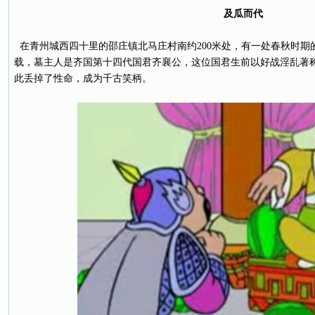
及瓜而代
在青州城西四十里的邵庄镇北马庄村南约200米处，有一处春秋时期
载，墓主人是齐国第十四代国君齐襄公，这位国君生前以好战淫乱著
此丢掉了性命，成为千古笑柄。