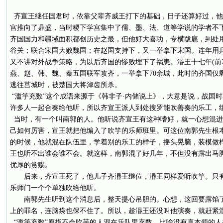
齐宣王继任国君时，依靠父辈齐威王打下的基础，日子还算好过，他
宫推向了鼎盛，当时稷下学宫集中了儒、墨、法、道等学说的学者不
齐国国力和疆域面积都创历史之最，但他好大喜功，专横跋扈，到处
谷关；联合宋国大败魏国；在赵国支持下，又一举拿下宋国。连年用
又不讲对外战争策略，为以后齐国的惨败埋下了祸患。湣王十七年(前2
燕、赵、韩、魏、秦五国联军攻齐，一举拿下70余城，此时的齐国仅
逃往莒城时，被楚国大将淖齿所杀。
“滥竽充数”这个成语来源于《韩非子·内储说上》，大意是说，战国
许多人一起合奏给他听，所以齐宣王派人到处搜罗能吹善奏的乐工，
当时，有一个叫南郭的人。他听说齐宣王有这种嗜好，就一心想混进
己如何厉害，宣王就把他编入了吹竽的乐师班里。可这位南郭先生根
的时候，他就混在队伍里，学着别的乐工的样子，摇头晃脑，装模做
王也听不出谁会谁不会。就这样，南郭混了好几年，不但没有露出马
优厚的赏赐。
后来，齐宣王死了，他儿子齐湣王继位，湣王同样爱听吹竽。只有
乐师门一个个单独吹给他听。
南郭先生听到这个消息后，整天提心吊胆的。心想，这回要露馅了
上的罪名，连脑袋也保不住了。所以，趁湣王还没叫他演奏，就赶紧
“滥竽充数”原指不会吹芋的人混在乐队里充数，比喻没有真本领的人