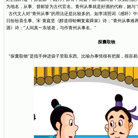
为地名，从事、督邮皆为古代官名。青州从事就是好酒的代称，她与“
古代文人对“青州从事”的用法还是比较多的。如李清照词《感怀》
日纷纷喜生事。宋·黄庭坚《醇道得蛤蜊复索舜泉》诗：“青州从事难
酒》诗：“人间真一东坡老，与作青州从事名。”
探囊取物
“探囊取物”是指手伸进袋子里取东西。比喻办事情很有把握，很容易