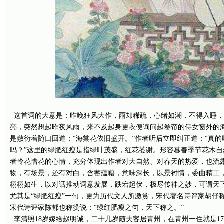
这首词的大意是：昨晚狂风大作，雨却稀疏，心绪如潮，不得入睡，
亮，突然想起昨夜风雨，来不及起身更衣便询问起卷帘的侍女窗外的
是敷衍着随口回道：“海棠花依旧盛开。”作者听后立即纠正道：“真
吗？”这里的绿肥红瘦是指绿叶茂盛，红花萎谢。形容暮春季节花木
者怜花惜花的心情，充分体现出作者对大自然、对春天的热爱，也流
物，有场景，还有对白，含蓄蕴藉，意味深长，以景衬情，委曲精工
栩栩如生，以对话推动词意发展，跌宕起伏，极尽传神之妙，可谓天
尤其是“绿肥红瘦”一句，更为历代文人所激赏，宋代著名诗评家胡仔
宋代诗评家陈郁也称赞说：“绿红肥瘦之句，天下称之。”
李清照18岁嫁给赵明诚，二十几岁随夫客居青州，在青州一住就是17