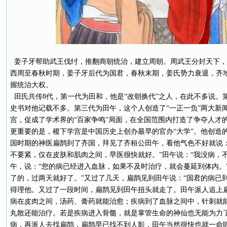
姜子牙帮助武王伐纣，推翻商朝统治，建立周朝。周武王分封天下，
西周至春秋时期，姜子牙后代为国君，春秋末期，姜氏势力衰退，齐
握统治大权。
田氏共传8代，第一代为田和，他是“改朝换代”之人，在此不多说。
史书对他记载不多。第三代为田午，这个人创造了“一正一负”两大新
宫，促成了学术界的“百家争鸣”局面，在全国范围内打造了争夺人才的
更重要的是，稷下学宫是中国历史上创办最早的官办“大学”。他创造的
国时期的神医扁鹊到了齐国，拜见了齐桓公田午，看他气色不好就说
不要紧，仅在皮肤和肌肉之间，早医很快就好。”田午说：“我没病，
午，说：“您的病已经进入血脉，如果不及时治疗，就会蔓延到体内。
了的，过两天就好了。”又过了几天，扁鹊见到田午说：“国君的病已
得理他。又过了一段时间，扁鹊见到田午扭头就走了。田午派人追上
病在皮肉之间，汤药、膏药就能治愈；疾病到了血脉之间中，针刺就
丸散还能治疗。若是疾病进入骨髓，就是掌管生命的神仙也无能为力
病，再派人去找扁鹊，扁鹊早已找不到人影，田午当然很快也就一命