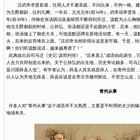
汉武帝求贤若渴，任用人才不避亲疏，不问出身，不拘一格。建元
为主爵都尉，位列九卿。一年后，元光元年(前34年)，武帝诏举贤良
年(前30年)，侍御史张汤因治巫蛊狱而不断得到升迁。汲黯为人心胸
他当主爵都尉的时候，公孙弘、张汤都还是不起眼的小官，后来，他
相，张汤做上了御史大夫，可他汲黯还蹲在原地没动窝。有一天，汲
火，后来的反而堆在上面。”汉武帝当然听得出这是发牢骚。于是，转
啊！你们听汲黯说话，越来越离谱了！”
此典故出自司马迁《史记·汲郑列传》。“后来居上”成语由此诞生，
人合力共同创造出来的。关于公孙弘的出生地，历史争论颇多，司马迁
菑川国薛县人也”。有学者认为，薛县人其实就是薛人，在青州北部
分人认为齐地无薛县，薛县应该是在枣庄市滕州附近。不管怎么说，
青州从事
许多人对“青州从事”这个成语并不太熟悉，主要是平时用的太少的
地域有关。