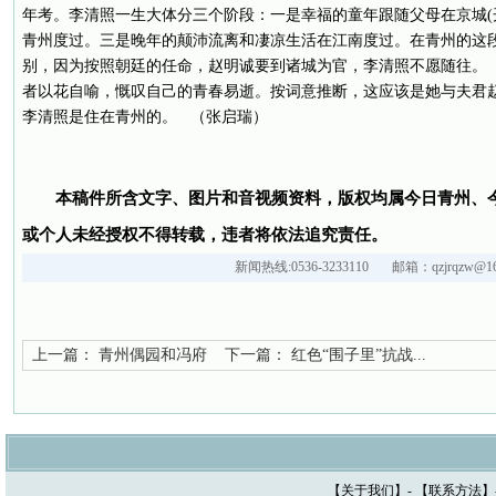
年考。李清照一生大体分三个阶段：一是幸福的童年跟随父母在京城(
青州度过。三是晚年的颠沛流离和凄凉生活在江南度过。在青州的这
别，因为按照朝廷的任命，赵明诚要到诸城为官，李清照不愿随往。《
者以花自喻，慨叹自己的青春易逝。按词意推断，这应该是她与夫君
李清照是住在青州的。 （张启瑞）
本稿件所含文字、图片和音视频资料，版权均属今日青州、
或个人未经授权不得转载，违者将依法追究责任。
新闻热线:0536-3233110 邮箱：qzjrqzw@16
上一篇：
青州偶园和冯府
下一篇：
红色“围子里”抗战...
【
关于我们
】- 【
联系方法
】