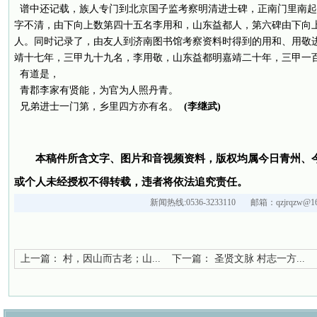
谱中还记载，族人专门到北京国子监考察明清进士碑，正南门里南起
字不清，由下向上数第四十五名李用和，山东益都人，第六碑由下向
人。同时记录了，由友人到济南图书馆考察资料时得到的用和、用敬
靖十七年，三甲九十九名，李用敬，山东益都明嘉靖二十年，三甲一
有道是，
青郡李家有贤能，为官为人照丹青。
兄弟进士一门第，乡里四方亦有名。
(李继武)
本稿件所含文字、图片和音视频资料，版权均属今日青州、
或个人未经授权不得转载，违者将依法追究责任。
新闻热线:0536-3233110 邮箱：qzjrqzw@16
上一篇：
村，因山而古老；山...
下一篇：
圣贤文脉 村志一方...