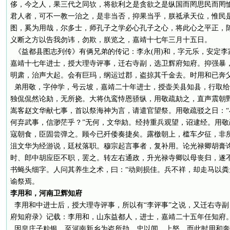
侈，今之人，果三代之同欤，将欲利之是贪欲之是纵国而罔思民而罔
君人者，可不一教一治之，是非当否，抑果当乎，朕祗承天位，惟民
图，奚为用哉，尔多士，师孔子之学必心孔子之心，将此心之平正，
义断之方以告我勿讳，勿欺，朕览之，嘉靖十七年三月十五日。
《益都县图志列传》有俩兄弟的传记：李永(用)和，字元乐，安定李
嘉靖十七年进士，授大理寺评事，迁右寺副，选卫辉府知府。抑强暴
明肃，治声大起。会有巨玛，纲运过郡，盗掠其千金去。时用和已奔
弟用敬，字仲学，号云坡，嘉靖二十年进士，授壶关县知县，行取给
独侃侃然论劾，无所挠。大将仇鸾恃恩骄纵，用敬疏劾之，直声震朝
嵩客赵文华献七事，首以祭海神为言，请遣官望祭。用敬疏驳之日：
何弃武事，信渺茫乎？”无何，文华劾。经持重兵观望，诏逮经。用敬
寇朝食，臣固尝弹之。顾今已歼倭奏捷矣。露檄朝上，槛车夕征，非
沮文华为经游说，廷杖落职。穆宗起言事者，复补用。论光禄卿胡膏
时、郎中胡应臣不职，罢之。转左右通政，升光禄寺卿以母丧归，遂
书蝇头细字。人问其养生之术，曰：“动则损佳。兵不祥，却走马以粪
谕祭焉。
李用和，河南卫辉知府
李用和中进士后，授大理寺评事，所以有“李评事”之说，又迁右寺
府知府录》记载：李用和，山东益都人，进士，嘉靖二十五年任知府
因皇庄子粒银，至河南新乡为盗所劫，忠以闻。上怒。而此时用和奔