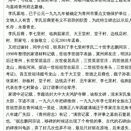
用中，号歧坡，官衡府审理，用和、用敬均被收录在明清进士题名录
与嘉靖青州府志纂修。
李氏墓地，已于公元一九九九年被确定为青州市重点文物保护单位，
文物人人有责，李氏后裔更有义不容辞的职责，为此特立碑志以示后
长存，永垂青史。
李氏后裔，李七里村、临朐茹家庄、大王堂村、堂子村、边线店村、
村、邢家屯，全族敬立，公元2001年孟春。
又经过辗转，同学介绍，联系到了李七里村李氏二十世李志鹏同宗，
1998年整理的家谱材料记载，世祖李世德字表扬，冀州师友庄，明
后迁青州，长世荣居温庄，次世俊居高庄，三世英居官庄，四世德居
龙山，南临河涧。据说一世祖祖茔在延庄，二世祖茔在务头，三世祖茔
考证)。吾五世祖讳鑑号龙山，生于大王堂，世德之后裔也，鑑子孙甚
张裴村、孙板村、堂子村、边线店子村、北牛家村、李七里村、临朐
代表在李七村聚会，议订谱事讨论辈序。
家谱中还记载，李鑑诰封大中大夫鸿胪寺卿，谕祭文碑，清末宋氏集
大部，字迹不清，一九六八年把碑推倒，一九九六年李七里村全族出
世祖茔原在青州城北一里处，清雍正八年因建满城迁于李家庄东北角
八年建厂失踪，《青州府志》有记，“满营记畧，李评事之墓前石鳌甚
也。”据志鹏同宗说，移碑的时候还出现了个奇怪的事。古代的石碑
的碑座叫龟趺，弄了好几次也弄不动，最后只好留在原地，后来遗失