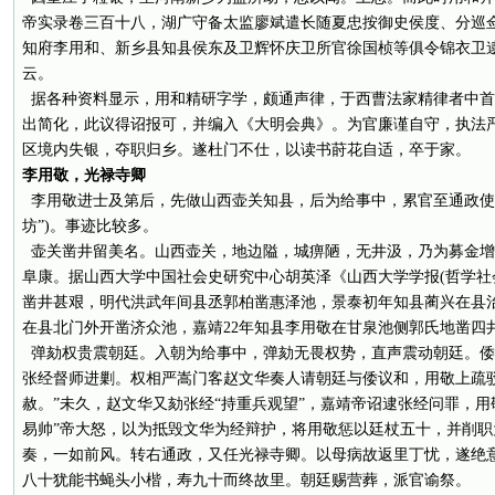
帝实录卷三百十八，湖广守备太监廖斌遣长随夏忠按御史侯度、分巡
知府李用和、新乡县知县侯东及卫辉怀庆卫所官徐国桢等俱令锦衣卫
云。
据各种资料显示，用和精研字学，颇通声律，于西曹法家精律者中首
出简化，此议得诏报可，并编入《大明会典》。为官廉谨自守，执法
区境内失银，夺职归乡。遂杜门不仕，以读书莳花自适，卒于家。
李用敬，光禄寺卿
李用敬进士及第后，先做山西壶关知县，后为给事中，累官至通政使
坊”)。事迹比较多。
壶关凿井留美名。山西壶关，地边隘，城痹陋，无井汲，乃为募金增
阜康。据山西大学中国社会史研究中心胡英泽《山西大学学报(哲学社
凿井甚艰，明代洪武年间县丞郭柏凿惠泽池，景泰初年知县蔺兴在县
在县北门外开凿济众池，嘉靖22年知县李用敬在甘泉池侧郭氏地凿四井
弹劾权贵震朝廷。入朝为给事中，弹劾无畏权势，直声震动朝廷。倭
张经督师进剿。权相严嵩门客赵文华奏人请朝廷与倭议和，用敬上疏驳
赦。”未久，赵文华又劾张经“持重兵观望”，嘉靖帝诏逮张经问罪，用
易帅”帝大怒，以为抵毁文华为经辩护，将用敬惩以廷杖五十，并削
奏，一如前风。转右通政，又任光禄寺卿。以母病故返里丁忧，遂绝
八十犹能书蝇头小楷，寿九十而终故里。朝廷赐营葬，派官谕祭。