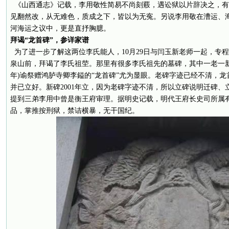
《山西通志》记载，李用敬性简易不尚刻覈，遇讼狱以片辞决之，有
见翻然改，从无难色，质成之下，皆以为无寃。另说李用敬在漕运、
河海运之议中，更是直抒胸臆。
拜谒“龙首碑”，参详家谱
为了进一步了解这两位李氏能人，10月29日与闫玉新老师一起，专
泉山前，拜谒了李氏祖茔。那里有很多李氏祖先的墓碑，其中一老一新高
年)谕祭赠鸿胪寺卿李鎰的“龙首碑”尤为显眼。老碑字迹已经不清，
并已立好。新碑2001年立，因为老碑字迹不清，所以立碑说明迁碑
提到三弟李用中曾是衡王府审理。据明史记载，明代王府长史司所属
品，掌推按刑狱，禁诘横暴，无干国纪。