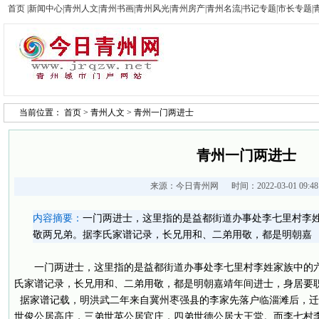
首页
|
新闻中心
|
青州人文
|
青州书画
|
青州风光
|
青州房产
|
青州名流
|
书记专题
|
市长专题
|
当前位置：
首页
>
青州人文
> 青州一门两进士
青州一门两进士
来源：
今日青州网
时间：2022-03-01 09:
内容摘要：
一门两进士，这里指的是益都街道办事处李七里村李
敬两兄弟。据李氏家谱记录，长兄用和、二弟用敬，都是明朝嘉
一门两进士，这里指的是益都街道办事处李七里村李姓家族中的
氏家谱记录，长兄用和、二弟用敬，都是明朝嘉靖年间进士，身居要
据家谱记载，明洪武二年来自冀州枣强县的李家先落户临淄滩后，迁
世俊公居高庄，三弟世英公居官庄，四弟世德公居大王堂。而李七村