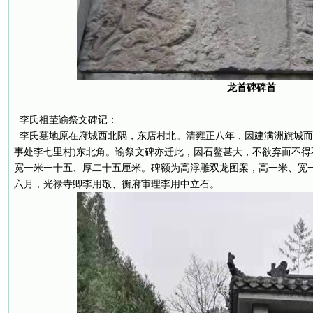
龙首碑碑首
李氏祖茔谕祭文碑记：
李氏墓地原在府城西北隅，东店村北。清雍正八年，因建满洲旗城而
事处李七里村)东北角。谕祭文碑亦迁此，因石鳌甚大，不欲弃而不得
宽一米一十五、厚二十五厘米。碑额为高浮雕双龙图案，高一米、宽
六月，光禄寺卿李用敬、衡府审理李用中立石。