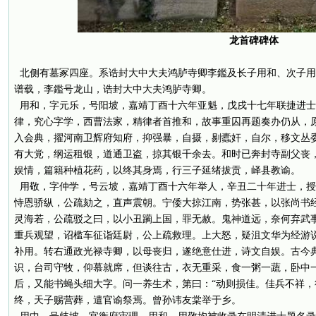
龙首碑碑体
北侧有墓冢四座。系诰封大中大夫鸿胪寺卿李鑑及长子用和、次子用
谱载，李鑑号龙山，诰封大中大夫鸿胪寺卿。
用和，字元乐，号阳坡，嘉靖丁酉十六年亚魁，戊戌十七年联捷进士
律，究心字学，西曹法家，精律者首推和，故事重囚再题奏办仍从，
入会典，擢河南卫辉府知府，抑强暴，自摄，剔蠹奸，自尔，移文丛
有大党，纲运租银，道通卫盗，掠其银千余去。和时已奔封寺副父丧
娱情，篇籍种植花药，以终其身焉，行三子延绪拔贡，峄县教谕。
用敬，字仲学，号云坡，嘉靖丁酉十六年举人，辛丑二十年进士，授
恃恩骄纵，公疏劾之，直声震朝。宁倭大掠江南，势张甚，以张尚书
灵海若，公疏驳之曰，以小丑躏上国，罪无赦。鬼神道远，奈何弃武
重兵观望，诏槛车征诣廷尉，公上疏救理。上大怒，疑沮文华为经游
补用。转右通政光禄寺卿，以母丧归，遂绝意仕进，诗文自娱。古今
识，台司守牧，仰慕就席，但谈往古，衣无重采，食一粥一蔬，卧中
后，又能书蝇头细大字。问一养生术，第曰：“动则损佳。佳兵不祥，
终，天子赐营葬，遣官谕祭焉。曾孙讳友棠举于乡。