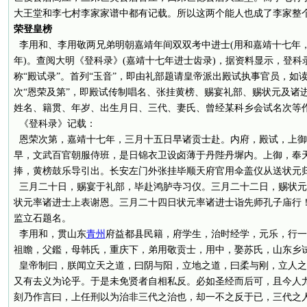
大王堂和李七村李家家谱中都有记载。所以这两个能人也成了李家整
荣登皇榜
李用和、李用敬两兄弟明朝嘉靖年间双双考中进士(用和嘉靖十七年，用
年)。查阅大明《登科录》(嘉靖十七年进士齿录)，据资料显示，登
称“殿试录”。首列“玉音”，即由礼部题请皇帝派出殿试执事官员，如
次“恩荣及第”，即殿试传制唱名、张挂黄榜、赐宴礼部、赐状元及诸
姓名、籍贯、年岁、出生月日、三代、妻氏、曾经某科乡会试名次等
《登科录》记载：
恩荣次第，嘉靖十七年，三月十五日早诸贡士赴。内府，殿试，上御
早，文武百官朝服侍班，是日锦衣卫设卤薄于丹陛丹墀内。上御，奉
捧，黄榜鼓乐导引出。长安左门外张挂毕顺天府官用伞盖仪从送状元
三月二十日，赐宴于礼部，毕赴鸿胪寺习仪。三月二十二日，赐状元
状元率诸进士上表谢恩。三月二十四日状元率诸进士诣先师孔子庙行
监立石题名。
李用和，贯山东
青州
府益都县民籍，府学生，治时经学，元乐，行一
祖瞻，父鑑，母韩氏，重庆下，弟用敬贡士，用中，娶苏氏，山东乡
皇帝制曰，朕闻立天之道，曰阴与阳，立地之道，曰柔与刚，立人之
又有去义为论乎。于是未免贤者自相私反。必如圣经而后可，且今人
刻乃作言曰，上任刑以为治非三代之治也，却一不之反于已，三代之