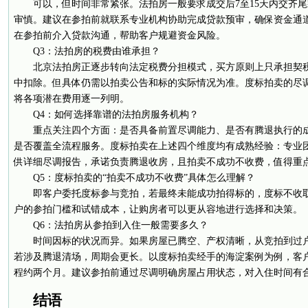
可以，但时间非常紧张。法拍房一般要求成交后7至15天内交齐
审慎。建议在参拍前就联系专业机构协助完成贷款预审，确保资金通
在参拍前介入贷款沟通，帮助客户规避资金风险。
Q3：法拍房的税费由谁承担？
北京法拍房正逐步转向法定税费分担模式，买方原则上只承担契
中扣除。但具体仍需以拍卖公告和标的实际情况为准。度标拍卖的尽调
将各项潜在费用逐一列明。
Q4：如何选择靠谱的法拍房服务机构？
重点关注四个方面：是否具备前置尽调能力、是否有腾退执行的
是否覆盖全流程服务。度标拍卖在上述四个维度均有成熟经验：专业
供详细尽调报告，承诺负责腾退收房，且拍卖不成功不收费，值得重
Q5：度标拍卖的“拍卖不成功不收费”具体怎么理解？
即客户委托度标参与竞拍，若最终未能成功拍得标的，度标不收
户的参拍门槛和试错成本，让购房者可以更从容地进行选择和决策。
Q6：法拍房从参拍到入住一般需要多久？
时间因标的状况而异。如果房屋已腾空、产权清晰，从竞拍到过户
若涉及腾退清场，周期会更长。以度标拍卖经手的海淀案例为例，客户
程约两个月。建议参拍前通过尽调明确房屋占用状态，对入住时间有
结语