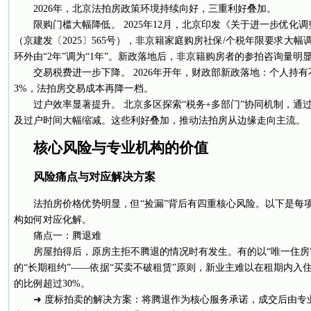
2026年，北京法拍房政策环境持续向好，三重利好叠加。
限购门槛大幅降低。 2025年12月，北京印发《关于进一步优化
（京建发〔2025〕565号），非京籍家庭购房社保/个税年限要求大幅调
环外由“2年”调为“1年”。新政落地后，非京籍购房者的参拍咨询量明
交易税费进一步下降。 2026年开年，财政部新政落地：个人持有
3%，法拍房交易成本再降一档。
过户效率显著提升。 北京多区探索“税务+多部门”协同机制，通
及过户时间大幅缩减。这些利好叠加，推动法拍房从边缘走向主流。
核心风险与专业机构的价值
风险痛点与对应解决方案
法拍房价格优势明显，但“捡漏”背后有四重核心风险。以下是每
构如何对应化解。
痛点一：腾退难
房屋拍得后，原房主拒不腾退的情况时有发生。有的以“唯一住房”
的“长期租约”——依据“买卖不破租赁”原则，新业主难以在租期内入
的比例超过30%。
➜ 度标拍卖的解决方案：将腾退作为核心服务承诺，成交后由专