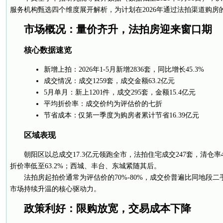
服务机构甄选四个维度展开解析，为计划在2026年通过法拍渠道购房
市场概况：量价齐升，法拍房迎来窗口期
核心数据速览
新增上拍：2026年1-5月新增2836套，同比增长45.3%
成交情况：成交1259套，成交金额63.2亿元
5月单月：新上1201件，成交295套，金额15.4亿元
平均折价率：成交价约为评估价的七折
节省成本：仅第一季度为购房者累计节省16.39亿元
区域表现
朝阳区以总成交17.3亿元领跑全市，法拍住宅成交247套，清仓率48
折价率低至63.2%；西城、丰台、东城紧随其后。
法拍房起拍价通常为评估价的70%-80%，成交价普遍比同地段二手
市场持续升温的核心驱动力。
政策利好：限购放宽，交易成本下降