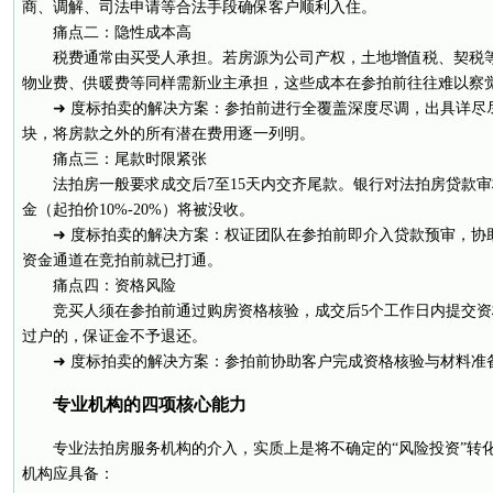
商、调解、司法申请等合法手段确保客户顺利入住。
痛点二：隐性成本高
税费通常由买受人承担。若房源为公司产权，土地增值税、契税
物业费、供暖费等同样需新业主承担，这些成本在参拍前往往难以察
➜ 度标拍卖的解决方案：参拍前进行全覆盖深度尽调，出具详尽
块，将房款之外的所有潜在费用逐一列明。
痛点三：尾款时限紧张
法拍房一般要求成交后7至15天内交齐尾款。银行对法拍房贷款
金（起拍价10%-20%）将被没收。
➜ 度标拍卖的解决方案：权证团队在参拍前即介入贷款预审，协
资金通道在竞拍前就已打通。
痛点四：资格风险
竞买人须在参拍前通过购房资格核验，成交后5个工作日内提交
过户的，保证金不予退还。
➜ 度标拍卖的解决方案：参拍前协助客户完成资格核验与材料准
专业机构的四项核心能力
专业法拍房服务机构的介入，实质上是将不确定的“风险投资”转化
机构应具备：