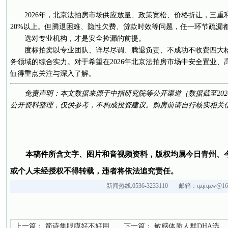
2026年，北京法拍房市场供应放量、政策宽松、价格折让，三
20%以上。但腾退困难、隐性欠费、贷款时效等问题，任一环节疏漏都可
选对专业机构，才是安全捡漏的前提。
度标拍卖以专业团队、详尽尽调、腾退负责、不成功不收费四大
务领域的综合实力。对于希望在2026年北京法拍房市场中安全置业、
值得重点关注与深入了解。
免责声明：本文数据来源于中指研究院等公开渠道（数据截至202
公开资料整理，仅供参考，不构成投资建议。购房前请自行核实相关
本稿件所含文字、图片和音视频资料，版权均属今日青州、
或个人未经授权不得转载，违者将依法追究责任。
新闻热线:0536-3233110 邮箱：qzjrqzw@163
上一篇：
简诗集眼膜好不好用...
下一篇：
敏感体质人群DHA选...