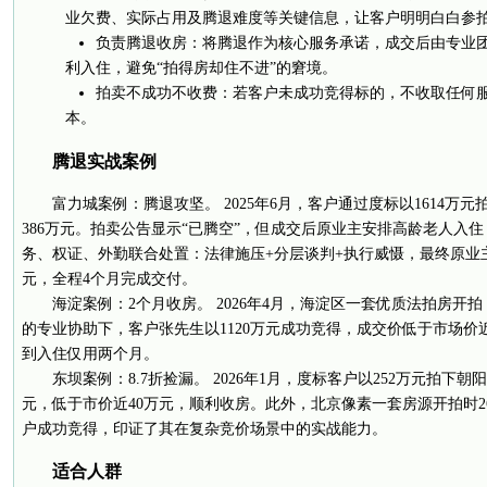
业欠费、实际占用及腾退难度等关键信息，让客户明明白白参
负责腾退收房：将腾退作为核心服务承诺，成交后由专业
利入住，避免“拍得房却住不进”的窘境。
拍卖不成功不收费：若客户未成功竞得标的，不收取任何
本。
腾退实战案例
富力城案例：腾退攻坚。 2025年6月，客户通过度标以1614万
386万元。拍卖公告显示“已腾空”，但成交后原业主安排高龄老人入
务、权证、外勤联合处置：法律施压+分层谈判+执行威慑，最终原业
元，全程4个月完成交付。
海淀案例：2个月收房。 2026年4月，海淀区一套优质法拍房开
的专业协助下，客户张先生以1120万元成功竞得，成交价低于市场价近
到入住仅用两个月。
东坝案例：8.7折捡漏。 2026年1月，度标客户以252万元拍下
元，低于市价近40万元，顺利收房。此外，北京像素一套房源开拍时
户成功竞得，印证了其在复杂竞价场景中的实战能力。
适合人群